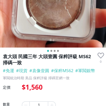
袁大頭 民國三年 大頭壹圓 保粹評級 MS62
0
掃碼一致
#
免運
#
現貨
#
袁像壹圓
#
保粹MS62
#
軍閥銀幣
軍閥統治時期 美品 保粹評級 掃碼官網一致
$1,560
定價
數量