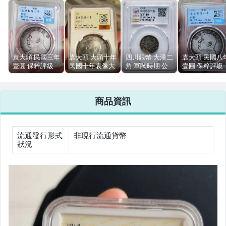
偶像、球員卡與郵幣
女裝與服飾配件
手錶與飾品配件
袁大頭 民國三年
袁大頭 大頭十年
四川銀幣 大漢二
袁大頭 民國八
壹圓 保粹評級
民國十年袁像大
角 軍閥時期 公
壹圓 保粹評級
女包精品與女鞋
XF45 原狀態 字
頭 壹圓 保粹評
博評級 XF40 盒
XF45 1919 掃
口清晰 掃碼一致
級 掃碼一致
裝幣
官網一致
相機、攝影與周邊
商品資訊
運動、戶外與休閒
流通發行形式
非現行流通貨幣
狀況