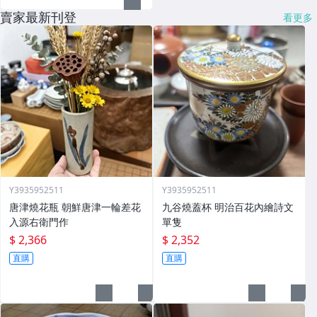
賣家最新刊登
看更多
Y3935952511
Y3935952511
唐津燒花瓶 朝鮮唐津一輪差花
九谷燒蓋杯 明治百花內繪詩文
入源右衛門作
單隻
$ 2,366
$ 2,352
直購
直購