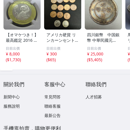
【オマケつき！】
アメリカ硬貨 リ
四川銀幣 中国銀
最高鑑定 2016 中
ンカーンセント
幣 中華民國元年
国 10元 申年 猿
他13枚セット 外
軍政府造 壹圓 古
目前出價
目前出價
目前出價
バイメタル NGC
国コイン 古銭 コ
銭 銀貨 アンティ
¥ 8,000
¥ 300
¥ 25,000
¥
MS69PL プルーフ
レクション
ーク
(
$1,730
)
(
$65
)
(
$5,405
)
(
ライク 初期発行
金猴春ラベル ア
ンティークコイン
關於我們
客服中心
聯絡我們
新聞中心
常見問答
人才招募
服務說明
聯絡客服
最新公告
手機逛拍賣，購物更便利