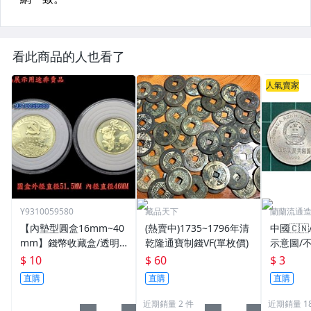
看此商品的人也看了
人氣賣家
Y9310059580
藏品天下
蘭蘭流通
【內墊型圓盒16mm~40
(熱賣中)1735~1796年清
中國🇨
mm】錢幣收藏盒/透明
乾隆通寶制錢VF(單枚價)
示意圖/
圓盒/硬幣盒/錢幣收藏用
機出貨
$ 10
$ 60
$ 3
品
直購
直購
直購
近期銷量 2 件
近期銷量 18