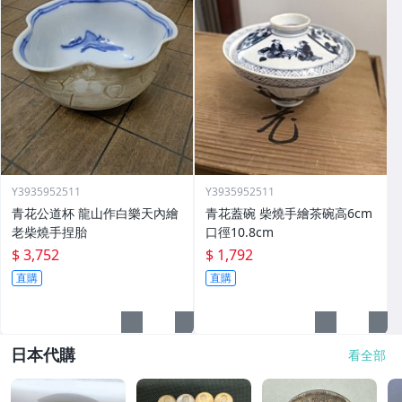
Y3935952511
Y3935952511
青花公道杯 龍山作白樂天內繪
青花蓋碗 柴燒手繪茶碗高6cm
老柴燒手捏胎
口徑10.8cm
$ 3,752
$ 1,792
直購
直購
日本代購
看全部