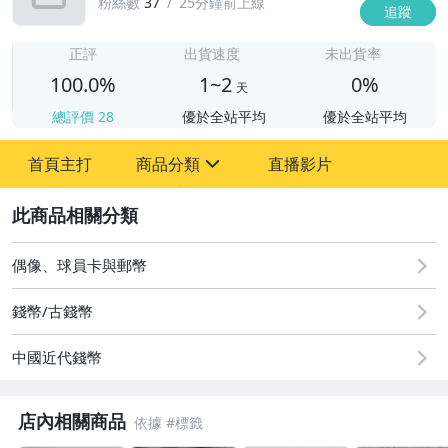
粉絲數
37
25分鐘前上線
追蹤
1
正評
出貨速度
未出貨率
100.0%
1~2
0%
天
總評價
28
優於全站平均
優於全站平均
首頁主打
商品分類
直播影片
sign
2
圖書/影音/文具
偶像、球員卡與郵幣
古董、藝術與礦石
錢幣/古錢幣
居家、家具與園藝
中國近代錢幣
玩具、模型與公仔
男性精品與服飾
店內相關商品