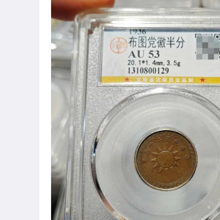
居家、家具與園藝
玩具、模型與公仔
偶像、球員卡與郵幣
男性精品與服飾
女裝與服飾配件
手錶與飾品配件
女包精品與女鞋
運動、戶外與休閒