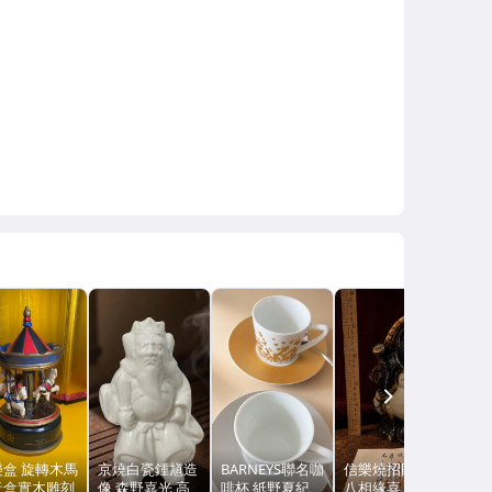
NEXT
樂盒 旋轉木馬
京燒白瓷鍾馗造
BARNEYS聯名咖
信樂燒招財福狸
音盒實木雕刻
像 森野嘉光 高
啡杯 紙野夏紀
八相緣喜 日本六