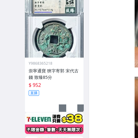
Y9868365218
崇寧通寶 狹字寄郭 宋代古
錢 致臻85分
$ 952
直購