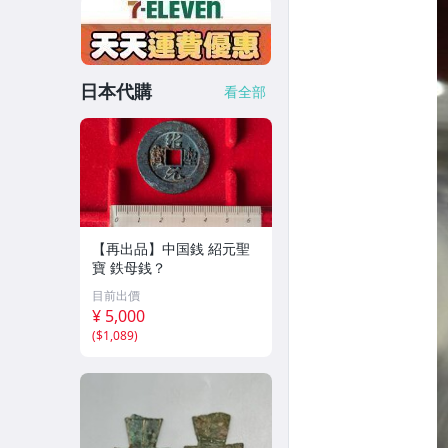
日本代購
看全部
【再出品】中国銭 紹元聖
寶 鉄母銭？
目前出價
¥ 5,000
(
$1,089
)