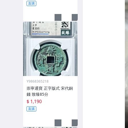
直購
Y9868365218
崇寧通寶 正字版式 宋代銅
錢 致臻85分
$ 1,190
直購