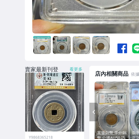
賣家最新刊登
看更多
店內相關商品
PREV
黨徽銅幣 半分銅
崇
Y9868365218
幣 公博AU50 巧
正