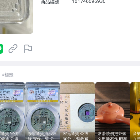
101746096930
商品編號
7-ELEVEN 運費只要
38
元
不限金額、筆數，筆筆優惠無限次！
寧通寶 宋代
崇寧通寶抽示細
宋元通寶 公博
常滑燒側把茶壺
音
字俯通 公博
緣 宋代古幣 公
90分 古幣收藏
久田勝石作 昭和
八