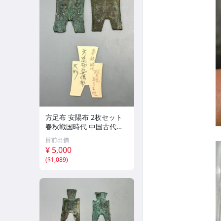
方足布 安陽布 2枚セット
春秋戦国時代 中国古代銭
貨 布貨 布幣 銅銭 古銭 コ
目前出價
レクション 貨幣
¥ 5,000
(
$1,089
)