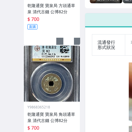
克力包漿 壓力飽
90
乾隆通寶 寶泉局 方頭通草
滿 網格紋
藏
泉 清代古錢 公博82分
$ 700
直購
流通發行
形式狀況
Y9868365218
乾隆通寶 寶泉局 角頭通草
泉 清代古錢 公博82分
$ 700