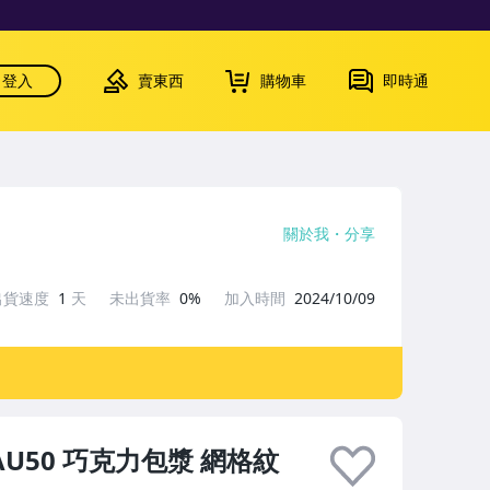
登入
賣東西
購物車
即時通
關於我
分享
出貨速度
1
天
未出貨率
0%
加入時間
2024/10/09
U50 巧克力包漿 網格紋