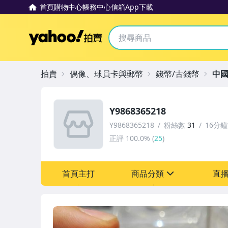
首頁
購物中心
帳務中心
信箱
App下載
Yahoo拍賣
拍賣
偶像、球員卡與郵幣
錢幣/古錢幣
中
Y9868365218
Y9868365218
粉絲數
31
16分
正評
100.0%
(
25
)
首頁主打
商品分類
直
sign
圖書/影音/文具
古董、藝術與礦石