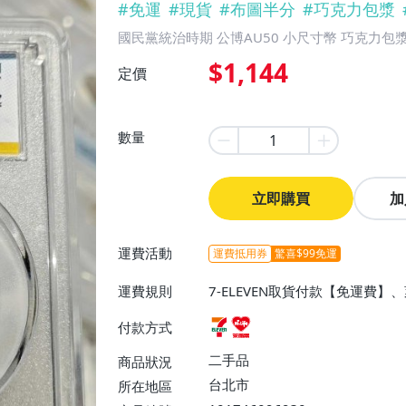
#
免運
#
現貨
#
布圖半分
#
巧克力包漿
國民黨統治時期 公博AU50 小尺寸幣 巧克力包
$1,144
定價
數量
立即購買
加
運費活動
運費抵用券
驚喜$99免運
運費規則
7-ELEVEN取貨付款【免運費
付款方式
二手品
商品狀況
台北市
所在地區