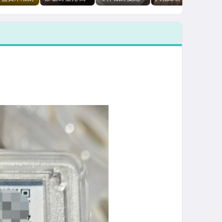
旋轉
15cm 面寬9cm
一金一銀 8x7cm
大古窯 舶來品
無磕碰無衝線
開運納福擺飾