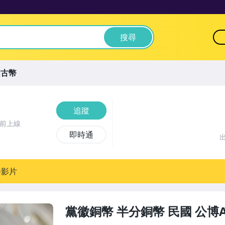
搜尋
國古幣
追蹤
鐘前上線
即時通
播影片
黨徽銅幣 半分銅幣 民國 公博A