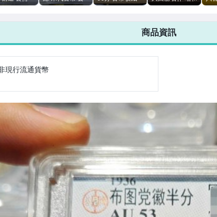
分 古錢幣 收
博評級90分 品
開放式錦盒
扁壺 230至
可
相極佳
240ml
商品資訊
非現行流通貨幣