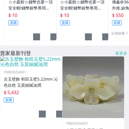
☆小森館☆錢幣也要一頂
☆小森館☆錢幣也要一頂
佛鑫@3
安全帽!錢幣銀幣專用透
安全帽!錢幣銀幣專用透
外推.缺
明壓克力盒收納保護盒.1
明壓克力盒收納保護盒.1
雙碩士風
$ 10
$ 10
$ 550
枚10元~55
枚10元~11
加持/附
直購
直購
直購
近期銷量 1
賣家最新刊登
看更多
Y8893656691
古玉壁飾 和田玉壁5.22mm 沁
色自然 玉質細膩油潤
$ 5,432
直購
Y8893656691