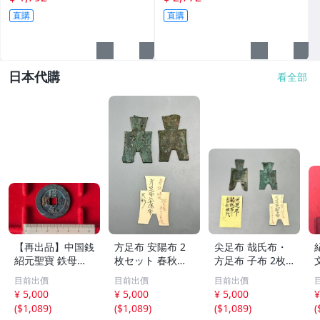
直購
直購
日本代購
看全部
【再出品】中国銭
方足布 安陽布 2
尖足布 哉氏布・
紹元聖寶 鉄母
枚セット 春秋戦
方足布 子布 2枚
銭？
国時代 中国古代
セット 中国戦国
目前出價
目前出價
目前出價
銭貨 布貨 布幣 銅
古銭 布幣 古銭 貨
¥ 5,000
¥ 5,000
¥ 5,000
¥
銭 古銭 コレクシ
布 貨幣
(
$1,089
)
(
$1,089
)
(
$1,089
)
(
ョン 貨幣