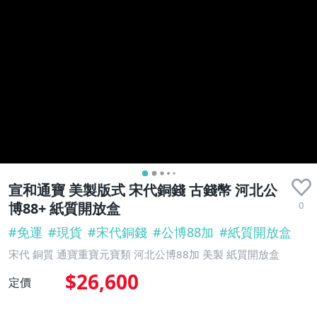
宣和通寶 美製版式 宋代銅錢 古錢幣 河北公
0
博88+ 紙質開放盒
#
免運
#
現貨
#
宋代銅錢
#
公博88加
#
紙質開放盒
宋代 銅質 通寶重寶元寶類 河北公博88加 美製 紙質開放盒
$26,600
定價