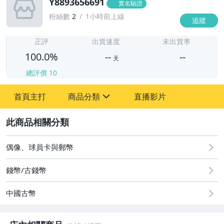
Y8893656691
實名驗證
粉絲數
2
1小時前上線
追蹤
-
-
正評
出貨速度
未出貨率
100.0%
--
--
天
總評價
10
-
首頁主打
商品分類
直播影片
-
sign
2
圖書/影音/文具
偶像、球員卡與郵幣
古董、藝術與礦石
錢幣/古錢幣
居家、家具與園藝
中國古幣
玩具、模型與公仔
男性精品與服飾