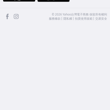
facebook
Instagram
©
2026
Yahoo台灣電子商務 保留所有權利
服務條款
隱私權
拍賣使用規範
交易安全