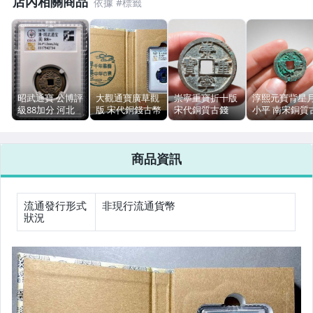
店內相關商品
偶像、球員卡與郵幣
女裝與服飾配件
手錶與飾品配件
昭武通寶 公博評
大觀通寶廣草觀
崇寧重寶折十版
淳熙元寶背星
級88加分 河北
版 宋代銅錢古幣
宋代銅質古錢
小平 南宋銅質
女包精品與女鞋
開放盒 銅古錢幣
河北公博88加
NGC評級 編號
幣 罐裝直邊 美
美品盒裝
評級開放盒
E105
品 無評級
相機、攝影與周邊
商品資訊
運動、戶外與休閒
流通發行形式
非現行流通貨幣
狀況