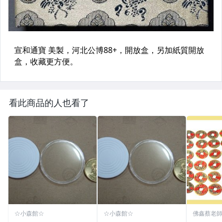
看此商品的人也看了
☆小森館☆
☆小森館☆
佛鑫蔡老
化煞物品