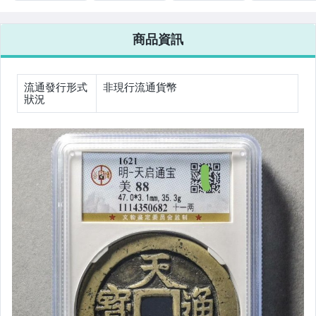
88分 傳世黃亮
代銅錢 尾號
傳世黃亮
分 開放盒 五十
附X光
98930
名珍 銅質
商品資訊
流通發行形式
非現行流通貨幣
狀況