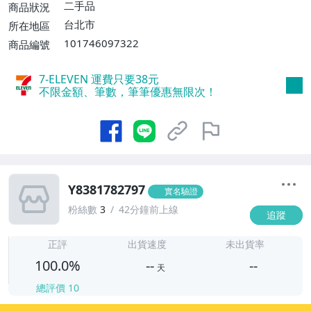
二手品
商品狀況
台北市
所在地區
101746097322
商品編號
7-ELEVEN 運費只要
38
元
不限金額、筆數，筆筆優惠無限次！
Y8381782797
實名驗證
粉絲數
3
42分鐘前上線
追蹤
-
-
正評
出貨速度
未出貨率
100.0%
--
--
天
總評價
10
-