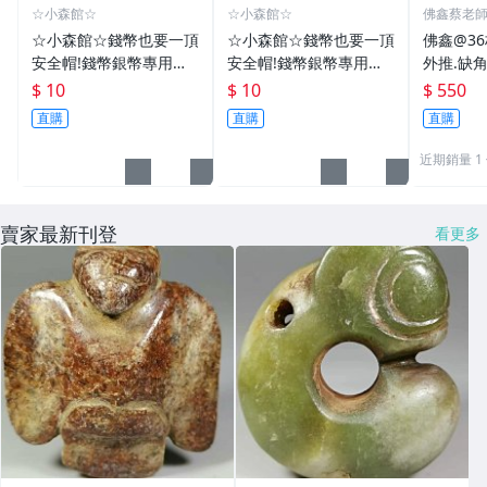
☆小森館☆
☆小森館☆
佛鑫蔡老
化煞物品
☆小森館☆錢幣也要一頂
☆小森館☆錢幣也要一頂
佛鑫@3
安全帽!錢幣銀幣專用透
安全帽!錢幣銀幣專用透
外推.缺
明壓克力盒收納保護盒.1
明壓克力盒收納保護盒.1
雙碩士風
$ 10
$ 10
$ 550
枚10元~55
枚10元~11
加持/附
直購
直購
直購
近期銷量 1
賣家最新刊登
看更多