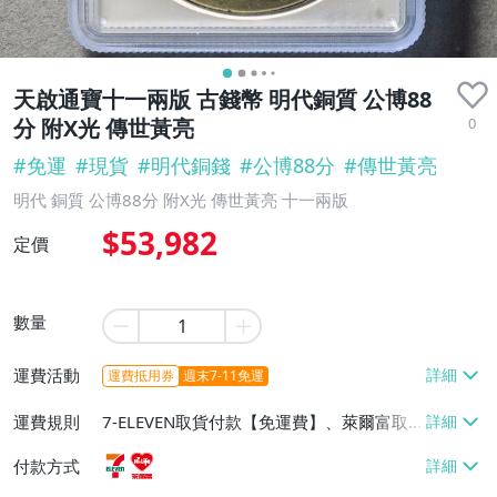
天啟通寶十一兩版 古錢幣 明代銅質 公博88
0
分 附X光 傳世黃亮
#
免運
#
現貨
#
明代銅錢
#
公博88分
#
傳世黃亮
明代 銅質 公博88分 附X光 傳世黃亮 十一兩版
$53,982
定價
數量
運費活動
運費抵用券
週末7-11免運
運費規則
7-ELEVEN取貨付款【免運費】、萊爾富取
貨付款【免運費】
付款方式