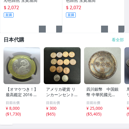
沁色自然 玉質油潤
色自然 玉質油潤
$ 2,072
$ 2,072
直購
直購
日本代購
看全部
【オマケつき！】
アメリカ硬貨 リ
四川銀幣 中国銀
最高鑑定 2016 中
ンカーンセント
幣 中華民國元年
国 10元 申年 猿
他13枚セット 外
軍政府造 壹圓 古
目前出價
目前出價
目前出價
バイメタル NGC
国コイン 古銭 コ
銭 銀貨 アンティ
¥ 8,000
¥ 300
¥ 25,000
¥
MS69PL プルーフ
レクション
ーク
(
$1,730
)
(
$65
)
(
$5,405
)
(
ライク 初期発行
金猴春ラベル ア
ンティークコイン