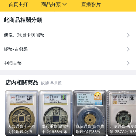
首頁主打
商品分類
直播影片
-
sign
圖書/影音/文具
2
古董、藝術與礦石
偶像、球員卡與郵幣
居家、家具與園藝
錢幣/古錢幣
玩具、模型與公仔
中國古幣
偶像、球員卡與郵幣
店內相關商品
男性精品與服飾
女裝與服飾配件
手錶與飾品配件
相機、攝影與周邊
天啟通寶十一兩
泰和重寶 篆書折
宣統通寶 寶泉局
元德通寶 西夏
明代銅錢 公博
十 公博88分 宋
銅錢 保粹88分
幣 GBCA公博8
運動、戶外與休閒