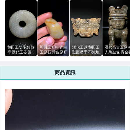
和田玉璧 乳釘紋
和田玉籽料 青白
漢代玉佩 和田玉
漢代高古玉像 
璧 漢代玉器 圓
玉原石 黃皮原籽
獸面吊墜 不減地
人跪坐像 青金
形璧 孔道規整
34.3g 國檢證書
浮雕 沁色坨痕
獸面冠 22cm
自然沁色
神話題材頸飾
商品資訊