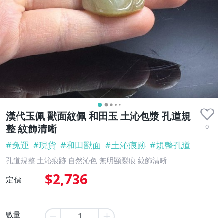
漢代玉佩 獸面紋佩 和田玉 土沁包漿 孔道規
0
整 紋飾清晰
#
免運
#
現貨
#
和田獸面
#
土沁痕跡
#
規整孔道
孔道規整 土沁痕跡 自然沁色 無明顯裂痕 紋飾清晰
$2,736
定價
數量