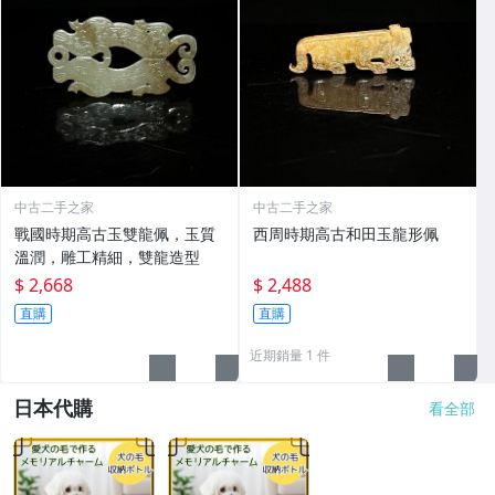
中古二手之家
中古二手之家
戰國時期高古玉雙龍佩，玉質
西周時期高古和田玉龍形佩
溫潤，雕工精細，雙龍造型
$ 2,668
$ 2,488
直購
直購
近期銷量 1 件
日本代購
看全部