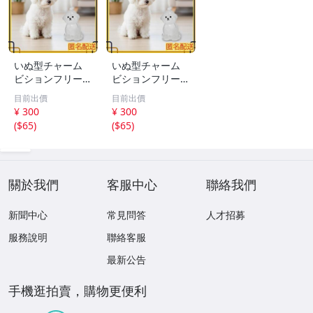
いぬ型チャーム
いぬ型チャーム
ビションフリーゼ
ビションフリーゼ
アクセサリー キ
アクセサリー キ
目前出價
目前出價
ーホルダー ペア
ーホルダー ペア
¥ 300
¥ 300
思い出
思い出
(
$65
)
(
$65
)
關於我們
客服中心
聯絡我們
新聞中心
常見問答
人才招募
服務說明
聯絡客服
最新公告
手機逛拍賣，購物更便利