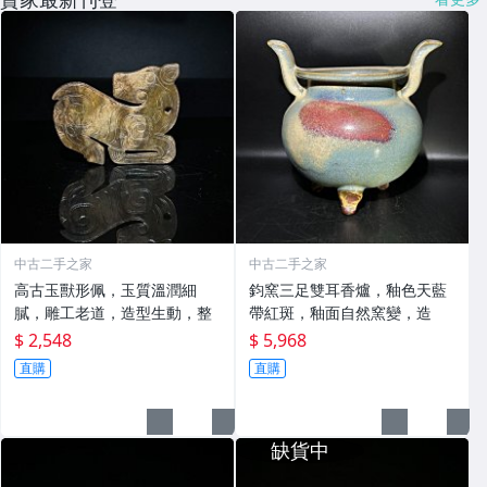
中古二手之家
中古二手之家
高古玉獸形佩，玉質溫潤細
鈞窯三足雙耳香爐，釉色天藍
膩，雕工老道，造型生動，整
帶紅斑，釉面自然窯變，造
$ 2,548
$ 5,968
直購
直購