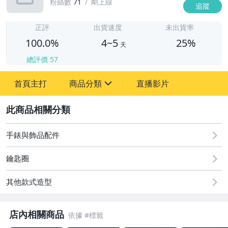
粉絲數
71
剛上線
追蹤
4
正評
出貨速度
未出貨率
100.0%
4~5
25%
天
總評價
57
首頁主打
商品分類
直播影片
sign
2
古董、藝術與礦石
居家、家具與園藝
手錶與飾品配件
偶像、球員卡與郵幣
鑰匙圈
女裝與服飾配件
其他款式造型
手錶與飾品配件
店內相關商品