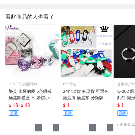
看此商品的人也看了
LOVERQ 婚禮小物
O.S商城
探索者戶
樂芙 永恆的愛 5色鑽戒
24hr出貨 有現貨 可選色
G-002 圓
鑰匙圈禮盒 ＊ 婚禮小物
鑰匙牌 鑰匙扣 分類牌鎖
配件 圓
二次進場 工商禮贈品 戒
匙 分類牌 塑膠鑰匙牌 鑰
鑰匙圈 
$ 18
~
$ 49
$ 1
$ 1
指鑰匙圈 鑽石鑰匙扣 大
匙扣 號碼牌 分類牌 標記
單個鑰匙
直購
直購
直購
鑽戒 送客禮 活動贈品
鑰匙吊牌 掛牌
近期銷量 2