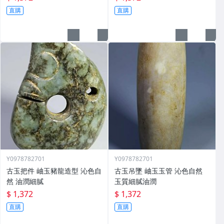
直購
直購
Y0978782701
Y0978782701
古玉把件 岫玉豬龍造型 沁色自
古玉吊墜 岫玉玉管 沁色自然
然 油潤細膩
玉質細膩油潤
$ 1,372
$ 1,372
直購
直購