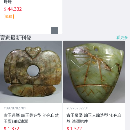
珠珠
$ 44,332
競標
賣家最新刊登
看更多
Y0978782701
Y0978782701
古玉吊墜 岫玉梟造型 沁色自然
古玉吊墜 岫玉人臉造型 沁色自
玉質細膩油潤
然 油潤把件
$ 1,372
$ 1,372