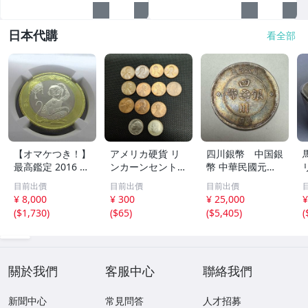
日本代購
看全部
【オマケつき！】
アメリカ硬貨 リ
四川銀幣 中国銀
最高鑑定 2016 中
ンカーンセント
幣 中華民國元年
国 10元 申年 猿
他13枚セット 外
軍政府造 壹圓 古
目前出價
目前出價
目前出價
バイメタル NGC
国コイン 古銭 コ
銭 銀貨 アンティ
¥ 8,000
¥ 300
¥ 25,000
¥
MS69PL プルーフ
レクション
ーク
(
$1,730
)
(
$65
)
(
$5,405
)
(
ライク 初期発行
金猴春ラベル ア
ンティークコイン
關於我們
客服中心
聯絡我們
新聞中心
常見問答
人才招募