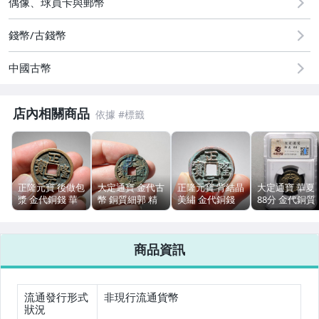
偶像、球員卡與郵幣
古董、藝術與礦石
錢幣/古錢幣
手機、配件與通訊
中國古幣
居家、家具與園藝
玩具、模型與公仔
店內相關商品
偶像、球員卡與郵幣
男性精品與服飾
正隆元寶 後做包
大定通寶 金代古
正隆元寶 背結晶
大定通寶 華夏
女裝與服飾配件
漿 金代銅錢 華
幣 銅質細郭 精
美繡 金代銅錢
88分 金代銅質
夏評級C46 有清
鑄美品 無評級
古錢幣 華夏評級
祈福古錢幣 評
洗
編號1654
B259
幣
手錶與飾品配件
商品資訊
女包精品與女鞋
相機、攝影與周邊
流通發行形式
非現行流通貨幣
狀況