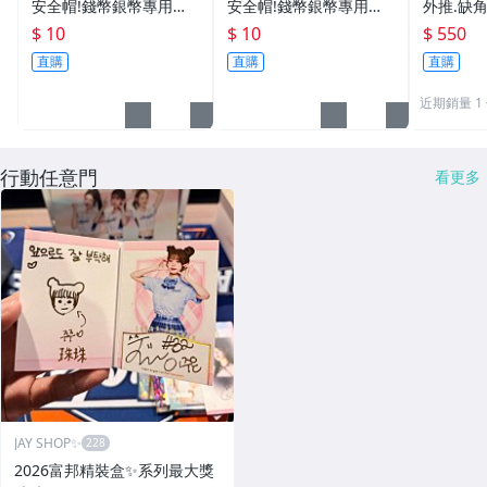
安全帽!錢幣銀幣專用透
安全帽!錢幣銀幣專用透
外推.缺
明壓克力盒收納保護盒.1
明壓克力盒收納保護盒.1
雙碩士風
$ 10
$ 10
$ 550
枚10元~55
枚10元~11
加持/附
直購
直購
直購
近期銷量 1
行動任意門
看更多
JAY SHOP✨
2026富邦精裝盒✨系列最大獎