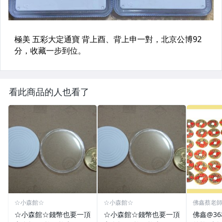
看此商品的人也看了
☆小森館☆
☆小森館☆
佛鑫蔡老
化煞物品
☆小森館☆錢幣也要一頂
☆小森館☆錢幣也要一頂
佛鑫@3