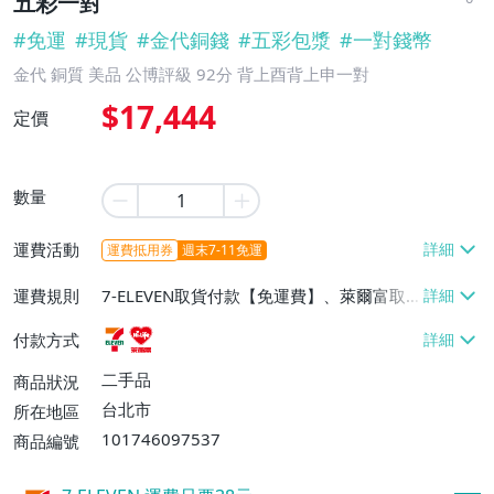
五彩一對
#
免運
#
現貨
#
金代銅錢
#
五彩包漿
#
一對錢幣
金代 銅質 美品 公博評級 92分 背上酉背上申一對
$17,444
定價
數量
運費活動
運費抵用券
週末7-11免運
運費規則
7-ELEVEN取貨付款【免運費】、萊爾富取
貨付款【免運費】
付款方式
二手品
商品狀況
台北市
所在地區
101746097537
商品編號