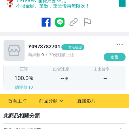
7-ELEVEN 運費只要
38
元
不限金額、筆數，筆筆優惠無限次！
Y0978782701
實名驗證
粉絲數
0
30分鐘前上線
追蹤
-
-
正評
出貨速度
未出貨率
100.0%
--
--
天
總評價
10
-
首頁主打
商品分類
直播影片
-
sign
2
圖書/影音/文具