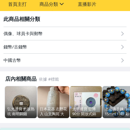
首頁主打
商品分類
直播影片
sign
2
圖書/影音/文具
古董、藝術與礦石
偶像、球員卡與郵幣
居家、家具與園藝
錢幣/古錢幣
玩具、模型與公仔
中國古幣
偶像、球員卡與郵幣
店內相關商品
男性精品與服飾
女裝與服飾配件
手錶與飾品配件
弘光通寶 黔版熟
日本花器 志野花
太平通寶 公博
老琉璃手鍊 手
坑 南明銅錢
入 山文陶苑 大
90分 開放式錦
15mm 13顆 彩
女包精品與女鞋
24mm 2.93g 無
花入 附盒 高
盒 古錢幣 收藏
色人工水晶 七
裂
27.5cm
運動、戶外與休閒