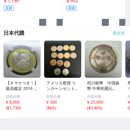
$ 1,190
$ 952
直購
直購
日本代購
看全部
【オマケつき！】
アメリカ硬貨 リ
四川銀幣 中国銀
最高鑑定 2016 中
ンカーンセント
幣 中華民國元年
国 10元 申年 猿
他13枚セット 外
軍政府造 壹圓 古
目前出價
目前出價
目前出價
バイメタル NGC
国コイン 古銭 コ
銭 銀貨 アンティ
¥ 8,000
¥ 300
¥ 25,000
¥
MS69PL プルーフ
レクション
ーク
(
$1,730
)
(
$65
)
(
$5,405
)
(
ライク 初期発行
金猴春ラベル ア
ンティークコイン