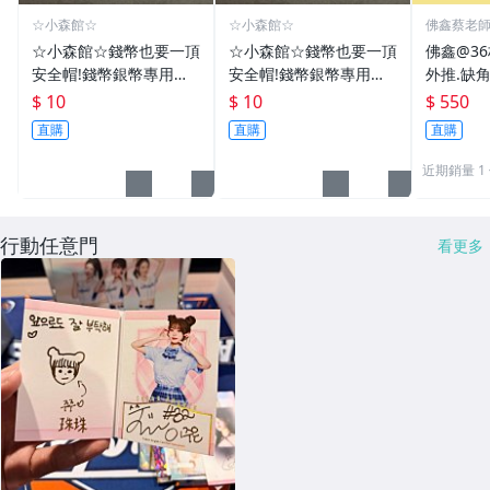
☆小森館☆
☆小森館☆
佛鑫蔡老
化煞物品
☆小森館☆錢幣也要一頂
☆小森館☆錢幣也要一頂
佛鑫@3
安全帽!錢幣銀幣專用透
安全帽!錢幣銀幣專用透
外推.缺
明壓克力盒收納保護盒.1
明壓克力盒收納保護盒.1
雙碩士風
$ 10
$ 10
$ 550
枚10元~55
枚10元~11
加持/附
直購
直購
直購
近期銷量 1
行動任意門
看更多