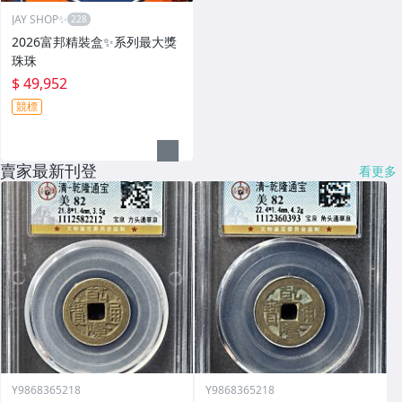
JAY SHOP✨
2026富邦精裝盒✨系列最大獎
珠珠
$ 49,952
競標
賣家最新刊登
看更多
Y9868365218
Y9868365218