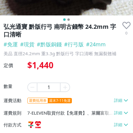
弘光通寶 黔版行弓 南明古錢幣 24.2mm 字
0
口清晰
#
免運
#
現貨
#
黔版銅錢
#
行弓版
#
24mm
美品 直徑24.2mm 重3.3g 黔版行弓 字口清晰 無漏裂翹補
$1,440
定價
數量
運費活動
運費抵用券
週末7-11免運
運費規則
7-ELEVEN取貨付款【免運費】、萊爾富取
貨付款【免運費】
付款方式