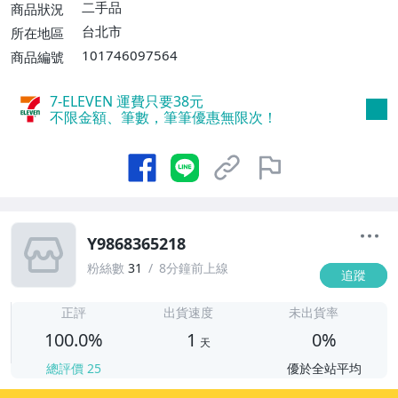
二手品
商品狀況
台北市
所在地區
101746097564
商品編號
7-ELEVEN 運費只要
38
元
不限金額、筆數，筆筆優惠無限次！
Y9868365218
粉絲數
31
8分鐘前上線
追蹤
1
正評
出貨速度
未出貨率
100.0%
1
0%
天
總評價
25
優於全站平均