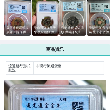
女裝與服飾配件
手錶與飾品配件
女包精品與女鞋
康熙通寶滿漢福
天命通寶漢文天
宋元通寶 背左直
天聖元寶 宋代
康熙中福 保粹
命 後金銅錢 保
紋 保粹評級90
錢 北宋小平 保
運動、戶外與休閒
90 銅幣 27.6mm
粹90 26.5mm
銅質 24.7mm
粹評級90 銅錢
4.5g
6.7g
3.3g
25.2mm
商品資訊
流通發行形式
非現行流通貨幣
狀況