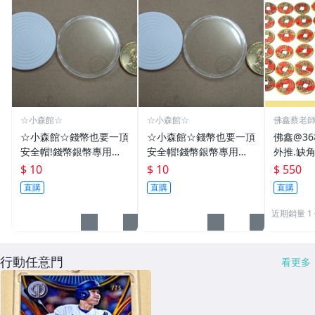
☆小森館☆
☆小森館☆
佛鑫蔡老
化煞物品
☆小森館☆錢幣也要一頂
☆小森館☆錢幣也要一頂
佛鑫@3
安全帽!錢幣銀幣專用透
安全帽!錢幣銀幣專用透
外推.缺
明壓克力盒收納保護盒.1
明壓克力盒收納保護盒.1
雙碩士風
$ 10
$ 10
$ 550
枚10元~55
枚10元~11
加持/附
直購
直購
直購
近期銷量 1
行動任意門
看更多