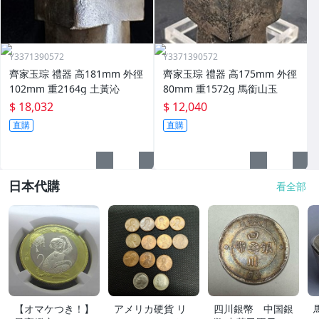
Y3371390572
Y3371390572
齊家玉琮 禮器 高181mm 外徑
齊家玉琮 禮器 高175mm 外徑
102mm 重2164g 土黃沁
80mm 重1572g 馬銜山玉
$ 18,032
$ 12,040
直購
直購
日本代購
看全部
【オマケつき！】
アメリカ硬貨 リ
四川銀幣 中国銀