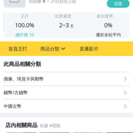
粉絲數
9
25分鐘前上線
追蹤
2
正評
出貨速度
未出貨率
100.0%
2~3
0%
天
總評價
10
優於全站平均
首頁主打
商品分類
直播影片
sign
2
圖書/影音/文具
古董、藝術與礦石
偶像、球員卡與郵幣
居家、家具與園藝
錢幣/古錢幣
玩具、模型與公仔
中國古幣
男性精品與服飾
店內相關商品
偶像、球員卡與郵幣