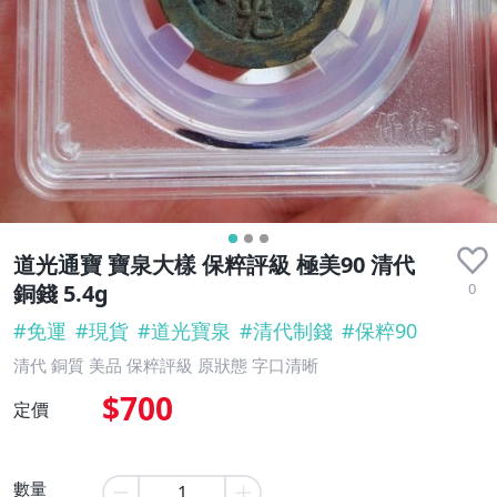
道光通寶 寶泉大樣 保粹評級 極美90 清代
0
銅錢 5.4g
#
免運
#
現貨
#
道光寶泉
#
清代制錢
#
保粹90
清代 銅質 美品 保粹評級 原狀態 字口清晰
$700
定價
數量