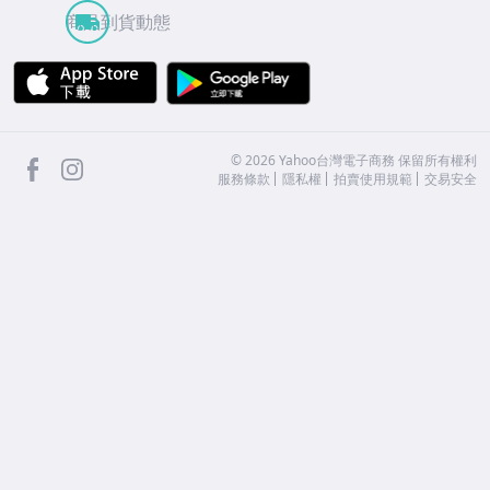
商品到貨動態
APP Store
Google Play
facebook
Instagram
©
2026
Yahoo台灣電子商務 保留所有權利
服務條款
隱私權
拍賣使用規範
交易安全