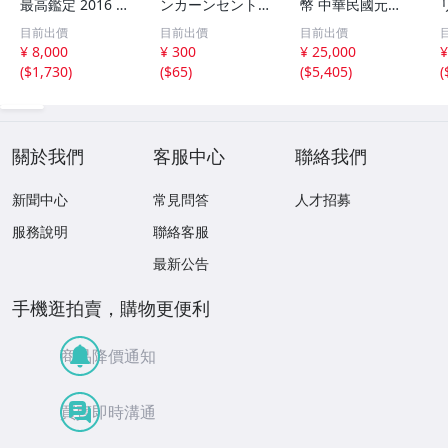
最高鑑定 2016 中
ンカーンセント
幣 中華民國元年
国 10元 申年 猿
他13枚セット 外
軍政府造 壹圓 古
目前出價
目前出價
目前出價
バイメタル NGC
国コイン 古銭 コ
銭 銀貨 アンティ
¥ 8,000
¥ 300
¥ 25,000
¥
MS69PL プルーフ
レクション
ーク
(
$1,730
)
(
$65
)
(
$5,405
)
(
ライク 初期発行
金猴春ラベル ア
ンティークコイン
關於我們
客服中心
聯絡我們
新聞中心
常見問答
人才招募
服務說明
聯絡客服
最新公告
手機逛拍賣，購物更便利
商品降價通知
買賣即時溝通