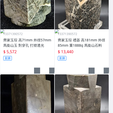
Y3371390572
Y3371390572
齊家玉琮 高71mm 外徑57mm
齊家玉琮 禮器 高181mm 外徑
馬銜山玉 對穿孔 打燈透光
85mm 重1888g 馬銜山石料
$ 5,572
$ 13,440
直購
直購