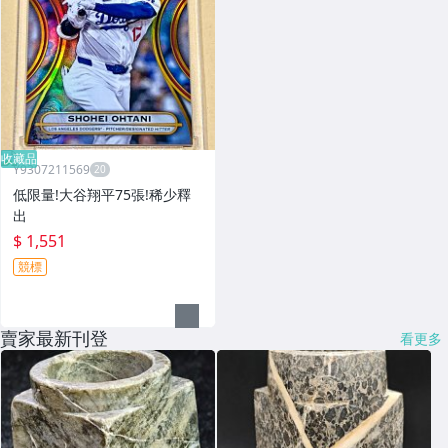
收藏品
Y9307211569
低限量!大谷翔平75張!稀少釋
出
$ 1,551
競標
賣家最新刊登
看更多