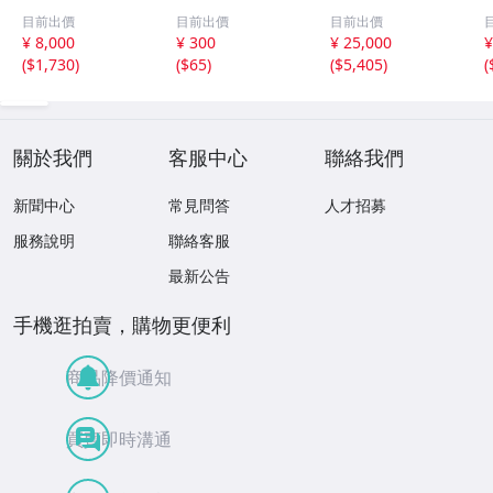
国 10元 申年 猿
他13枚セット 外
軍政府造 壹圓 古
目前出價
目前出價
目前出價
バイメタル NGC
国コイン 古銭 コ
銭 銀貨 アンティ
¥ 8,000
¥ 300
¥ 25,000
¥
MS69PL プルーフ
レクション
ーク
(
$1,730
)
(
$65
)
(
$5,405
)
(
ライク 初期発行
金猴春ラベル ア
ンティークコイン
關於我們
客服中心
聯絡我們
新聞中心
常見問答
人才招募
服務說明
聯絡客服
最新公告
手機逛拍賣，購物更便利
商品降價通知
買賣即時溝通