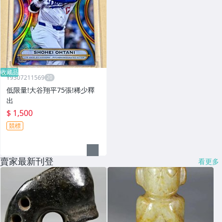
收藏品
Y9307211569
低限量!大谷翔平75張!稀少釋
出
$ 1,500
競標
賣家最新刊登
看更多