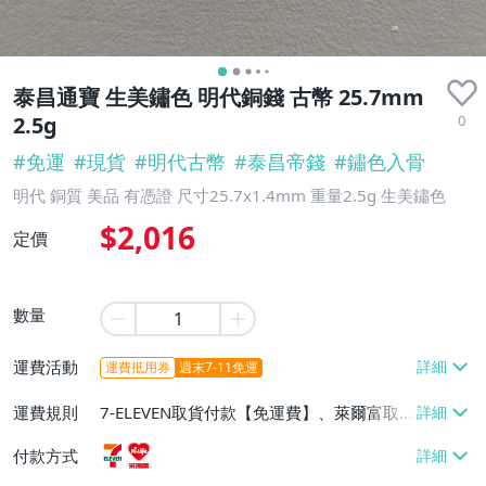
泰昌通寶 生美鏽色 明代銅錢 古幣 25.7mm
0
2.5g
#
免運
#
現貨
#
明代古幣
#
泰昌帝錢
#
鏽色入骨
明代 銅質 美品 有憑證 尺寸25.7x1.4mm 重量2.5g 生美鏽色
$2,016
定價
數量
運費活動
運費抵用券
週末7-11免運
運費規則
7-ELEVEN取貨付款【免運費】、萊爾富取
貨付款【免運費】
付款方式