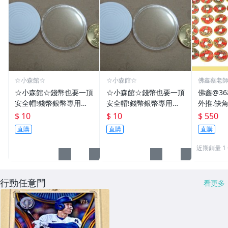
☆小森館☆
☆小森館☆
佛鑫蔡老
化煞物品
☆小森館☆錢幣也要一頂
☆小森館☆錢幣也要一頂
佛鑫@3
安全帽!錢幣銀幣專用透
安全帽!錢幣銀幣專用透
外推.缺
明壓克力盒收納保護盒.1
明壓克力盒收納保護盒.1
雙碩士風
$ 10
$ 10
$ 550
枚10元~55
枚10元~11
加持/附
直購
直購
直購
近期銷量 1
行動任意門
看更多