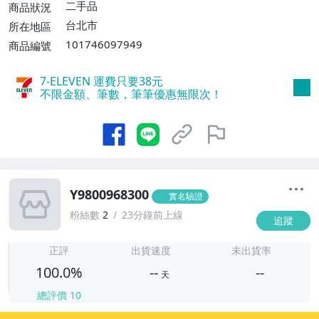
二手品
商品狀況
台北市
所在地區
101746097949
商品編號
7-ELEVEN 運費只要
38
元
不限金額、筆數，筆筆優惠無限次！
Y9800968300
實名驗證
粉絲數
2
23分鐘前上線
追蹤
-
-
正評
出貨速度
未出貨率
100.0%
--
--
天
總評價
10
-