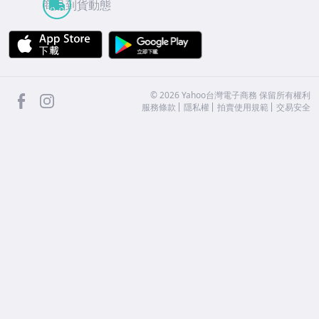
商品到貨動態
APP Store
Google Play
facebook
Instagram
©
2026
Yahoo台灣電子商務 保留所有權利
服務條款
隱私權
拍賣使用規範
交易安全