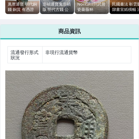
萬曆通寶 明代銅
崇禎通寶鬼崇禎
Noritake則武骨
民國書法 靳雲
相機、攝影與周邊
錢 銅質 有憑證
版 明代古錢 公
瓷薔薇杯
隸書宣紙橫幅 
24.69x1.08mm
博評級85分
Rosalia咖啡杯
心省事
無裂補
日本製
41x125cm
運動、戶外與休閒
商品資訊
流通發行形式
非現行流通貨幣
狀況