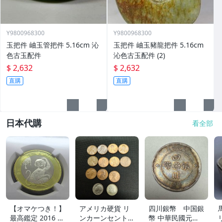
Y9800968300
Y9800968300
玉把件 岫玉管把件 5.16cm 沁
玉把件 岫玉豬龍把件 5.16cm
色古玉配件
沁色古玉配件 (2)
$ 2,632
$ 2,632
直購
直購
日本代購
看全部
【オマケつき！】
アメリカ硬貨 リ
四川銀幣 中国銀
最高鑑定 2016 中
ンカーンセント
幣 中華民國元年