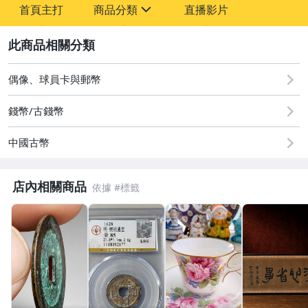
首頁主打
商品分類
直播影片
-
sign
2
圖書/影音/文具
偶像、球員卡與郵幣
古董、藝術與礦石
錢幣/古錢幣
居家、家具與園藝
中國古幣
玩具、模型與公仔
偶像、球員卡與郵幣
店內相關商品
女裝與服飾配件
男性精品與服飾
手錶與飾品配件
女包精品與女鞋