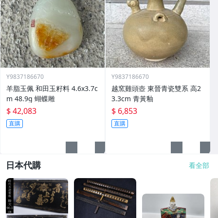
Y9837186670
Y9837186670
羊脂玉佩 和田玉籽料 4.6x3.7c
越窯雞頭壺 東晉青瓷雙系 高2
m 48.9g 蝴蝶雕
3.3cm 青黃釉
$ 42,083
$ 6,853
直購
直購
日本代購
看全部