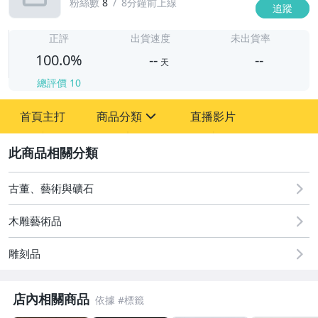
粉絲數
8
8分鐘前上線
追蹤
-
-
正評
出貨速度
未出貨率
100.0%
--
--
天
總評價
10
-
首頁主打
商品分類
直播影片
-
sign
圖書/影音/文具
2
古董、藝術與礦石
古董、藝術與礦石
居家、家具與園藝
木雕藝術品
玩具、模型與公仔
雕刻品
偶像、球員卡與郵幣
店內相關商品
男性精品與服飾