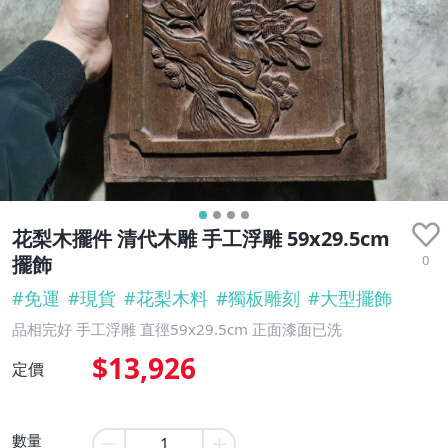
花梨木擺件 清代木雕 手工浮雕 59x29.5cm
0
擺飾
#
免運
#
現貨
#
花梨木料
#
獨板雕刻
#
大型擺飾
品相完好 手工浮雕 直徑59x29.5cm 正面漆面已洗
$13,926
定價
數量