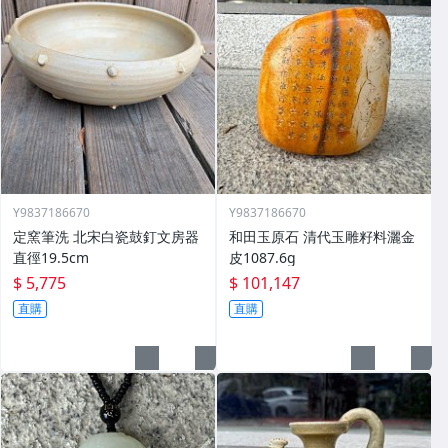
Y9837186670
Y9837186670
定窯筆洗 北宋白瓷鼓釘文房器
和田玉原石 清代玉雕籽料灑金
直徑19.5cm
皮1087.6g
$ 5,775
$ 101,147
直購
直購