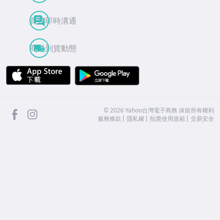
買賣即時溝通
商品到貨動態
APP Store
Google Play
facebook
Instagram
©
2026
Yahoo台灣電子商務 保留所有權利
服務條款
隱私權
拍賣使用規範
交易安全