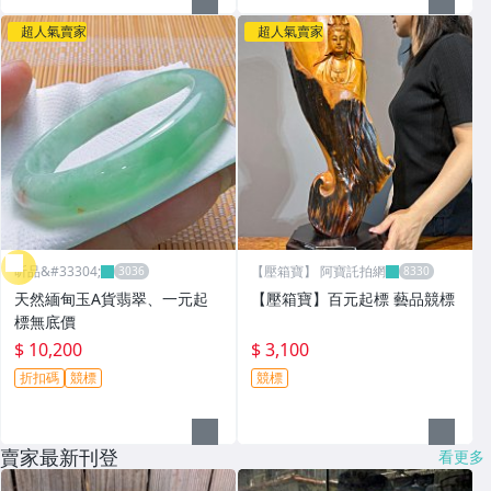
超人氣賣家
超人氣賣家
昕品&#33304;
【壓箱寶】 阿寶託拍網
天然緬甸玉A貨翡翠、一元起
【壓箱寶】百元起標 藝品競標
標無底價
$ 10,200
$ 3,100
折扣碼
競標
競標
賣家最新刊登
看更多