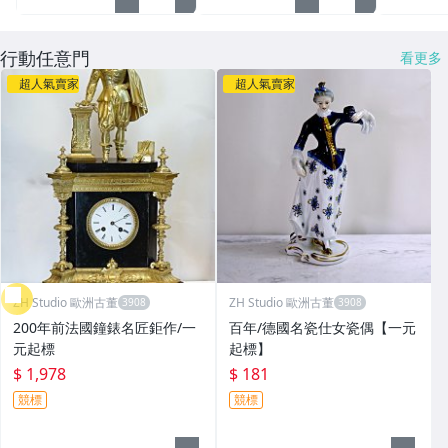
行動任意門
看更多
超人氣賣家
超人氣賣家
ZH Studio 歐洲古董
ZH Studio 歐洲古董
200年前法國鐘錶名匠鉅作/一
百年/德國名瓷仕女瓷偶【一元
元起標
起標】
$ 1,978
$ 181
競標
競標