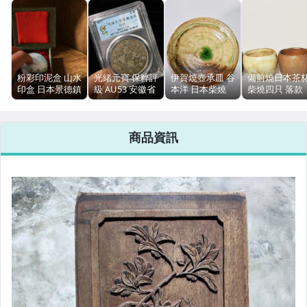
女裝與服飾配件
手錶與飾品配件
女包精品與女鞋
粉彩印泥盒 山水
光緒元寶 保粹評
伊賀燒壺承皿 谷
備前燒日本茶
印盒 日本景德鎮
級 AU53 安徽省
本洋 日本柴燒
柴燒四只 落款
相機、攝影與周邊
瓷器 附錦盒 輕
造壹圓 二十三年
20cm 落灰釉開
容量約50ml 杯
微磨損
錢幣
片
高4.7cm
商品資訊