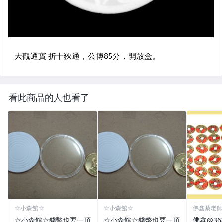
看此商品的人也看了
☆小森館☆
☆小森館☆
佛鑫蔡老
化煞物品
☆小森館☆錢幣也要一頂
☆小森館☆錢幣也要一頂
佛鑫@3