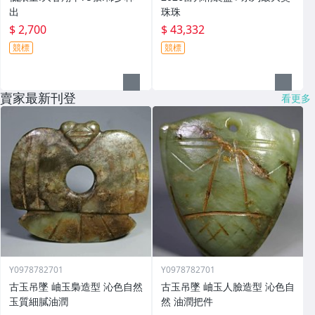
出
珠珠
$ 2,700
$ 43,332
競標
競標
賣家最新刊登
看更多
Y0978782701
Y0978782701
古玉吊墜 岫玉梟造型 沁色自然
古玉吊墜 岫玉人臉造型 沁色自
玉質細膩油潤
然 油潤把件