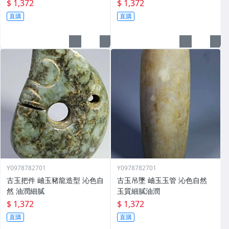
$ 1,372
$ 1,372
直購
直購
Y0978782701
Y0978782701
古玉把件 岫玉豬龍造型 沁色自
古玉吊墜 岫玉玉管 沁色自然
然 油潤細膩
玉質細膩油潤
$ 1,372
$ 1,372
直購
直購