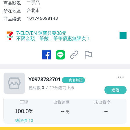
二手品
商品狀況
台北市
所在地區
101746098143
商品編號
7-ELEVEN 運費只要
38
元
不限金額、筆數，筆筆優惠無限次！
Y0978782701
實名驗證
粉絲數
0
17分鐘前上線
追蹤
-
-
正評
出貨速度
未出貨率
100.0%
--
--
天
總評價
10
-