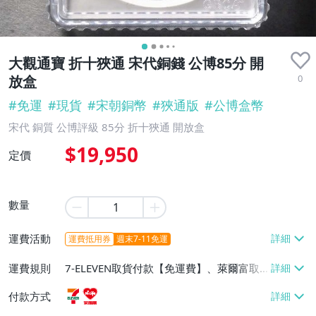
大觀通寶 折十狹通 宋代銅錢 公博85分 開
0
放盒
#
免運
#
現貨
#
宋朝銅幣
#
狹通版
#
公博盒幣
宋代 銅質 公博評級 85分 折十狹通 開放盒
$19,950
定價
數量
運費活動
運費抵用券
週末7-11免運
運費規則
7-ELEVEN取貨付款【免運費】、萊爾富取
貨付款【免運費】
付款方式