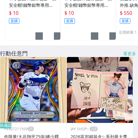
安全帽!錢幣銀幣專用透
安全帽!錢幣銀幣專用透
外推.缺
明壓克力盒收納保護盒.1
明壓克力盒收納保護盒.1
雙碩士風
$ 10
$ 10
$ 550
枚10元~55
枚10元~11
加持/附
直購
直購
直購
近期銷量 1
行動任意門
看更多
收藏品
Y9307211569
JAY SHOP✨
低限量!大谷翔平75張!稀少釋
2026富邦精裝盒✨系列最大獎