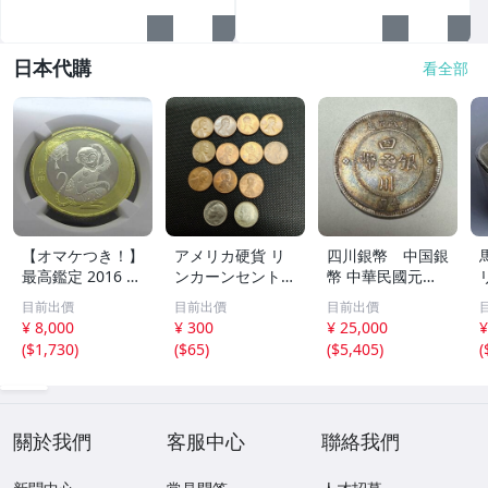
日本代購
看全部
【オマケつき！】
アメリカ硬貨 リ
四川銀幣 中国銀
最高鑑定 2016 中
ンカーンセント
幣 中華民國元年
国 10元 申年 猿
他13枚セット 外
軍政府造 壹圓 古
目前出價
目前出價
目前出價
バイメタル NGC
国コイン 古銭 コ
銭 銀貨 アンティ
¥ 8,000
¥ 300
¥ 25,000
¥
MS69PL プルーフ
レクション
ーク
(
$1,730
)
(
$65
)
(
$5,405
)
(
ライク 初期発行
金猴春ラベル ア
ンティークコイン
關於我們
客服中心
聯絡我們