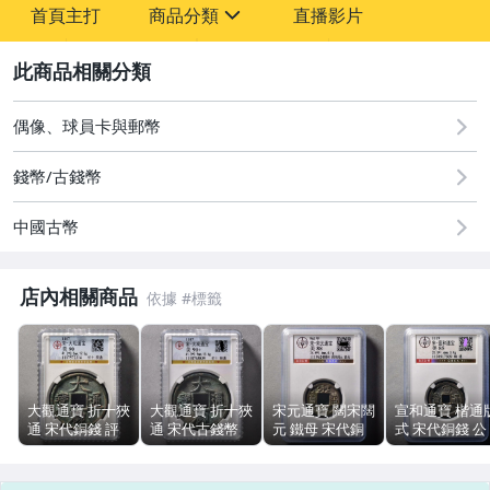
首頁主打
商品分類
直播影片
-
sign
2
圖書/影音/文具
偶像、球員卡與郵幣
古董、藝術與礦石
錢幣/古錢幣
手機、配件與通訊
中國古幣
居家、家具與園藝
玩具、模型與公仔
店內相關商品
偶像、球員卡與郵幣
女裝與服飾配件
大觀通寶 折十狹
大觀通寶 折十狹
宋元通寶 闊宋闊
宣和通寶 楷通
男性精品與服飾
通 宋代銅錢 評
通 宋代古錢幣
元 鐵母 宋代銅
式 宋代銅錢 公
級幣 公博90分
公博90+ 銅質
錢 古錢幣 公博
博評級85分
開放盒
41.3mm 15.6g
評級88分
25mm 3.9g
手錶與飾品配件