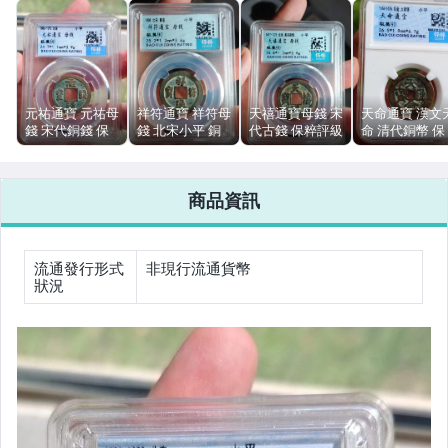
女裝與服飾配件
手錶與飾品配件
女包精品與女鞋
元祐通寶 元祐母
祥符通寶 祥符母
天禧通寶母錢 宋
天命通寶 漢文
錢 宋代銅錢 保
錢 北宋小平 銅
代古錢 保粹評級
命 清代銅幣 保
運動、戶外與休閒
粹評級 字口清晰
錢 保粹評級90
90 25.8mm 銅質
粹評級26+ 6.7
24mm
分 25mm
商品資訊
流通發行形式
非現行流通貨幣
狀況