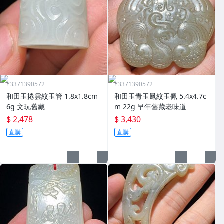
Y3371390572
Y3371390572
和田玉捲雲紋玉管 1.8x1.8cm
和田玉青玉鳳紋玉佩 5.4x4.7c
6g 文玩舊藏
m 22g 早年舊藏老味道
$ 2,478
$ 3,430
直購
直購