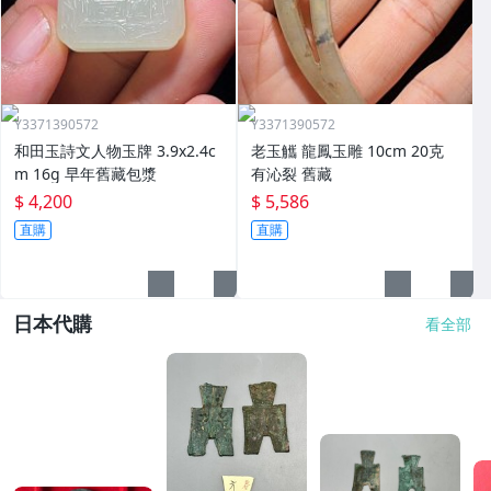
Y3371390572
Y3371390572
和田玉詩文人物玉牌 3.9x2.4c
老玉觿 龍鳳玉雕 10cm 20克
m 16g 早年舊藏包漿
有沁裂 舊藏
$ 4,200
$ 5,586
直購
直購
日本代購
看全部