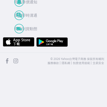
商品降價通知
買賣即時溝通
商品到貨動態
APP Store
Google Play
facebook
Instagram
©
2026
Yahoo台灣電子商務 保留所有權利
服務條款
隱私權
拍賣使用規範
交易安全