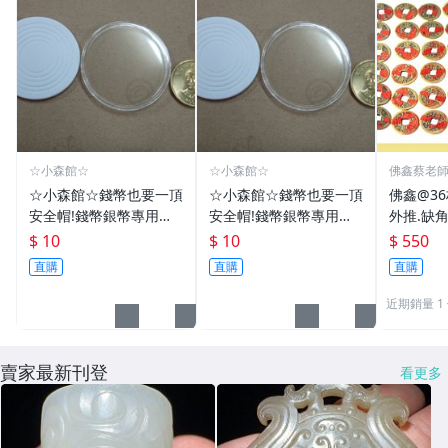
☆小森館☆
☆小森館☆
佛鑫蔡老
化煞物品
☆小森館☆錢幣也要一頂
☆小森館☆錢幣也要一頂
佛鑫@3
安全帽!錢幣銀幣專用透
安全帽!錢幣銀幣專用透
外推.缺
明壓克力盒收納保護盒.1
明壓克力盒收納保護盒.1
雙碩士風
$ 10
$ 10
$ 550
枚10元~55
枚10元~11
加持/附
直購
直購
直購
近期銷量 1
賣家最新刊登
看更多