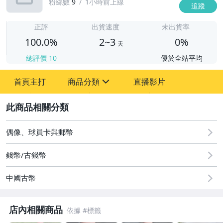
粉絲數
9
1小時前上線
追蹤
2
正評
出貨速度
未出貨率
100.0%
2~3
0%
天
總評價
10
優於全站平均
首頁主打
商品分類
直播影片
sign
2
圖書/影音/文具
古董、藝術與礦石
偶像、球員卡與郵幣
居家、家具與園藝
錢幣/古錢幣
玩具、模型與公仔
中國古幣
男性精品與服飾
店內相關商品
偶像、球員卡與郵幣