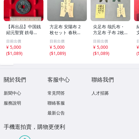
【再出品】中国銭
方足布 安陽布 2
尖足布 哉氏布・
紹元聖寶 鉄母
枚セット 春秋戦
方足布 子布 2枚
銭？
国時代 中国古代
セット 中国戦国
目前出價
目前出價
目前出價
銭貨 布貨 布幣 銅
古銭 布幣 古銭 貨
¥ 5,000
¥ 5,000
¥ 5,000
¥
銭 古銭 コレクシ
布 貨幣
(
$1,089
)
(
$1,089
)
(
$1,089
)
(
ョン 貨幣
關於我們
客服中心
聯絡我們
新聞中心
常見問答
人才招募
服務說明
聯絡客服
最新公告
手機逛拍賣，購物更便利