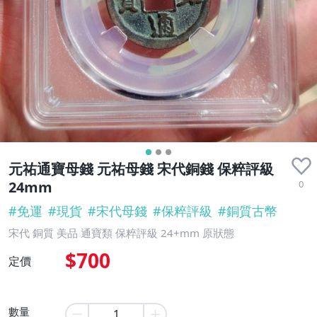
元祐通寶母錢 元祐母錢 宋代銅錢 保粹評級
0
24mm
#
免運
#
現貨
#
宋代母錢
#
保粹評級
#
銅質古幣
宋代 銅質 美品 通寶類 保粹評級 24+mm 原狀態
$700
定價
數量