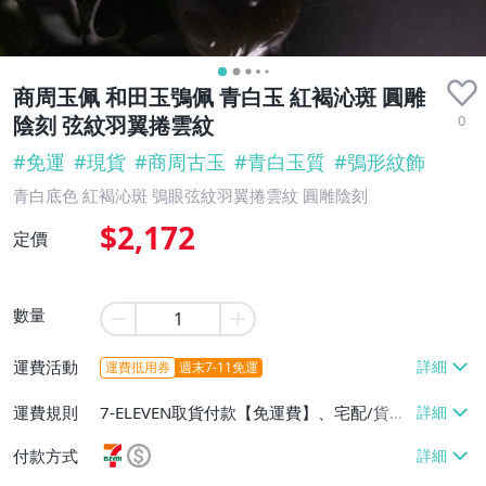
商周玉佩 和田玉鴞佩 青白玉 紅褐沁斑 圓雕
0
陰刻 弦紋羽翼捲雲紋
#
免運
#
現貨
#
商周古玉
#
青白玉質
#
鴞形紋飾
青白底色 紅褐沁斑 鴞眼弦紋羽翼捲雲紋 圓雕陰刻
$2,172
定價
數量
運費活動
運費抵用券
週末7-11免運
運費規則
7-ELEVEN取貨付款【免運費】、宅配/貨運
【免運費】
付款方式