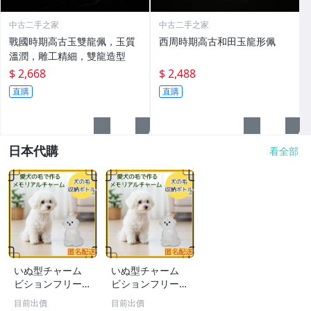
中古二手之家
中古二手之家
戰國時期高古玉雙龍佩，玉質
西周時期高古和田玉龍形佩
溫潤，雕工精細，雙龍造型
$ 2,668
$ 2,488
直購
直購
日本代購
看全部
いぬ型チャーム
いぬ型チャーム
ビションフリーゼ
ビションフリーゼ
アクセサリー キ
アクセサリー キ
目前出價
目前出價
ーホルダー ペア
ーホルダー ペア