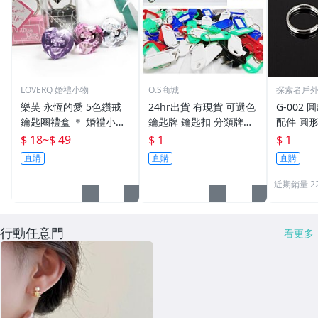
LOVERQ 婚禮小物
O.S商城
探索者戶
樂芙 永恆的愛 5色鑽戒
24hr出貨 有現貨 可選色
G-002 圓
鑰匙圈禮盒 ＊ 婚禮小物
鑰匙牌 鑰匙扣 分類牌鎖
配件 圓
二次進場 工商禮贈品 戒
匙 分類牌 塑膠鑰匙牌 鑰
鑰匙圈 
$ 18
~
$ 49
$ 1
$ 1
指鑰匙圈 鑽石鑰匙扣 大
匙扣 號碼牌 分類牌 標記
單個鑰匙
直購
直購
直購
鑽戒 送客禮 活動贈品
鑰匙吊牌 掛牌
近期銷量 2
行動任意門
看更多