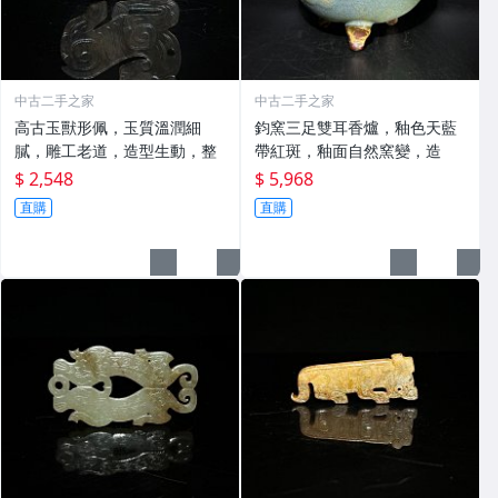
中古二手之家
中古二手之家
高古玉獸形佩，玉質溫潤細
鈞窯三足雙耳香爐，釉色天藍
膩，雕工老道，造型生動，整
帶紅斑，釉面自然窯變，造
$ 2,548
$ 5,968
直購
直購