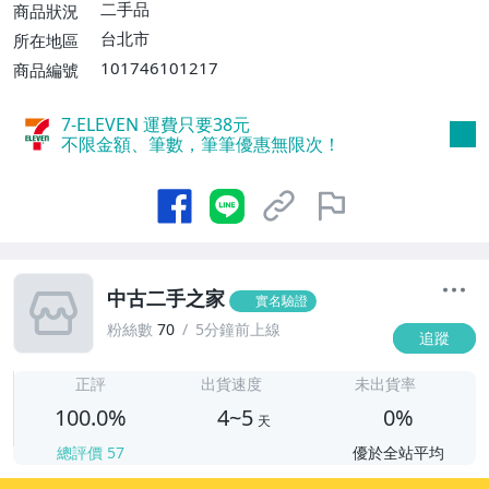
二手品
商品狀況
台北市
所在地區
101746101217
商品編號
7-ELEVEN 運費只要
38
元
不限金額、筆數，筆筆優惠無限次！
中古二手之家
實名驗證
粉絲數
70
5分鐘前上線
追蹤
4
正評
出貨速度
未出貨率
100.0%
4~5
0%
天
總評價
57
優於全站平均