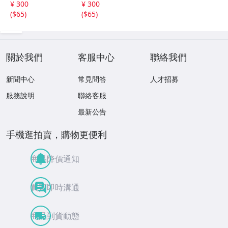
¥ 300
¥ 300
思い出
思い出
(
$65
)
(
$65
)
關於我們
客服中心
聯絡我們
新聞中心
常見問答
人才招募
服務說明
聯絡客服
最新公告
手機逛拍賣，購物更便利
商品降價通知
買賣即時溝通
商品到貨動態