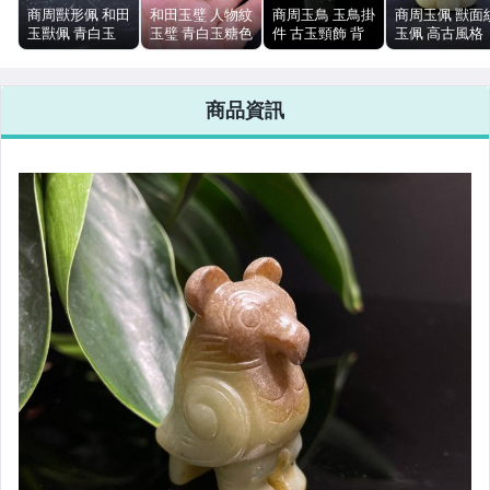
商周獸形佩 和田
和田玉璧 人物紋
商周玉鳥 玉鳥掛
商周玉佩 獸面
玉獸佩 青白玉
玉璧 青白玉糖色
件 古玉頸飾 背
玉佩 高古風格
黑褐沁色 單面鑽
沁 多層透雕捲雲
部穿孔 自然包漿
玉質溫潤 自然
孔
紋
無明顯裂紋
色 包漿紋飾清
商品資訊