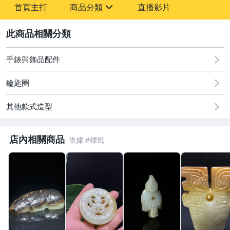
首頁主打
商品分類
直播影片
sign
2
古董、藝術與礦石
居家、家具與園藝
手錶與飾品配件
偶像、球員卡與郵幣
鑰匙圈
女裝與服飾配件
其他款式造型
手錶與飾品配件
店內相關商品