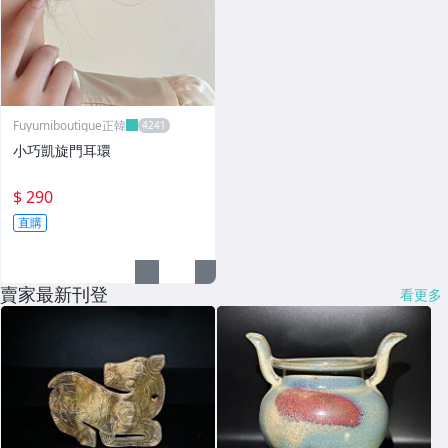
Fuyumiboutique正韓
小巧凱旋門耳環
$ 290
直購
賣家最新刊登
看更多