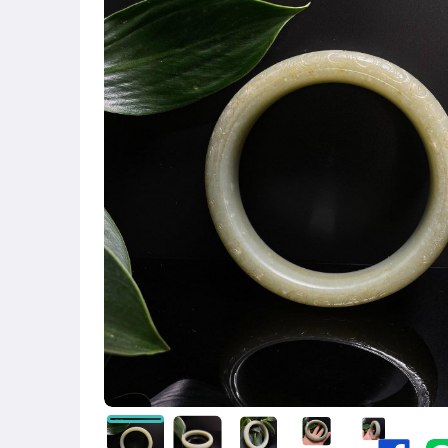
偶像、球員卡與郵幣
女裝與服飾配件
手錶與飾品配件