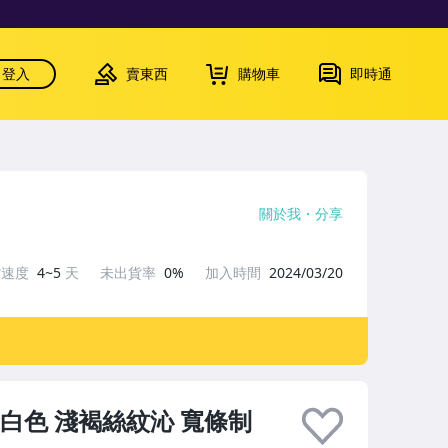
登入
賣東西
購物車
即時通
關於我
分享
貨速度
4~5
天
未出貨率
0%
加入時間
2024/03/20
白色 淺褐絲紋沁 寬條制