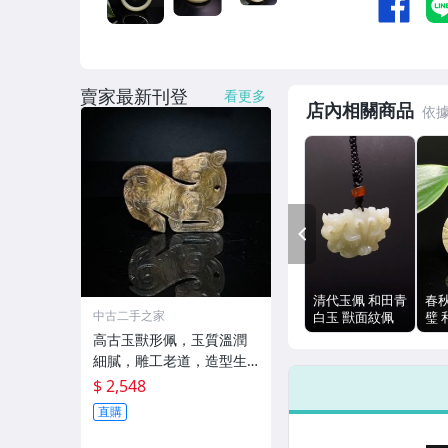
賣家最新刊登
看更多
店內相關商品
PREV
清代玉佩 和田青
春
中古二手之家
白玉 獸面紋佩
璧 
扁平對稱 雙目圓
黃 
高古玉獸形佩，玉質溫潤
凸 角飾捲雲紋
雕
細膩，雕工老道，造型生
動，整
$ 2,548
直購