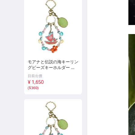
モアナと伝説の海キーリン
グビーズキーホルダー 実
写ディズニー
目前出價
¥ 1,650
(
$360
)