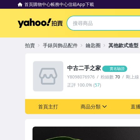
首頁
購物中心
帳務中心
信箱
App下載
Yahoo拍賣
拍賣
手錶與飾品配件
鑰匙圈
其他款式造型
中古二手之家
實名驗證
Y8098076976
粉絲數
70
剛上線
正評
100.0%
(
57
)
首頁主打
商品分類
直
sign
古董、藝術與礦石
居家、家具與園藝