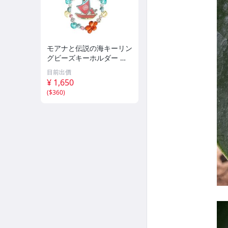
モアナと伝説の海キーリン
グビーズキーホルダー 実
写ディズニー
目前出價
¥ 1,650
(
$360
)