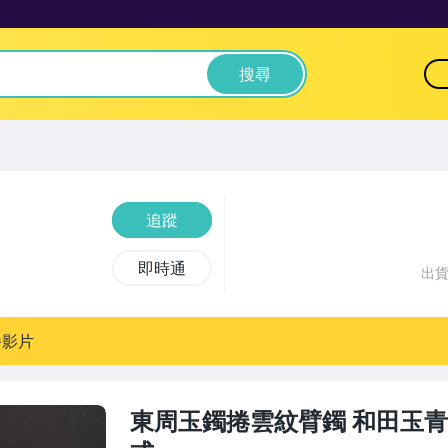
搜尋
追蹤
即時通
出
播影片
東周玉鐲捲雲紋臂鐲 和田玉青