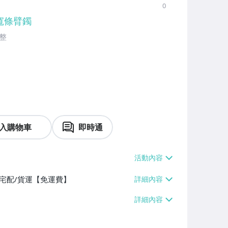
0
寬條臂鐲
整
入購物車
即時通
、宅配/貨運【免運費】