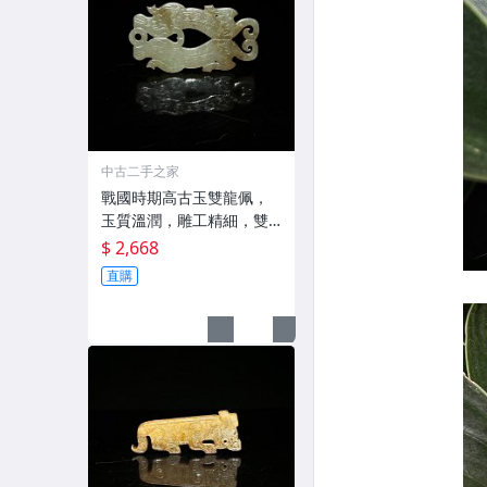
中古二手之家
戰國時期高古玉雙龍佩，
玉質溫潤，雕工精細，雙
龍造型
$ 2,668
直購