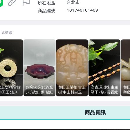
台北市
所在地區
101746101409
商品編號
7-ELEVEN 運費只要
38
元
不限金額、筆數，筆筆優惠無限次！
秋玉璧 捲雲紋
鈞窯洗 宋代鈞窯
和田玉帶扣 古玉
高古瑪瑙珠 束腰
和
和田玉 淺米
八方敞口盤 紫紅
掛件 山料白玉
勒子 橘粉雲霧紋
鵝
扁平圓璧 浮
釉 造型規整 無
5.3cm 41g 沁色
手鍊串飾 孔徑規
料 
對稱紋飾
瑕疵
整 包漿溫潤
7.2
商品資訊