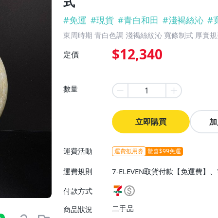
式
#
免運
#
現貨
#
青白和田
#
淺褐絲沁
#
東周時期 青白色調 淺褐絲紋沁 寬條制式 厚實規
$12,340
定價
數量
立即購買
加
運費活動
運費抵用券
驚喜$99免運
運費規則
7-ELEVEN取貨付款【免運費】
付款方式
二手品
商品狀況