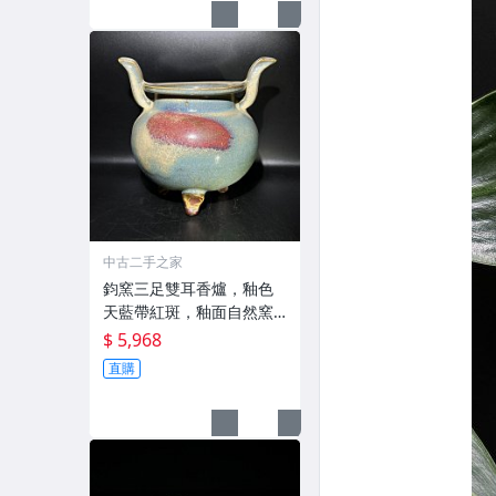
中古二手之家
鈞窯三足雙耳香爐，釉色
天藍帶紅斑，釉面自然窯
變，造
$ 5,968
直購