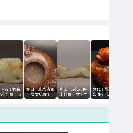
NEXT
田玉古玉收藏
和田玉筆洗 古董
和田玉瑞獸掛件
漢代玉獸 圓雕玉
戲蓮間 白玉山
玉器 文玩古玉
山料白玉 古玉文
獸 棗紅沁 古玉
玉器雕件 56g
9.8cm 183g 沁
玩 沁色 10cm
配件 穿孔 包漿
cm
色包漿
51g
雕工老道