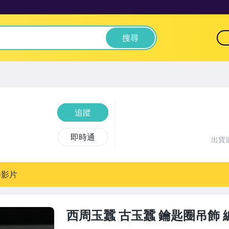
搜尋
追蹤
即時通
出貨
播影片
西周玉蠶 古玉蠶 鑰匙圈吊飾 