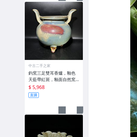
中古二手之家
鈞窯三足雙耳香爐，釉色
天藍帶紅斑，釉面自然窯
變，造
$ 5,968
直購