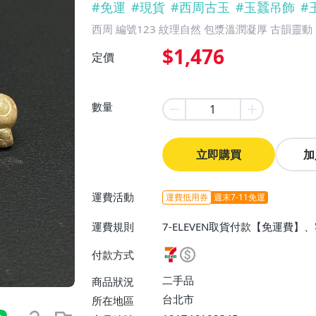
#
免運
#
現貨
#
西周古玉
#
玉蠶吊飾
#
西周 編號123 紋理自然 包漿溫潤凝厚 古韻靈動
$1,476
定價
數量
立即購買
加
運費活動
運費抵用券
週末7-11免運
運費規則
7-ELEVEN取貨付款【免運費】
付款方式
二手品
商品狀況
台北市
所在地區