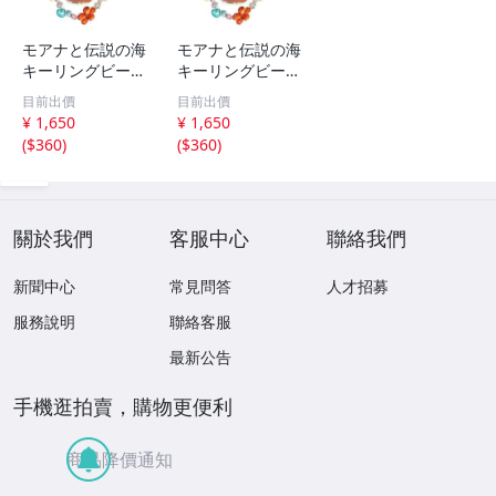
モアナと伝説の海
モアナと伝説の海
キーリングビーズ
キーリングビーズ
キーホルダー 実
キーホルダー 実
目前出價
目前出價
写ディズニー
写ディズニー
¥ 1,650
¥ 1,650
(
$360
)
(
$360
)
關於我們
客服中心
聯絡我們
新聞中心
常見問答
人才招募
服務說明
聯絡客服
最新公告
手機逛拍賣，購物更便利
商品降價通知