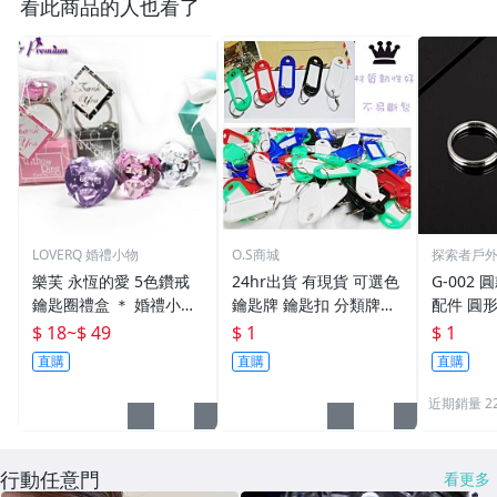
看此商品的人也看了
LOVERQ 婚禮小物
O.S商城
探索者戶
樂芙 永恆的愛 5色鑽戒
24hr出貨 有現貨 可選色
G-002 圓
鑰匙圈禮盒 ＊ 婚禮小物
鑰匙牌 鑰匙扣 分類牌鎖
配件 圓
二次進場 工商禮贈品 戒
匙 分類牌 塑膠鑰匙牌 鑰
鑰匙圈 
$ 18
~
$ 49
$ 1
$ 1
指鑰匙圈 鑽石鑰匙扣 大
匙扣 號碼牌 分類牌 標記
單個鑰匙
直購
直購
直購
鑽戒 送客禮 活動贈品
鑰匙吊牌 掛牌
近期銷量 2
行動任意門
看更多