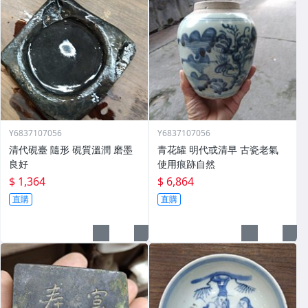
Y6837107056
Y6837107056
清代硯臺 隨形 硯質溫潤 磨墨
青花罐 明代或清早 古瓷老氣
良好
使用痕跡自然
$ 1,364
$ 6,864
直購
直購