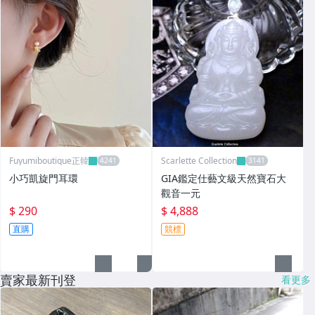
Fuyumiboutique正韓
Scarlette Collection
小巧凱旋門耳環
GIA鑑定仕藝文級天然寶石大
觀音一元
$ 290
$ 4,888
直購
競標
賣家最新刊登
看更多