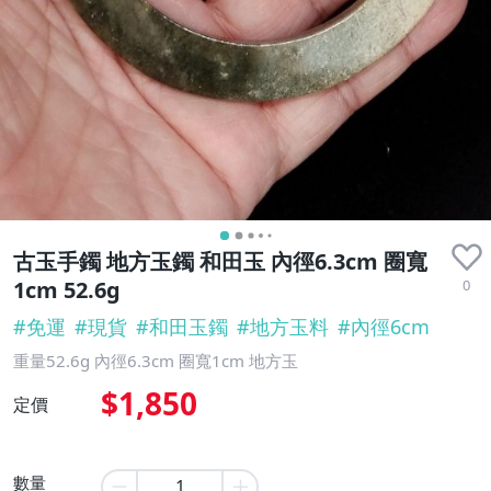
古玉手鐲 地方玉鐲 和田玉 內徑6.3cm 圈寬
0
1cm 52.6g
#
免運
#
現貨
#
和田玉鐲
#
地方玉料
#
內徑6cm
重量52.6g 內徑6.3cm 圈寬1cm 地方玉
$1,850
定價
數量