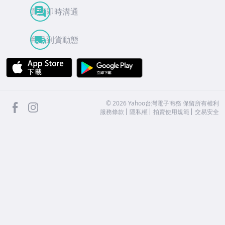
買賣即時溝通
商品到貨動態
APP Store
Google Play
facebook
Instagram
©
2026
Yahoo台灣電子商務 保留所有權利
服務條款
隱私權
拍賣使用規範
交易安全