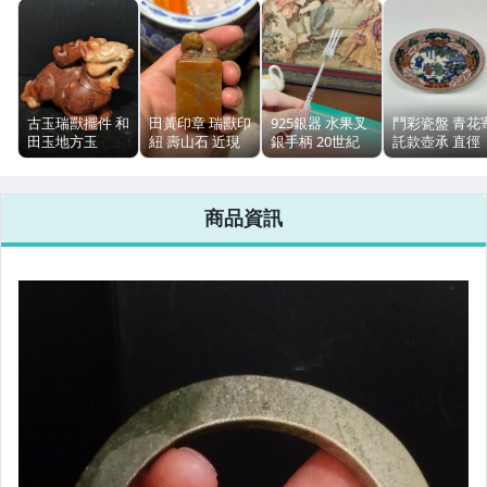
手錶與飾品配件
運動、戶外與休閒
古玉瑞獸擺件 和
田黃印章 瑞獸印
925銀器 水果叉
鬥彩瓷盤 青花
田玉地方玉
紐 壽山石 近現
銀手柄 20世紀
託款壺承 直徑
11.4cm 338.8g
代 122.8g 蘿蔔
上半葉 18.8cm
15.3cm
紋
商品資訊