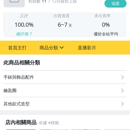
粉絲數
11
12分鐘前上線
追蹤
6
正評
出貨速度
未出貨率
100.0%
6~7
0%
天
總評價
7
優於全站平均
首頁主打
商品分類
直播影片
sign
2
圖書/影音/文具
古董、藝術與礦石
手錶與飾品配件
居家、家具與園藝
鑰匙圈
玩具、模型與公仔
其他款式造型
偶像、球員卡與郵幣
店內相關商品
男性精品與服飾