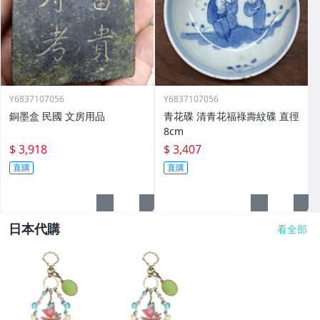
Y6837107056
Y6837107056
銅墨盒 民國 文房用品
青花碟 清青花福祿壽紋碟 直徑
8cm
$ 3,918
$ 3,407
直購
直購
日本代購
看全部