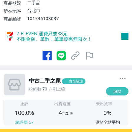
二手品
商品狀況
台北市
所在地區
101746103037
商品編號
7-ELEVEN 運費只要
38
元
不限金額、筆數，筆筆優惠無限次！
中古二手之家
實名驗證
粉絲數
70
剛上線
追蹤
4
正評
出貨速度
未出貨率
100.0%
4~5
0%
天
總評價
57
優於全站平均