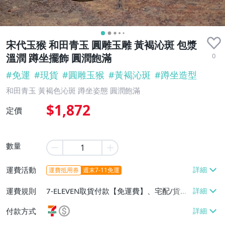
宋代玉猴 和田青玉 圓雕玉雕 黃褐沁斑 包漿
0
溫潤 蹲坐擺飾 圓潤飽滿
#
免運
#
現貨
#
圓雕玉猴
#
黃褐沁斑
#
蹲坐造型
和田青玉 黃褐色沁斑 蹲坐姿態 圓潤飽滿
$1,872
定價
數量
運費活動
運費抵用券
週末7-11免運
運費規則
7-ELEVEN取貨付款【免運費】、宅配/貨運
【免運費】
付款方式