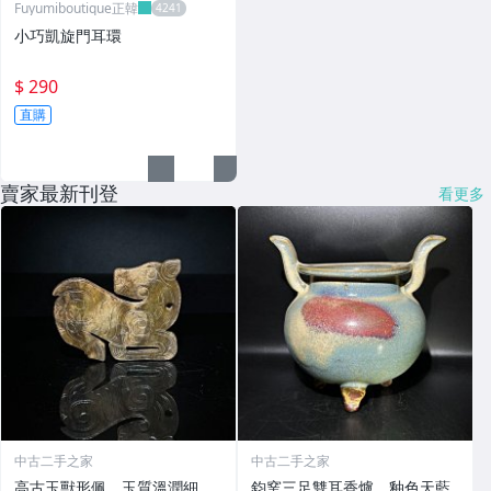
Fuyumiboutique正韓
小巧凱旋門耳環
$ 290
直購
賣家最新刊登
看更多
中古二手之家
中古二手之家
高古玉獸形佩，玉質溫潤細
鈞窯三足雙耳香爐，釉色天藍