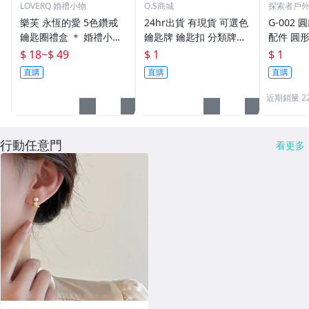
LOVERQ 婚禮小物
O.S商城
探索者戶
樂芙 永恆的愛 5色鑽戒
24hr出貨 有現貨 可選色
G-002 圓
鑰匙圈禮盒 ＊ 婚禮小物
鑰匙牌 鑰匙扣 分類牌鎖
配件 圓
二次進場 工商禮贈品 戒
匙 分類牌 塑膠鑰匙牌 鑰
鑰匙圈 
$ 18
~
$ 49
$ 1
$ 1
指鑰匙圈 鑽石鑰匙扣 大
匙扣 號碼牌 分類牌 標記
單個鑰匙
直購
直購
直購
鑽戒 送客禮 活動贈品
鑰匙吊牌 掛牌
近期銷量 2
行動任意門
看更多