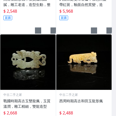
膩，雕工老道，造型生動，整
帶紅斑，釉面自然窯變，造
$ 2,548
$ 5,968
直購
直購
中古二手之家
中古二手之家
戰國時期高古玉雙龍佩，玉質
西周時期高古和田玉龍形佩
溫潤，雕工精細，雙龍造型
$ 2,668
$ 2,488