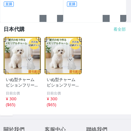
直購
直購
日本代購
看全部
いぬ型チャーム
いぬ型チャーム
ビションフリーゼ
ビションフリーゼ
アクセサリー キ
アクセサリー キ
目前出價
目前出價
ーホルダー ペア
ーホルダー ペア
¥ 300
¥ 300
思い出
思い出
(
$65
)
(
$65
)
關於我們
客服中心
聯絡我們