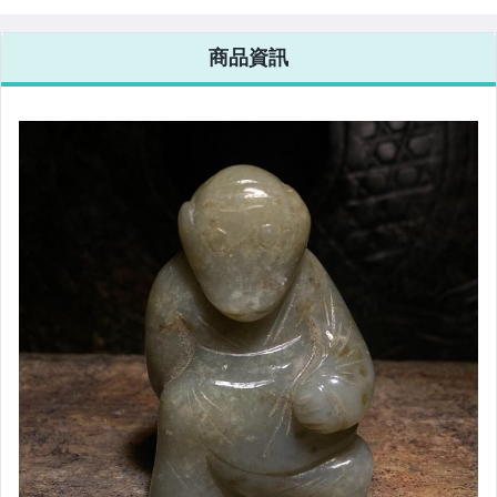
質溫潤 沁色包漿
斜刀包漿 玉質溫
如意雲紋 古玉配
玉質溫潤 無穿
潤
件
商品資訊