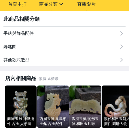
首頁主打
商品分類
直播影片
sign
2
古董、藝術與礦石
居家、家具與園藝
手錶與飾品配件
偶像、球員卡與郵幣
鑰匙圈
女裝與服飾配件
其他款式造型
手錶與飾品配件
店內相關商品
商周玉雕 神獸擺
西周玉佩 鳳鳥形
戰漢玉佩 琥形玉
漢代和田玉舞
件 古玉 人形蹲
玉佩 古玉配件
佩 和田玉片雕
擺件 圓雕人物
坐 冠狀裝飾 玉
片雕黃褐沁斑 大
黃褐沁斑 勾雲紋
黃褐沁斑 透光