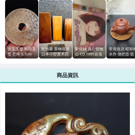
手錶與飾品配件
運動、戶外與休閒
古玉玉璧 和田玉
乾泡臺 置物底座
劉依純 真心變無
常滑急須 昭和
璧 把件 5.7cm
日本小型實木四
心 CD 1995首張
水作 側把壺 筋
厚0.5cm
片 茶道文房 茶
專輯 台語 TRD-
紋 250ml 日本
盤茶具 使用痕跡
0002
具
商品資訊