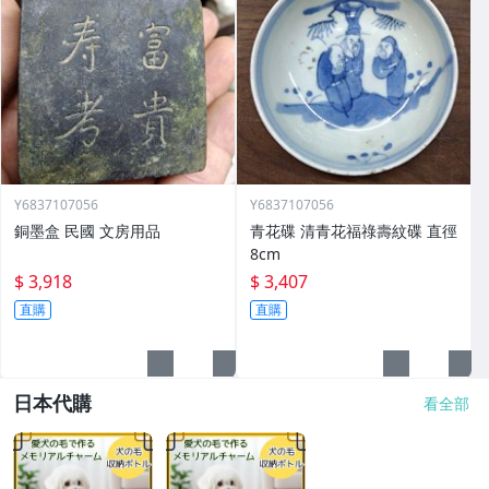
Y6837107056
Y6837107056
銅墨盒 民國 文房用品
青花碟 清青花福祿壽紋碟 直徑
8cm
$ 3,918
$ 3,407
直購
直購
日本代購
看全部