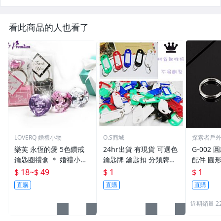
看此商品的人也看了
LOVERQ 婚禮小物
O.S商城
探索者戶
樂芙 永恆的愛 5色鑽戒
24hr出貨 有現貨 可選色
G-002 圓
鑰匙圈禮盒 ＊ 婚禮小物
鑰匙牌 鑰匙扣 分類牌鎖
配件 圓
二次進場 工商禮贈品 戒
匙 分類牌 塑膠鑰匙牌 鑰
鑰匙圈 
$ 18
~
$ 49
$ 1
$ 1
指鑰匙圈 鑽石鑰匙扣 大
匙扣 號碼牌 分類牌 標記
單個鑰匙
直購
直購
直購
鑽戒 送客禮 活動贈品
鑰匙吊牌 掛牌
近期銷量 2