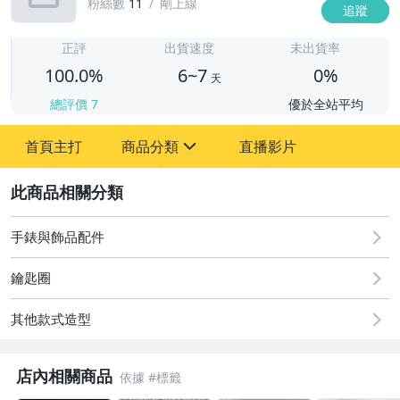
粉絲數
11
剛上線
追蹤
6
正評
出貨速度
未出貨率
100.0%
6~7
0%
天
總評價
7
優於全站平均
首頁主打
商品分類
直播影片
sign
2
圖書/影音/文具
古董、藝術與礦石
手錶與飾品配件
居家、家具與園藝
鑰匙圈
玩具、模型與公仔
其他款式造型
偶像、球員卡與郵幣
店內相關商品
男性精品與服飾