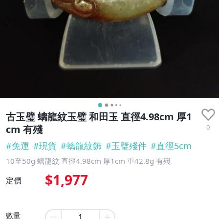
古玉璧 螭龍紋玉璧 和田玉 直徑4.98cm 厚1
0
cm 有殘
#
免運
#
現貨
#
螭龍紋飾
#
玉璧殘件
#
直徑5cm
10至50g 螭龍紋 直徑4.98cm 厚1cm 重42.8g 有殘
$1,977
定價
數量