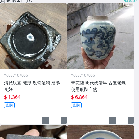
Y6837107056
Y6837107056
清代硯臺 隨形 硯質溫潤 磨墨
青花罐 明代或清早 古瓷老氣
良好
使用痕跡自然
$ 1,364
$ 6,864
直購
直購