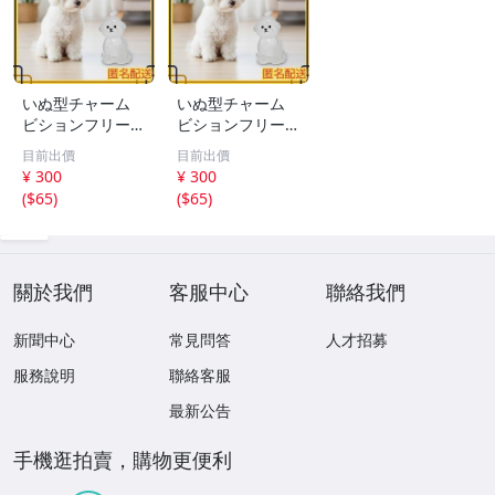
いぬ型チャーム
いぬ型チャーム
ビションフリーゼ
ビションフリーゼ
アクセサリー キ
アクセサリー キ
目前出價
目前出價
ーホルダー ペア
ーホルダー ペア
¥ 300
¥ 300
思い出
思い出
(
$65
)
(
$65
)
關於我們
客服中心
聯絡我們
新聞中心
常見問答
人才招募
服務說明
聯絡客服
最新公告
手機逛拍賣，購物更便利