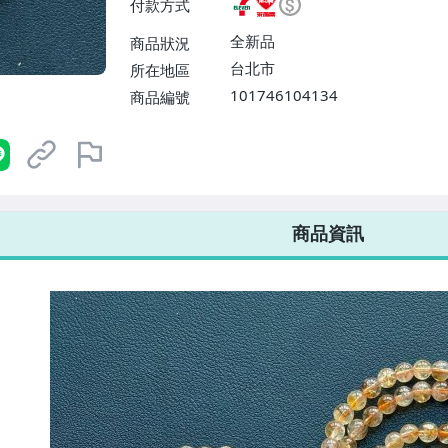
付款方式
或消費滿$1298免運費】、宅配
$1598免運費】
全新品
商品狀況
台北市
所在地區
101746104134
商品編號
7-ELEVEN 運費只要
38
元
不限金額、筆數，筆筆優惠無限次！
商品資訊