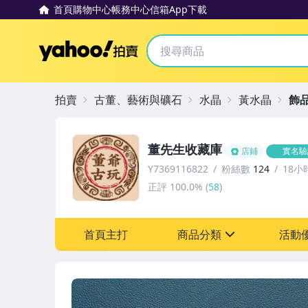
首頁
購物中心
帳務中心
信箱
App下載
Yahoo拍賣
拍賣
古董、藝術與礦石
水晶
黃水晶
飾
董先生收藏庫
店鋪
實名驗
Y7369116822
粉絲數
124
18小
正評
100.0%
(
58
)
首頁主打
商品分類
活動
sign
其它
[全店] 粉絲專享
[全店] 週年慶