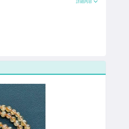
/貨運【單件運費$120、滿5件或消費滿