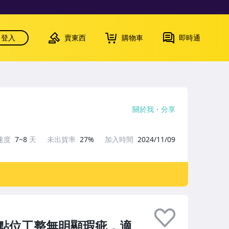
登入
賣東西
購物車
即時通
關於我
分享
速度
7~8
天
未出貨率
27%
加入時間
2024/11/09
點位工整無明顯瑕疵，適