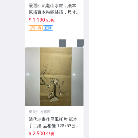
嚴選回流老山水畫，紙本
原裱實木軸頭裝裱，尺寸
公分精工呈現，章款自查
$ 1,190
95折
保真，等待收藏有緣人 紙
折扣碼
直購
本水墨 四季山河 老畫品鑒
董先生收藏庫
清代老畫作屏風托片 紙本
手工繪 品相佳 128x53公
分 收藏推薦 老畫作 屏風托
$ 2,500
95折