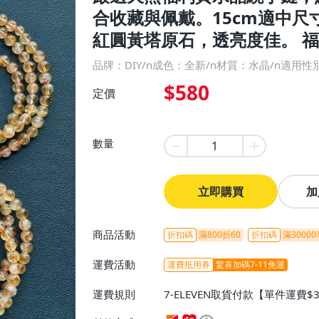
合收藏與佩戴。15cm適中尺
紅圓黃塔原石，透亮度佳。 福
品牌：DIY/n成色：全新/n材質：水晶/n適用性
$580
定價
數量
立即購買
加
商品活動
折扣碼
滿800折60
折扣碼
滿30000
運費活動
運費抵用券
驚喜加碼7-11免運
運費規則
7-ELEVEN取貨付款【單件運費$
ELEVEN取貨不付款【免運費】