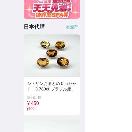
日本代購
看全部
シトリンおまとめ５点セッ
ト 3.780ct ブラジル産
天然石 No.0804
目前出價
¥ 450
(
$99
)