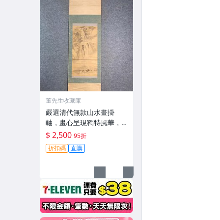
董先生收藏庫
嚴選清代無款山水畫掛
軸，畫心呈現獨特風華，
盡顯Classic古雅之美。天
$ 2,500
95折
頭地頭及裱邊雖有微小破
折扣碼
直購
損，畫心折痕與輕微磨
損，整體狀態如圖展示。
建議收藏家入手，