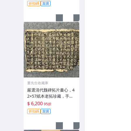
片 清代紙本 快遞到府品相
折扣碼
直購
實物件
董先生收藏庫
嚴選清代魏碑拓片畫心，4
2×57紙本老拓珍藏，手工
上色精細。老化破損古雅
$ 6,200
95折
風情。 魏碑拓片 法帖 拓摹
折扣碼
直購