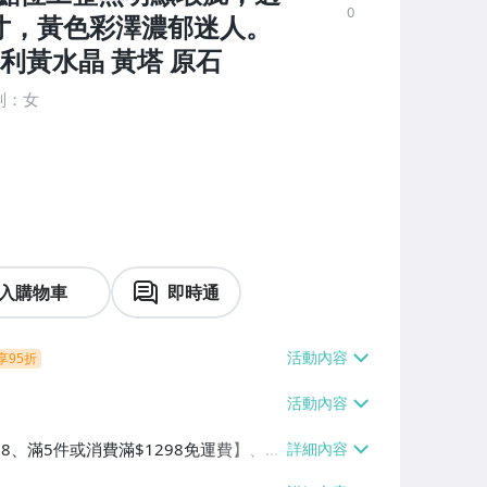
0
寸，黃色彩澤濃郁迷人。
利黃水晶 黃塔 原石
別：女
入購物車
即時通
享95折
38、滿5件或消費滿$1298免運費】、7-
、萊爾富取貨付款【單件運費$60、滿5件