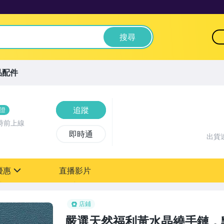
搜尋
品配件
追蹤
證
時前上線
即時通
出貨
優惠
直播影片
sign
店鋪
嚴選天然福利黃水晶繞手鏈，