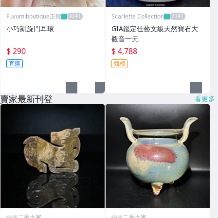
Fuyumiboutique正韓
Scarlette Collection
小巧凱旋門耳環
GIA鑑定仕藝文級天然寶石大
觀音一元
$ 290
$ 4,788
直購
競標
賣家最新刊登
看更多
中古二手之家
中古二手之家