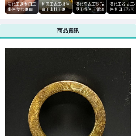
清代玉佩 和田玉
和田玉古玉掛件
漢代高古玉獸 瑞
漢代玉器 古玉
掛件 雙歡佩 白
白玉山料玉佩
獸玉擺件 玉質溫
件 和田玉獸形
玉雙獾 圓雕透雕
66g 包漿 6.6cm
潤 自然沁色 包
自然沁色 包漿
包漿
漿自然 雕工老道
光 無裂 雕工老
道
商品資訊