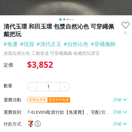
清代玉環 和田玉環 包漿自然沁色 可穿繩佩
0
戴把玩
#
免運
#
現貨
#
清代古玉
#
自然沁色
#
穿繩佩飾
表面自然沁色 工藝老道 可穿繩佩戴 收藏把玩皆宜
$3,852
定價
數量
運費活動
運費抵用券
驚喜$99免運
運費規則
7-ELEVEN取貨付款【免運費】、宅配/貨運
【免運費】
付款方式