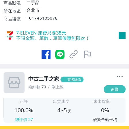
二手品
商品狀況
台北市
所在地區
101746105078
商品編號
7-ELEVEN 運費只要
38
元
不限金額、筆數，筆筆優惠無限次！
中古二手之家
實名驗證
粉絲數
70
剛上線
追蹤
4
正評
出貨速度
未出貨率
100.0%
4~5
0%
天
總評價
57
優於全站平均