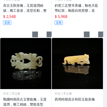
高古玉獸形佩，玉質溫潤細
鈞窯三足雙耳香爐，釉色天藍
膩，雕工老道，造型生動，整
帶紅斑，釉面自然窯變，造
$ 2,548
$ 5,968
直購
直購
中古二手之家
中古二手之家
戰國時期高古玉雙龍佩，玉質
西周時期高古和田玉龍形佩
溫潤，雕工精細，雙龍造型