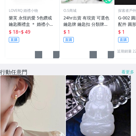
LOVERQ 婚禮小物
O.S商城
探索者戶
樂芙 永恆的愛 5色鑽戒
24hr出貨 有現貨 可選色
G-002 圓
鑰匙圈禮盒 ＊ 婚禮小物
鑰匙牌 鑰匙扣 分類牌鎖
配件 圓
二次進場 工商禮贈品 戒
匙 分類牌 塑膠鑰匙牌 鑰
鑰匙圈 
$ 18
~
$ 49
$ 1
$ 1
指鑰匙圈 鑽石鑰匙扣 大
匙扣 號碼牌 分類牌 標記
單個鑰匙
直購
直購
直購
鑽戒 送客禮 活動贈品
鑰匙吊牌 掛牌
近期銷量 2
行動任意門
看更多