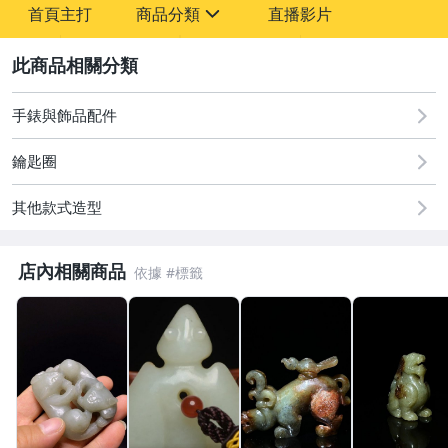
首頁主打
商品分類
直播影片
sign
2
古董、藝術與礦石
居家、家具與園藝
手錶與飾品配件
偶像、球員卡與郵幣
鑰匙圈
女裝與服飾配件
其他款式造型
手錶與飾品配件
店內相關商品