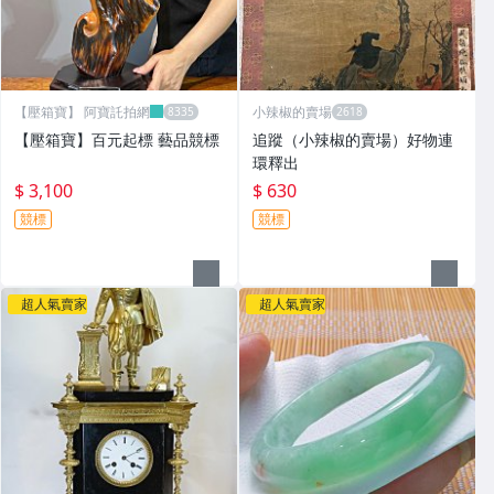
【壓箱寶】 阿寶託拍網
小辣椒的賣場
【壓箱寶】百元起標 藝品競標
追蹤（小辣椒的賣場）好物連
環釋出
$ 3,100
$ 630
競標
競標
超人氣賣家
超人氣賣家