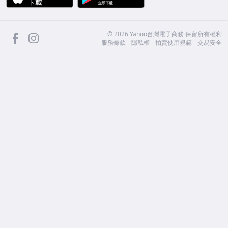
facebook
Instagram
©
2026
Yahoo台灣電子商務 保留所有權利
服務條款
隱私權
拍賣使用規範
交易安全