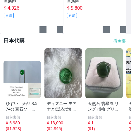
董擺飾
董擺飾
$ 4,926
$ 5,800
直購
直購
日本代購
看全部
ひすい 天然 3.5
ディズニー モア
天然石 翡翠風 リ
74ct 宝石ソーテ
ナと伝説の海 テ
ング 指輪 グリー
ィング付き 11.7
フィティの心 新
ン系 ヴィンテー
目前出價
目前出價
目前出價
㎜×8.8㎜×3.8㎜
品 未開封
ジアクセサリー
¥ 6,980
¥ 13,000
¥ 1
¥
ルース（ 裸石 ）
(
$1,528
)
(
$2,845
)
(
$1
)
(