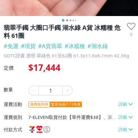
翡翠手鐲 大圈口手鐲 湖水綠 A貨 冰糯種 危
0
料 61圈
#
免運
#
現貨
#
A貨翡翠
#
冰糯種
#
湖水綠
GDTC證書 透明 翠綠色 61至62圈 61.3x11.6x6.1mm 42.36g
$17,444
定價
數量
運費活動
運費抵用券
驚喜加碼7-11免運
運費規則
7-ELEVEN取貨付款【單件運費$38】、萊爾
富取貨付款【單件運費$60】、宅配/貨運
付款方式
【免運費】