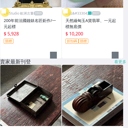
ZH Studio 歐洲古董
昕品&#33304;
200年前法國鐘錶名匠鉅作/一
天然緬甸玉A貨翡翠、一元起
元起標
標無底價
$ 5,928
$ 10,200
競標
折扣碼
競標
賣家最新刊登
看更多