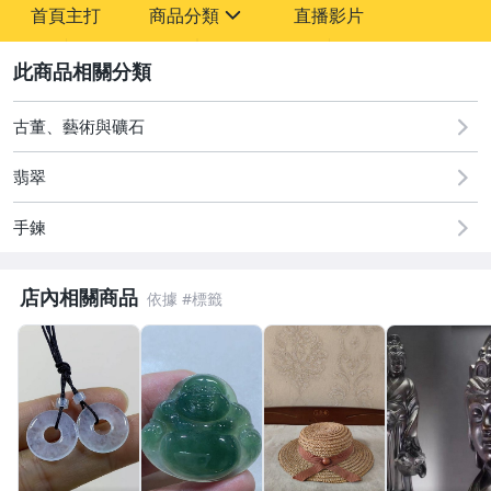
首頁主打
商品分類
直播影片
sign
2
圖書/影音/文具
古董、藝術與礦石
古董、藝術與礦石
翡翠
手機、配件與通訊
手鍊
居家、家具與園藝
店內相關商品
玩具、模型與公仔
男性精品與服飾
偶像、球員卡與郵幣
女裝與服飾配件
手錶與飾品配件