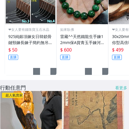
❤女人要有錢珠寶玉石水晶
如來臥佛
❤女人要
925純銀項鍊女日韓鎖骨
雷藏^^天然鐵龍生手鍊1
30x20
鏈頸鍊長鍊子簡約無吊墜
2mm保A貨青玉手鍊河
你型高倍
男士銀項鍊配鏈百搭45c
南玉手鍊乾青手鍊/品質
個LED燈
$ 50
$ 600
$ 499
m
保證卡/可開光
玉石瓷器
直購
直購
直購
鏡片
行動任意門
看更多
超人氣賣家