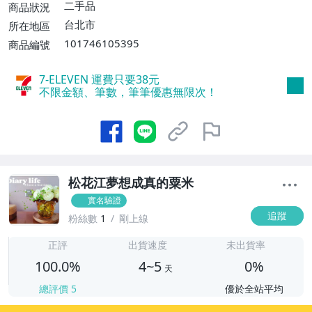
二手品
商品狀況
台北市
所在地區
101746105395
商品編號
7-ELEVEN 運費只要
38
元
不限金額、筆數，筆筆優惠無限次！
松花江夢想成真的粟米
實名驗證
追蹤
粉絲數
1
剛上線
4
正評
出貨速度
未出貨率
100.0%
4~5
0%
天
總評價
5
優於全站平均