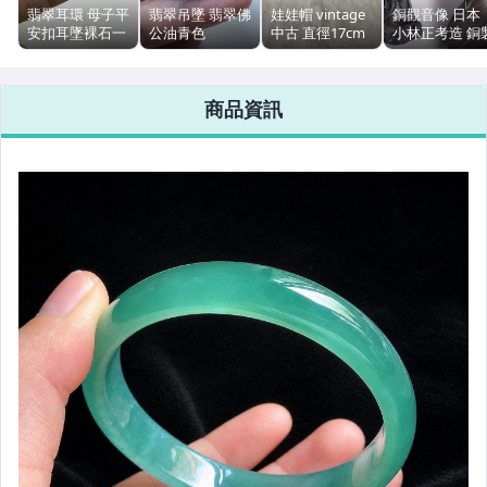
翡翠耳環 母子平
翡翠吊墜 翡翠佛
娃娃帽 vintage
銅觀音像 日本
女包精品與女鞋
安扣耳墜裸石一
公油青色
中古 直徑17cm
小林正考造 銅
對附檢測書
35.4x39x6.1mm
內徑8.5cm 微瑕
提籃觀音 高
附檢測證書
52.5cm 重7548
相機、攝影與周邊
商品資訊
運動、戶外與休閒