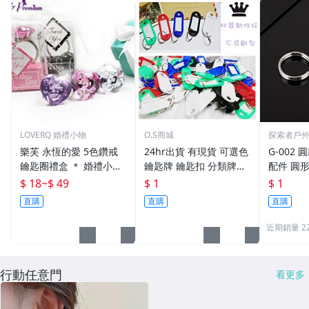
LOVERQ 婚禮小物
O.S商城
探索者戶
樂芙 永恆的愛 5色鑽戒
24hr出貨 有現貨 可選色
G-002 圓
鑰匙圈禮盒 ＊ 婚禮小物
鑰匙牌 鑰匙扣 分類牌鎖
配件 圓
二次進場 工商禮贈品 戒
匙 分類牌 塑膠鑰匙牌 鑰
鑰匙圈 
$ 18
~
$ 49
$ 1
$ 1
指鑰匙圈 鑽石鑰匙扣 大
匙扣 號碼牌 分類牌 標記
單個鑰匙
直購
直購
直購
鑽戒 送客禮 活動贈品
鑰匙吊牌 掛牌
近期銷量 2
行動任意門
看更多