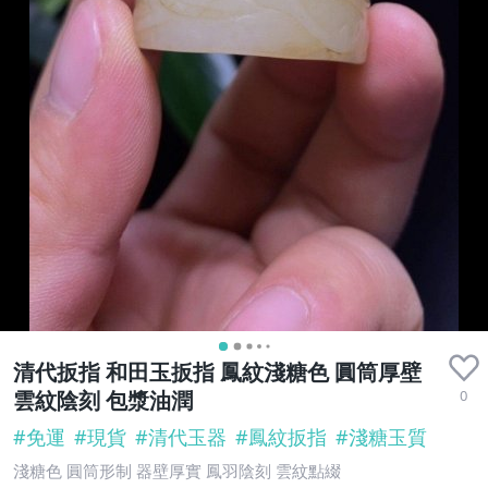
清代扳指 和田玉扳指 鳳紋淺糖色 圓筒厚壁
0
雲紋陰刻 包漿油潤
#
免運
#
現貨
#
清代玉器
#
鳳紋扳指
#
淺糖玉質
淺糖色 圓筒形制 器壁厚實 鳳羽陰刻 雲紋點綴