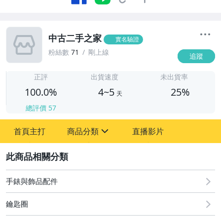
中古二手之家
實名驗證
粉絲數
71
剛上線
追蹤
4
正評
出貨速度
未出貨率
100.0%
4~5
25%
天
總評價
57
首頁主打
商品分類
直播影片
sign
2
古董、藝術與礦石
居家、家具與園藝
手錶與飾品配件
偶像、球員卡與郵幣
鑰匙圈
女裝與服飾配件