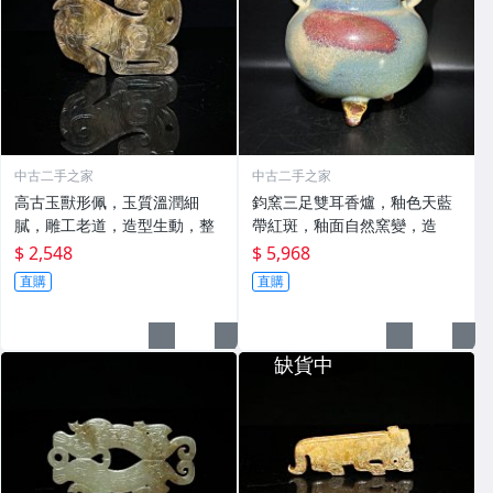
中古二手之家
中古二手之家
高古玉獸形佩，玉質溫潤細
鈞窯三足雙耳香爐，釉色天藍
膩，雕工老道，造型生動，整
帶紅斑，釉面自然窯變，造
$ 2,548
$ 5,968
直購
直購