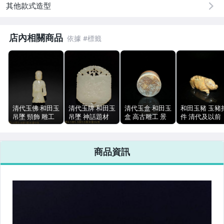
其他款式造型
手錶與飾品配件
店內相關商品
清代玉佛 和田玉
清代玉牌 和田玉
清代玉盒 和田玉
和田玉豬 玉豬
吊墜 頸飾 雕工
吊墜 神話題材
盒 高古雕工 景
件 清代及以前
精細 包漿渾厚
頸飾 包漿渾厚
像清晰 5.42cm
10.85cm 311.1
工痕清晰 可佩戴
痕跡清晰 可佩戴
148.1g
商品資訊