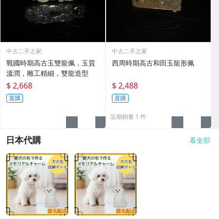
中古二手之家
中古二手之家
戰國時期高古玉雙龍佩，玉質
西周時期高古和田玉龍形佩
溫潤，雕工精細，雙龍造型
$ 2,668
$ 2,488
直購
直購
近期銷量 1 件
日本代購
看全部