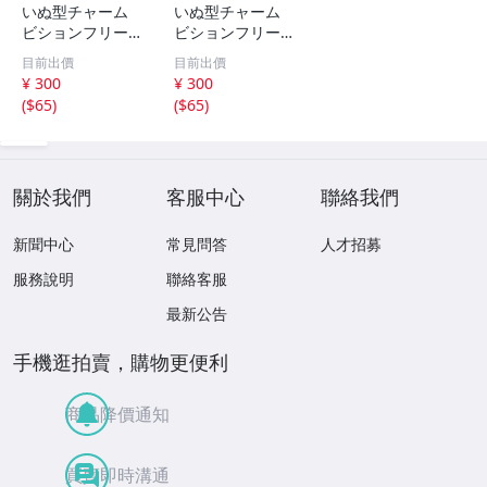
いぬ型チャーム
いぬ型チャーム
ビションフリーゼ
ビションフリーゼ
アクセサリー キ
アクセサリー キ
目前出價
目前出價
ーホルダー ペア
ーホルダー ペア
¥ 300
¥ 300
思い出
思い出
(
$65
)
(
$65
)
關於我們
客服中心
聯絡我們
新聞中心
常見問答
人才招募
服務說明
聯絡客服
最新公告
手機逛拍賣，購物更便利
商品降價通知
買賣即時溝通