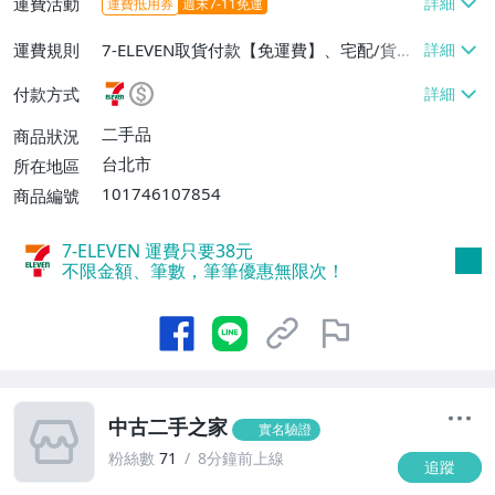
運費活動
運費抵用券
週末7-11免運
運費規則
7-ELEVEN取貨付款【免運費】、宅配/貨運
【免運費】
付款方式
二手品
商品狀況
台北市
所在地區
101746107854
商品編號
7-ELEVEN 運費只要
38
元
不限金額、筆數，筆筆優惠無限次！
中古二手之家
實名驗證
粉絲數
71
8分鐘前上線
追蹤
4