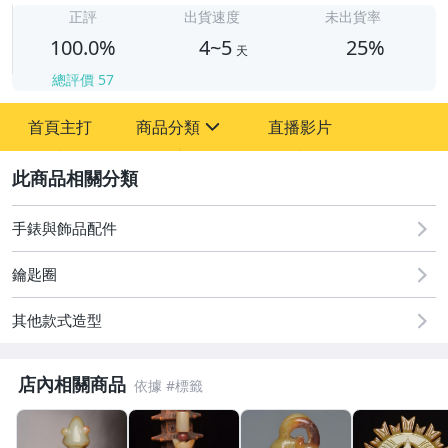
正評
出貨速度
未出貨率
100.0%
4~5
25%
天
總評價
57
首頁主打
商品分類
直播影片
sign
2
古董、藝術與礦石
居家、家具與園藝
手錶與飾品配件
偶像、球員卡與郵幣
鑰匙圈
女裝與服飾配件
其他款式造型
手錶與飾品配件
店內相關商品