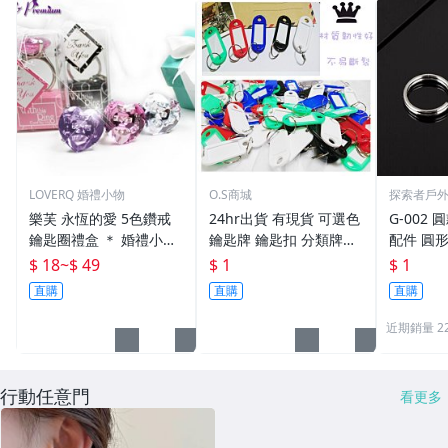
LOVERQ 婚禮小物
O.S商城
探索者戶
樂芙 永恆的愛 5色鑽戒
24hr出貨 有現貨 可選色
G-002 圓
鑰匙圈禮盒 ＊ 婚禮小物
鑰匙牌 鑰匙扣 分類牌鎖
配件 圓
二次進場 工商禮贈品 戒
匙 分類牌 塑膠鑰匙牌 鑰
鑰匙圈 
$ 18
~
$ 49
$ 1
$ 1
指鑰匙圈 鑽石鑰匙扣 大
匙扣 號碼牌 分類牌 標記
單個鑰匙
直購
直購
直購
鑽戒 送客禮 活動贈品
鑰匙吊牌 掛牌
近期銷量 2
行動任意門
看更多