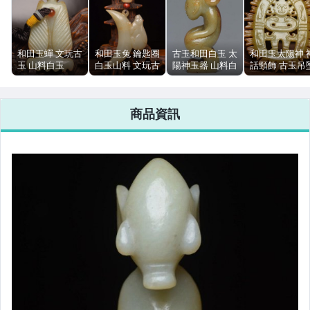
和田玉蟬 文玩古
和田玉兔 鑰匙圈
古玉和田白玉 太
和田玉太陽神 
玉 山料白玉
白玉山料 文玩古
陽神玉器 山料白
話頸飾 古玉吊
126g 9.9cm 皮
玉 6.8cm 56g
玉 玉雕擺飾
山料白玉 文玩
殼包漿
7cm 53g
器 8.3cm 78g
商品資訊