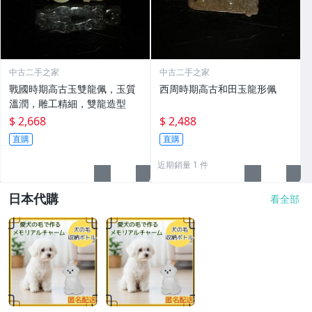
中古二手之家
中古二手之家
戰國時期高古玉雙龍佩，玉質
西周時期高古和田玉龍形佩
溫潤，雕工精細，雙龍造型
$ 2,668
$ 2,488
直購
直購
近期銷量 1 件
日本代購
看全部