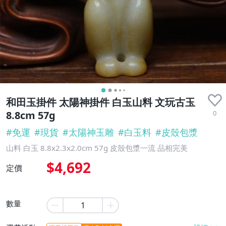
和田玉掛件 太陽神掛件 白玉山料 文玩古玉
0
8.8cm 57g
#
免運
#
現貨
#
太陽神玉雕
#
白玉料
#
皮殼包漿
山料 白玉 8.8x2.3x2.0cm 57g 皮殼包漿一流 品相完美
$4,692
定價
數量