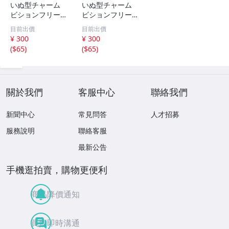
いぬ型チャーム
いぬ型チャーム
ビションフリーゼ
ビションフリーゼ
アクセサリー キ
アクセサリー キ
目前出價
目前出價
ーホルダー ペア
ーホルダー ペア
¥ 300
¥ 300
思い出
思い出
(
$65
)
(
$65
)
關於我們
客服中心
聯絡我們
新聞中心
常見問答
人才招募
服務說明
聯絡客服
最新公告
手機逛拍賣，購物更便利
商品降價通知
買賣即時溝通