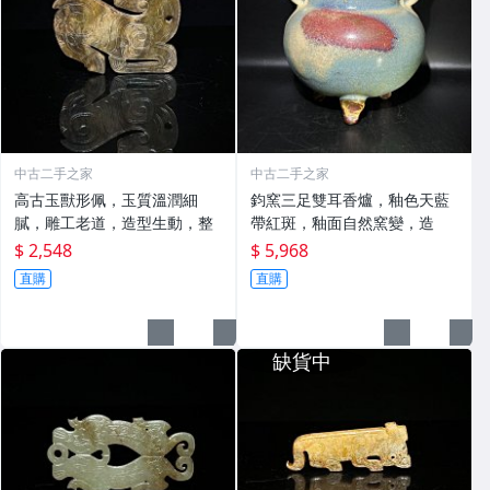
中古二手之家
中古二手之家
高古玉獸形佩，玉質溫潤細
鈞窯三足雙耳香爐，釉色天藍
膩，雕工老道，造型生動，整
帶紅斑，釉面自然窯變，造
$ 2,548
$ 5,968
直購
直購