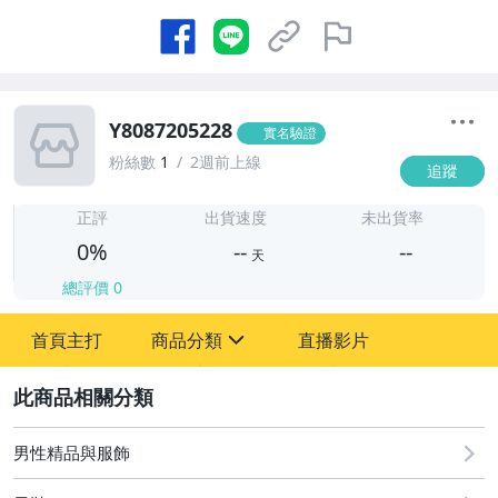
Y8087205228
實名驗證
粉絲數
1
2週前上線
追蹤
-
-
正評
出貨速度
未出貨率
0%
--
--
天
總評價
0
-
首頁主打
商品分類
直播影片
-
sign
嬰幼兒與孕婦
2
古董、藝術與礦石
男性精品與服飾
汽機車精品百貨