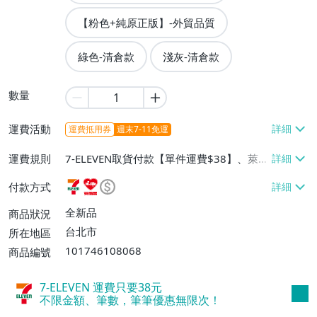
【粉色+純原正版】-外貿品質
綠色-清倉款
淺灰-清倉款
數量
運費活動
運費抵用券
週末7-11免運
運費規則
7-ELEVEN取貨付款【單件運費$38】、萊爾
富取貨付款【單件運費$60】、宅配/貨運
付款方式
【單件運費$60】
全新品
商品狀況
台北市
所在地區
101746108068
商品編號
7-ELEVEN 運費只要
38
元
不限金額、筆數，筆筆優惠無限次！