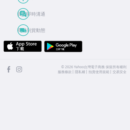
買賣即時溝通
商品到貨動態
APP Store
Google Play
facebook
Instagram
©
2026
Yahoo台灣電子商務 保留所有權利
服務條款
隱私權
拍賣使用規範
交易安全