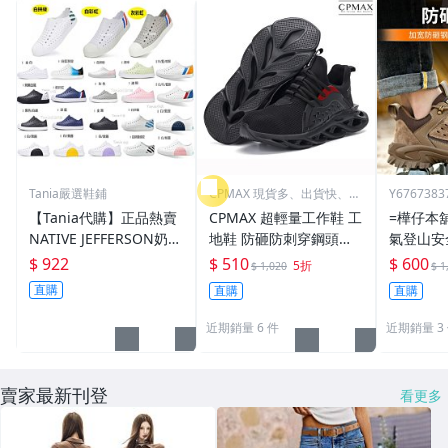
Tania嚴選鞋鋪
CPMAX 現貨多、出貨快、最
Y6767383
超值
【Tania代購】正品熱賣
CPMAX 超輕量工作鞋 工
=樺仔本
NATIVE JEFFERSON奶油
地鞋 防砸防刺穿鋼頭鞋
氣登山安
頭涼鞋沙灘洞洞鞋 情侶
防砸 防刺穿 輕便 防臭
保鞋 工作
$ 922
$ 510
$ 600
5折
$ 1,020
$ 1
鞋 限時特惠 M3~M10
輕軟舒適透氣 【S95】
防刺穿 
直購
直購
直購
勞工鞋
近期銷量 6 件
近期銷量 3
賣家最新刊登
看更多