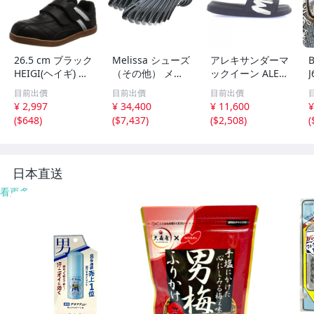
26.5 cm ブラック
Melissa シューズ
アレキサンダーマ
B
HEIGI(ヘイギ) メ
（その他） メン
ックイーン ALEX
ンズ セーフティ
ズ メリッサ 中
ANDER McQUEE
目前出價
目前出價
目前出價
ーシューズ マジ
古 古着
N 682490 サンダ
¥ 2,997
¥ 34,400
¥ 11,600
¥
ック 先芯入り ス
ル
(
$648
)
(
$7,437
)
(
$2,508
)
(
ニーカー 作業靴
HG-151
日本直送
看更多