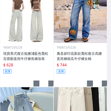
Y8087205228
Y8087205228
現貨美式復古低腰淺藍色寬松
萬圣節印花新款寬松復古高腰
百搭顯直筒牛仔褲長褲加長
直筒褲南瓜牛仔褲女棉
$ 628
$ 744
直購
直購