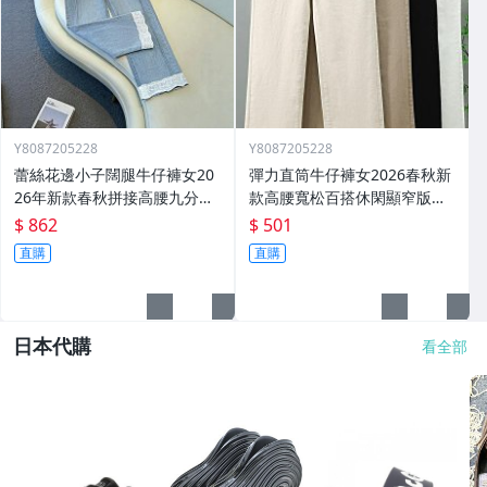
Y8087205228
Y8087205228
蕾絲花邊小子闊腿牛仔褲女20
彈力直筒牛仔褲女2026春秋新
26年新款春秋拼接高腰九分直
款高腰寬松百搭休閑顯窄版闊
筒褲子
腿褲子
$ 862
$ 501
直購
直購
日本代購
看全部