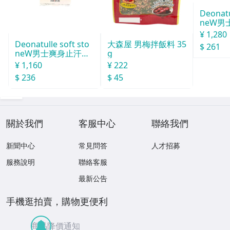
Deonatu
neW男
汗石 中世
¥ 1,280
Deonatulle soft sto
大森屋 男梅拌飯料 35
$ 261
neW男士爽身止汗石
g
消臭石２０ｇ
¥ 1,160
¥ 222
$ 236
$ 45
關於我們
客服中心
聯絡我們
新聞中心
常見問答
人才招募
服務說明
聯絡客服
最新公告
手機逛拍賣，購物更便利
商品降價通知