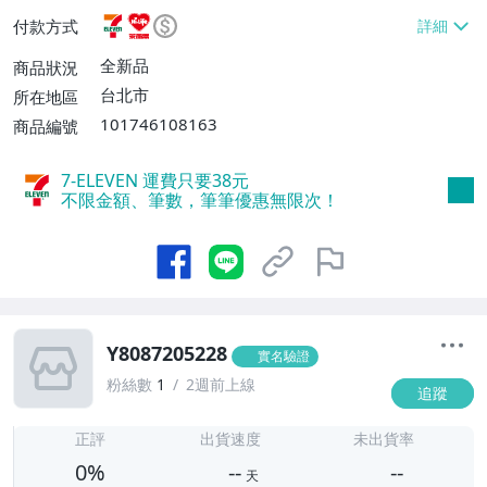
富取貨付款【單件運費$60】、宅配/貨運
付款方式
【單件運費$60】
全新品
商品狀況
台北市
所在地區
101746108163
商品編號
7-ELEVEN 運費只要
38
元
不限金額、筆數，筆筆優惠無限次！
Y8087205228
實名驗證
粉絲數
1
2週前上線
追蹤
-
-
正評
出貨速度
未出貨率
0%
--
--
天