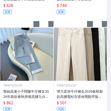
$ 628
$ 744
直購
直購
Y8087205228
Y8087205228
蕾絲花邊小子闊腿牛仔褲女20
彈力直筒牛仔褲女2026春秋新
26年新款春秋拼接高腰九分直
款高腰寬松百搭休閑顯窄版闊
筒褲子
腿褲子
$ 862
$ 501
直購
直購