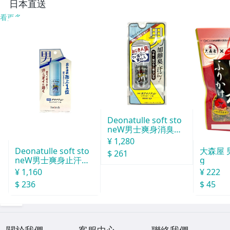
日本直送
看更多
Deonatulle soft sto
neW男士爽身消臭止
汗石 中世紀 20g
¥ 1,280
Deonatulle soft sto
大森屋 
$ 261
neW男士爽身止汗石
g
消臭石２０ｇ
¥ 1,160
¥ 222
$ 236
$ 45
關於我們
客服中心
聯絡我們