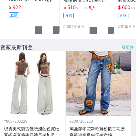
頭涼鞋沙灘洞洞鞋 情侶
防砸 防刺穿 輕便 防臭
保鞋 工作
$ 922
$ 510
$ 600
5折
$ 1,020
$ 1
鞋 限時特惠 M3~M10
輕軟舒適透氣 【S95】
防刺穿 
直購
直購
直購
勞工鞋
近期銷量 6 件
近期銷量 3
賣家最新刊登
看更多
Y8087205228
Y8087205228
現貨美式復古低腰淺藍色寬松
萬圣節印花新款寬松復古高腰
百搭顯直筒牛仔褲長褲加長
直筒褲南瓜牛仔褲女棉