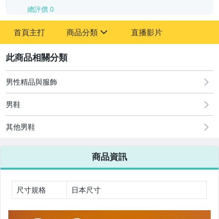
總評價
0
-
首頁主打
商品分類
直播影片
-
sign
嬰幼兒與孕婦
2
古董、藝術與礦石
男性精品與服飾
汽機車精品百貨
男鞋
居家、家具與園藝
其他男鞋
男性精品與服飾
商品資訊
女裝與服飾配件
手錶與飾品配件
尺寸規格
日本尺寸
運動、戶外與休閒