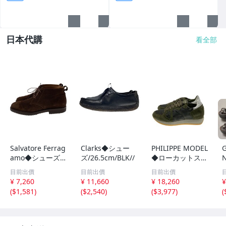
日本代購
看全部
Salvatore Ferrag
Clarks◆シュー
PHILIPPE MODEL
amo◆シューズ/
ズ/26.5cm/BLK//
◆ローカットスニ
-/BRW/スウェー
ーカー/-/KHK/M
目前出價
目前出價
目前出價
ド/12193//
NLUCF01//
¥ 7,260
¥ 11,660
¥ 18,260
¥
(
$1,581
)
(
$2,540
)
(
$3,977
)
(