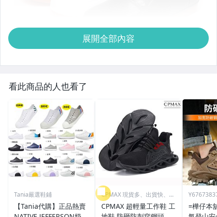
展開全部內容
看此商品的人也看了
Tania嚴選鞋鋪
CPMAX 現貨多、出貨快、最
Y6767383
超值
【Tania代購】正品熱賣
CPMAX 超輕量工作鞋 工
=樺仔本
NATIVE JEFFERSON奶油
地鞋 防砸防刺穿鋼頭鞋
氣登山安