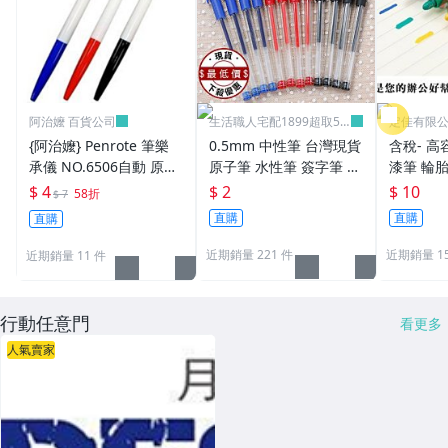
阿治嬤 百貨公司
生活職人宅配1899超取59
定佳有限公司
9
{阿治嬤} Penrote 筆樂
0.5mm 中性筆 台灣現貨
含稅- 高
承儀 NO.6506自動 原子
原子筆 水性筆 簽字筆 原
漆筆 輪胎
筆 贈品筆 廣告筆 0.5m
珠筆 鋼珠筆 批發 文具
補漆 12
$ 4
$ 2
$ 10
58折
$ 7
m
學生 辦公用品 生活職人
直購
直購
直購
【B072】
近期銷量 221 件
近期銷量 15
近期銷量 11 件
行動任意門
看更多
人氣賣家