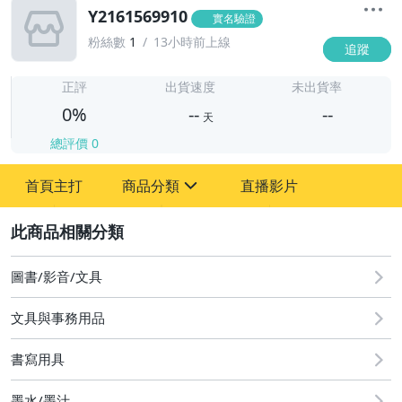
Y2161569910
實名驗證
粉絲數
1
13小時前上線
追蹤
-
-
正評
出貨速度
未出貨率
0%
--
--
天
總評價
0
-
首頁主打
商品分類
直播影片
-
sign
2
圖書/影音/文具
圖書/影音/文具
文具與事務用品
古董、藝術與礦石
書寫用具
手機、配件與通訊
墨水/墨汁
美容保養與彩妝