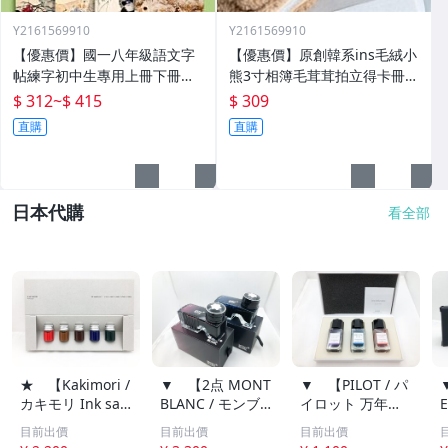
Y2161569910
Y2161569910
【優惠價】國一八年級語文字
【優惠價】原創韓系ins毛絨小
帖練字初中生專用上冊下冊同
熊3寸相簿毛茸茸拍立得卡冊專
步人教版練字帖九年級衡水體
輯小卡追星收納冊
$ 312
~
$ 415
$ 309
鋼筆正楷楷體初一每日一練中
直購
直購
學生中文臨摹硬筆書
日本代購
看全部
★ 【Kakimori /
▼ 【2点 MONT
▼ 【PILOT / パ
カキモリ Ink sa
BLANC / モンブ
イロット 万年筆
mpler set I サン
ラン 万年筆 ボト
インキ iroshizuk
目前出價
目前出價
目前出價
プルセット 5色
ルインク 60ml ミ
u 色彩雫 mini 3