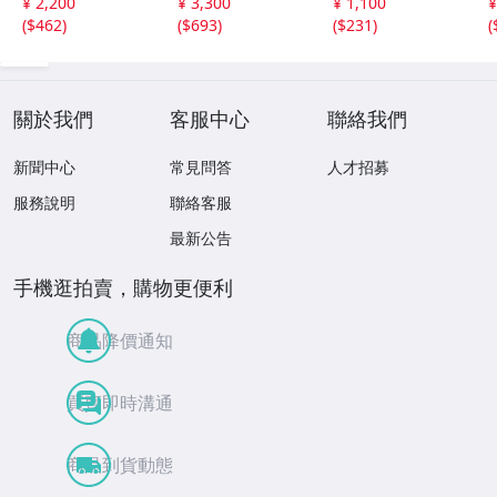
¥ 2,200
¥ 3,300
¥ 1,100
¥
ボトルインク】0
ッドナイトブル
色セット ボトル
(
$462
)
(
$693
)
(
$231
)
(
01-02607
ー・バーガンディ
インク】001-026
…】001-02607
07
關於我們
客服中心
聯絡我們
新聞中心
常見問答
人才招募
服務說明
聯絡客服
最新公告
手機逛拍賣，購物更便利
商品降價通知
買賣即時溝通
商品到貨動態