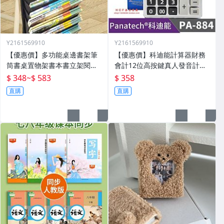
Y2161569910
Y2161569910
【優惠價】多功能桌邊書架筆
【優惠價】科迪能計算器財務
筒書桌置物架書本書立架閱讀
會計12位高按鍵真人發音計算
架桌面神器整理
機財務會計用PA-884
$ 348
~
$ 583
$ 358
直購
直購