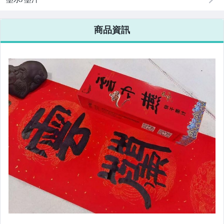
電腦、平板與周邊
商品資訊
相機、攝影與周邊
運動、戶外與休閒
電玩遊戲與主機
嬰幼兒與孕婦
汽機車精品百貨
居家、家具與園藝
玩具、模型與公仔
男性精品與服飾
偶像、球員卡與郵幣