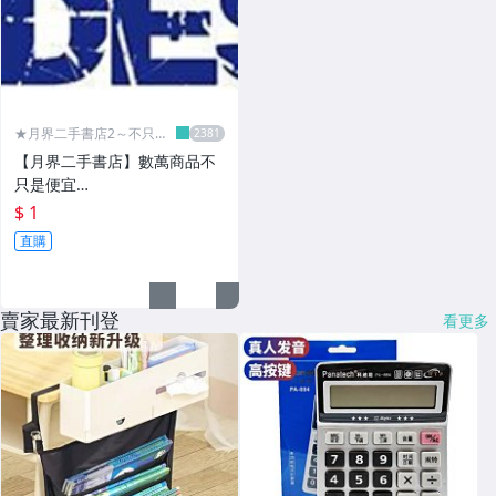
★月界二手書店2～不只是
便宜...★
【月界二手書店】數萬商品不
只是便宜…
$ 1
直購
賣家最新刊登
看更多