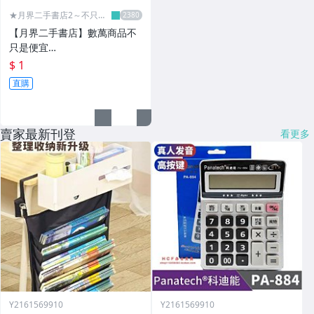
★月界二手書店2～不只是
便宜...★
【月界二手書店】數萬商品不
只是便宜…
$ 1
直購
賣家最新刊登
看更多
Y2161569910
Y2161569910