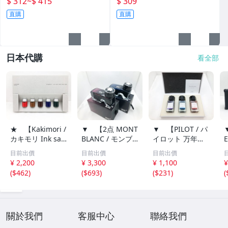
$ 312
~
$ 415
$ 309
鋼筆正楷楷體初一每日一練中
直購
直購
學生中文臨摹硬筆書
日本代購
看全部
★ 【Kakimori /
▼ 【2点 MONT
▼ 【PILOT / パ
カキモリ Ink sa
BLANC / モンブ
イロット 万年筆
mpler set I サン
ラン 万年筆 ボト
インキ iroshizuk
目前出價
目前出價
目前出價
プルセット 5色
ルインク 60ml ミ
u 色彩雫 mini 3
¥ 2,200
¥ 3,300
¥ 1,100
¥
ボトルインク】0
ッドナイトブル
色セット ボトル
(
$462
)
(
$693
)
(
$231
)
(
01-02607
ー・バーガンディ
インク】001-026
…】001-02607
07
關於我們
客服中心
聯絡我們