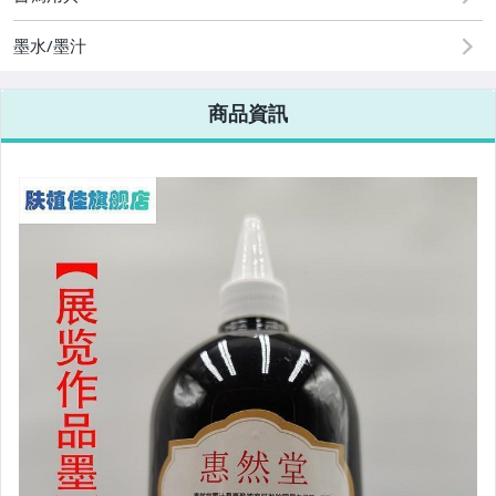
手機、配件與通訊
墨水/墨汁
美容保養與彩妝
電腦、平板與周邊
商品資訊
相機、攝影與周邊
運動、戶外與休閒
電玩遊戲與主機
嬰幼兒與孕婦
汽機車精品百貨
居家、家具與園藝
玩具、模型與公仔
男性精品與服飾