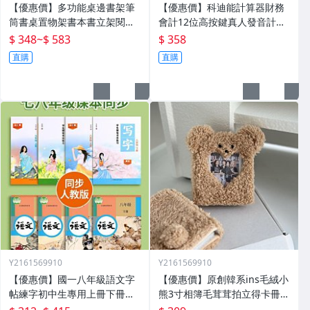
【優惠價】多功能桌邊書架筆
【優惠價】科迪能計算器財務
筒書桌置物架書本書立架閱讀
會計12位高按鍵真人發音計算
架桌面神器整理
機財務會計用PA-884
$ 348
~
$ 583
$ 358
直購
直購
Y2161569910
Y2161569910
【優惠價】國一八年級語文字
【優惠價】原創韓系ins毛絨小
帖練字初中生專用上冊下冊同
熊3寸相簿毛茸茸拍立得卡冊專
步人教版練字帖九年級衡水體
輯小卡追星收納冊