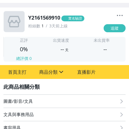
Y2161569910
實名驗證
粉絲數
1
3天前上線
追蹤
-
-
正評
出貨速度
未出貨率
0%
--
--
天
總評價
0
-
首頁主打
商品分類
直播影片
-
sign
2
圖書/影音/文具
圖書/影音/文具
文具與事務用品
古董、藝術與礦石
書寫用具