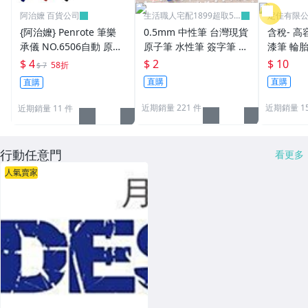
阿治嬤 百貨公司
生活職人宅配1899超取59
定佳有限公司
9
{阿治嬤} Penrote 筆樂
0.5mm 中性筆 台灣現貨
含稅- 高
承儀 NO.6506自動 原子
原子筆 水性筆 簽字筆 原
漆筆 輪胎
筆 贈品筆 廣告筆 0.5m
珠筆 鋼珠筆 批發 文具
補漆 12
$ 4
$ 2
$ 10
58折
$ 7
m
學生 辦公用品 生活職人
直購
直購
直購
【B072】
近期銷量 221 件
近期銷量 15
近期銷量 11 件
行動任意門
看更多
人氣賣家