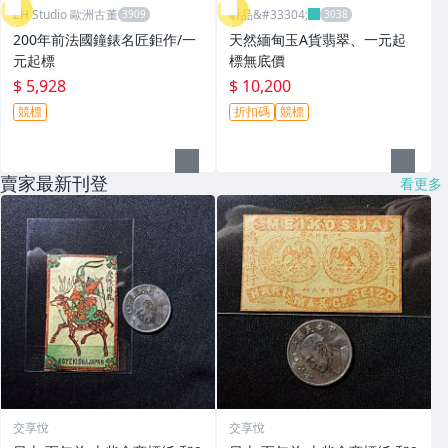
ZH Studio 歐洲古董
昕品&#33304;
200年前法國鐘錶名匠鉅作/一
天然緬甸玉A貨翡翠、一元起
元起標
標無底價
$ 5,928
$ 10,200
競標
折扣碼
競標
賣家最新刊登
看更多
交享悅
交享悅