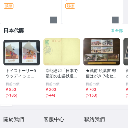
競標
競標
日本代購
看全部
トイストーリー5
◎記念印「日本で
★戦前 絵葉書 郵
ウッディ ジェシ
最初の山岳鉄道
便はがき 7枚セッ
ー ２枚セット キ
別子1号 新居
ト 平和記念東京
目前出價
目前出價
目前出價
ャラクターカード
浜
博覧會 博覧会 建
¥ 850
¥ 200
¥ 700
¥
入場特典 特典
物 人々 他 絵ハガ
(
$185
)
(
$44
)
(
$153
)
(
キ スタンプ ビン
テージ アンティ
ーク ポストカー
ド★
關於我們
客服中心
聯絡我們