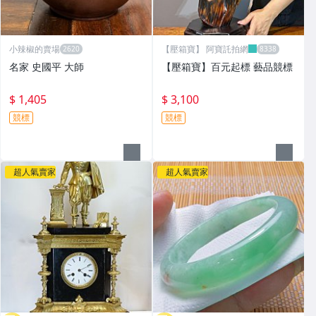
小辣椒的賣場
【壓箱寶】 阿寶託拍網
名家 史國平 大師
【壓箱寶】百元起標 藝品競標
$ 1,405
$ 3,100
競標
競標
超人氣賣家
超人氣賣家