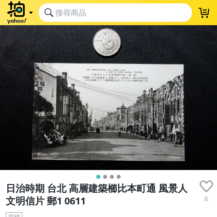
日治時期 台北 高層建築櫛比本町通 風景人
6
文明信片 郵1 0611
競標