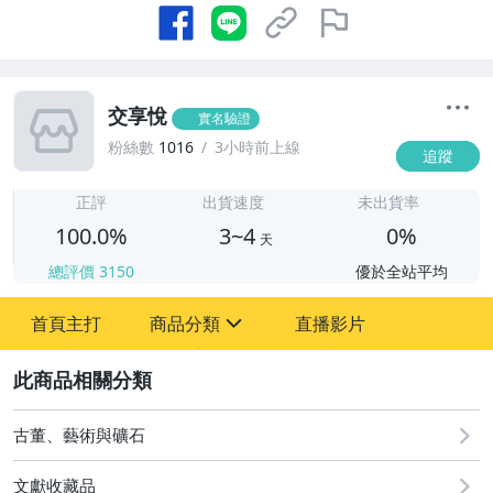
交享悅
實名驗證
粉絲數
1016
3小時前上線
追蹤
3
正評
出貨速度
未出貨率
100.0%
3~4
0%
天
總評價
3150
優於全站平均
首頁主打
商品分類
直播影片
sign
2
圖書/影音/文具
古董、藝術與礦石
古董、藝術與礦石
偶像、球員卡與郵幣
文獻收藏品