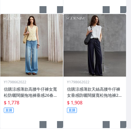
Y1798662022
Y1798662022
信購涼感薄款高腰牛仔褲女寬
信購涼感薄款天絲高腰牛仔褲
松防曬闊腿拖地褲垂感26春夏
女垂感防曬闊腿寬松拖地褲26
松弛感
夏新款
$ 1,778
$ 1,908
直購
直購