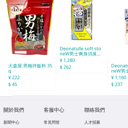
Deonatulle soft sto
neW男士爽身消臭止
汗石 中世紀 20g
¥ 1,280
Deonatu
大森屋 男梅拌飯料 35
$ 262
neW男
g
消臭石
¥ 1,160
¥ 222
$ 237
$ 45
關於我們
客服中心
聯絡我們
新聞中心
常見問答
人才招募