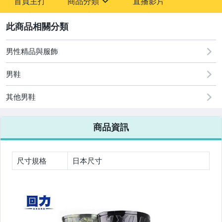
首頁主打
商品分類
直播影片
-
sign
嬰幼兒與孕婦
2
古董、藝術與礦石
男性精品與服飾
汽機車精品百貨
男鞋
居家、家具與園藝
其他男鞋
男性精品與服飾
商品資訊
女裝與服飾配件
手錶與飾品配件
尺寸規格
日本尺寸
運動、戶外與休閒