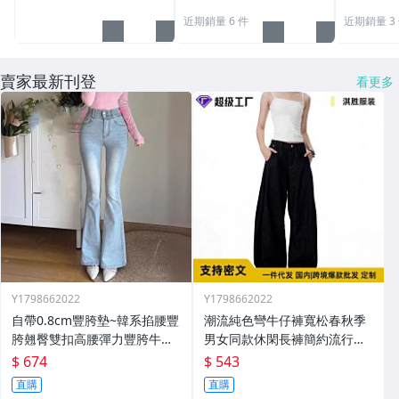
近期銷量 6 件
近期銷量 3
賣家最新刊登
看更多
Y1798662022
Y1798662022
自帶0.8cm豐胯墊~韓系掐腰豐
潮流純色彎牛仔褲寬松春秋季
胯翹臀雙扣高腰彈力豐胯牛仔
男女同款休閑長褲簡約流行時
褲潮
尚氣質
$ 674
$ 543
直購
直購