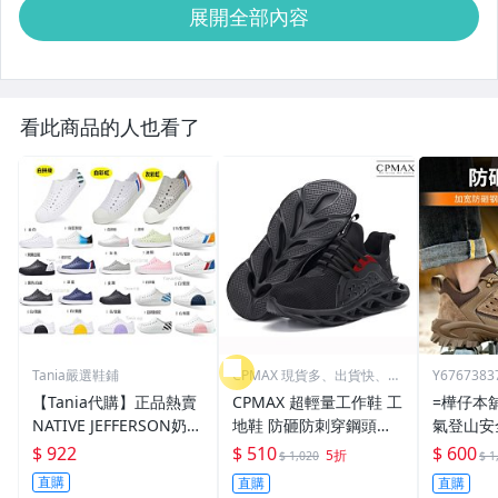
展開全部內容
看此商品的人也看了
Tania嚴選鞋鋪
CPMAX 現貨多、出貨快、最
Y6767383
超值
【Tania代購】正品熱賣
CPMAX 超輕量工作鞋 工
=樺仔本
NATIVE JEFFERSON奶油
地鞋 防砸防刺穿鋼頭鞋
氣登山安
頭涼鞋沙灘洞洞鞋 情侶
防砸 防刺穿 輕便 防臭
保鞋 工作
$ 922
$ 510
$ 600
5折
$ 1,020
$ 1
鞋 限時特惠 M3~M10
輕軟舒適透氣 【S95】
防刺穿 
直購
直購
直購
勞工鞋