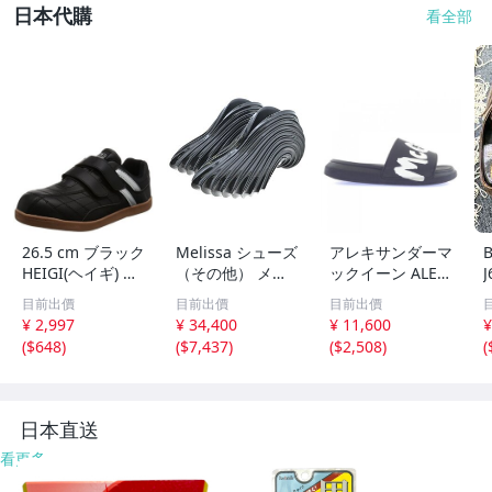
日本代購
看全部
26.5 cm ブラック
Melissa シューズ
アレキサンダーマ
B
HEIGI(ヘイギ) メ
（その他） メン
ックイーン ALEX
ンズ セーフティ
ズ メリッサ 中
ANDER McQUEE
目前出價
目前出價
目前出價
ーシューズ マジ
古 古着
N 682490 サンダ
¥ 2,997
¥ 34,400
¥ 11,600
¥
ック 先芯入り ス
ル
(
$648
)
(
$7,437
)
(
$2,508
)
(
ニーカー 作業靴
HG-151
日本直送
看更多