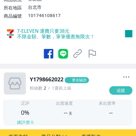
台北市
所在地區
101746108617
商品編號
7-ELEVEN 運費只要
38
元
不限金額、筆數，筆筆優惠無限次！
Y1798662022
實名驗證
粉絲數
2
1週前上線
追蹤
-
-
正評
出貨速度
未出貨率
0%
--
--
天
總評價
0
-