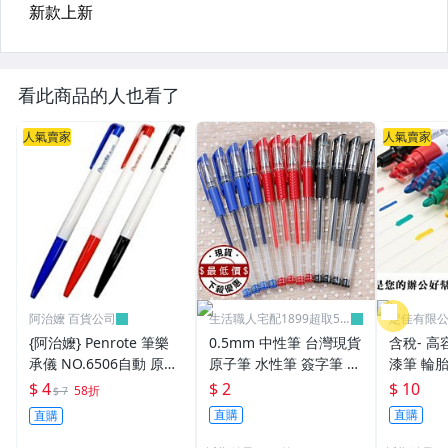
看此商品的人也看了
人氣賣家
人氣賣家
阿治嬤 百貨公司
生活職人宅配1899超取59
定佳有限公司
9
{阿治嬤} Penrote 筆樂
0.5mm 中性筆 台灣現貨
含稅- 高
承儀 NO.6506自動 原子
原子筆 水性筆 簽字筆 原
漆筆 輪胎
筆 贈品筆 廣告筆 0.5m
珠筆 鋼珠筆 批發 文具
補漆 12
$ 4
$ 2
$ 10
58折
$ 7
m
學生 辦公用品 生活職人
直購
直購
直購
【B072】