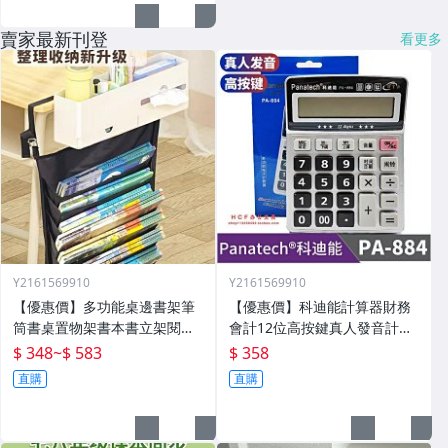
賣家最新刊登
看更多
Y2161569910
Y2161569910
【優惠價】多功能桌邊書架筆
【優惠價】科迪能計算器財務
筒書桌置物架書本書立架閱讀
會計12位高按鍵真人發音計算
架桌面神器整理
機財務會計用PA-884
$ 348
~
$ 583
$ 358
直購
直購