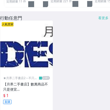
近期銷量 221 件
近期銷量 15
近期銷量 11 件
行動任意門
看更多
人氣賣家
★月界二手書店2～不只是
便宜...★
【月界二手書店】數萬商品不
只是便宜…
$ 1
直購