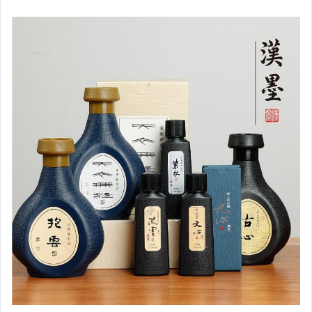
運動、戶外與休閒
電玩遊戲與主機
嬰幼兒與孕婦
汽機車精品百貨
居家、家具與園藝
玩具、模型與公仔
男性精品與服飾
偶像、球員卡與郵幣
女裝與服飾配件
手錶與飾品配件
女包精品與女鞋