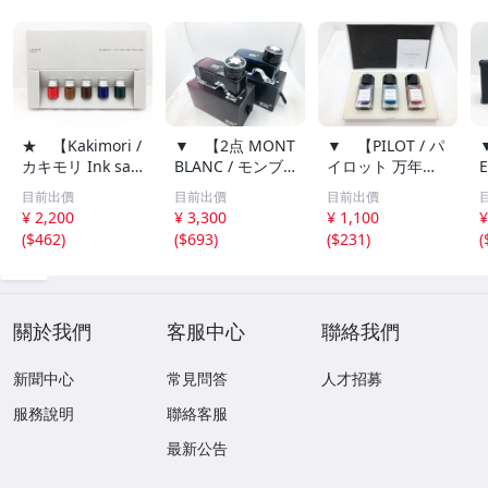
★ 【Kakimori /
▼ 【2点 MONT
▼ 【PILOT / パ
カキモリ Ink sa
BLANC / モンブ
イロット 万年筆
mpler set I サン
ラン 万年筆 ボト
インキ iroshizuk
目前出價
目前出價
目前出價
プルセット 5色
ルインク 60ml ミ
u 色彩雫 mini 3
¥ 2,200
¥ 3,300
¥ 1,100
¥
ボトルインク】0
ッドナイトブル
色セット ボトル
(
$462
)
(
$693
)
(
$231
)
(
01-02607
ー・バーガンディ
インク】001-026
…】001-02607
07
關於我們
客服中心
聯絡我們
新聞中心
常見問答
人才招募
服務說明
聯絡客服
最新公告