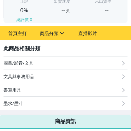
-
正評
出貨速度
未出貨率
0%
--
--
天
總評價
0
-
首頁主打
商品分類
直播影片
-
sign
2
圖書/影音/文具
圖書/影音/文具
文具與事務用品
古董、藝術與礦石
書寫用具
手機、配件與通訊
墨水/墨汁
美容保養與彩妝
電腦、平板與周邊
商品資訊
相機、攝影與周邊