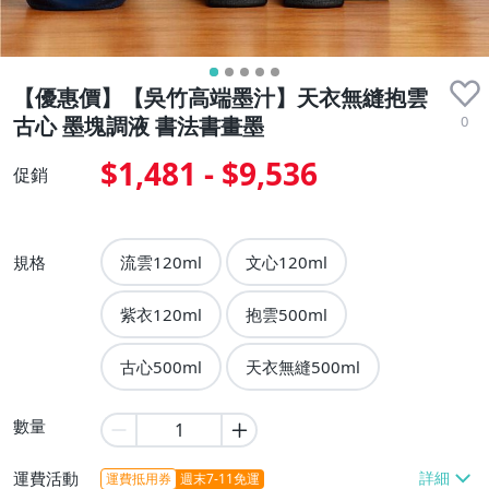
【優惠價】【吳竹高端墨汁】天衣無縫抱雲
0
古心 墨塊調液 書法書畫墨
$1,481 - $9,536
促銷
規格
流雲120ml
文心120ml
紫衣120ml
抱雲500ml
古心500ml
天衣無縫500ml
數量
運費活動
運費抵用券
週末7-11免運