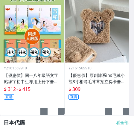
Y2161569910
Y2161569910
【優惠價】國一八年級語文字
【優惠價】原創韓系ins毛絨小
帖練字初中生專用上冊下冊同
熊3寸相簿毛茸茸拍立得卡冊專
步人教版練字帖九年級衡水體
輯小卡追星收納冊
$ 312
~
$ 415
$ 309
鋼筆正楷楷體初一每日一練中
直購
直購
學生中文臨摹硬筆書
日本代購
看全部