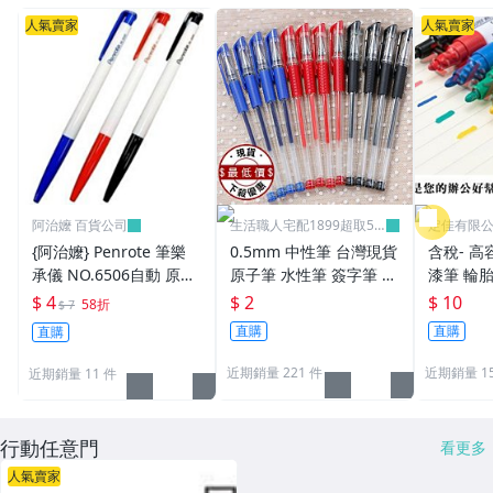
人氣賣家
人氣賣家
阿治嬤 百貨公司
生活職人宅配1899超取59
定佳有限公司
9
{阿治嬤} Penrote 筆樂
0.5mm 中性筆 台灣現貨
含稅- 高
承儀 NO.6506自動 原子
原子筆 水性筆 簽字筆 原
漆筆 輪胎
筆 贈品筆 廣告筆 0.5m
珠筆 鋼珠筆 批發 文具
補漆 12
$ 4
$ 2
$ 10
58折
$ 7
m
學生 辦公用品 生活職人
直購
直購
直購
【B072】
近期銷量 221 件
近期銷量 15
近期銷量 11 件
行動任意門
看更多
人氣賣家