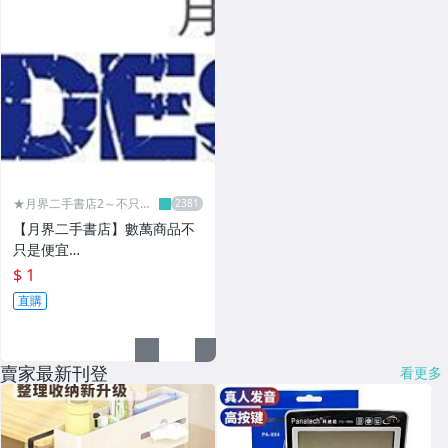
★月界二手書店2～不只是
便宜...★
【月界二手書店】數萬商品不
只是便宜…
$ 1
直購
賣家最新刊登
看更多