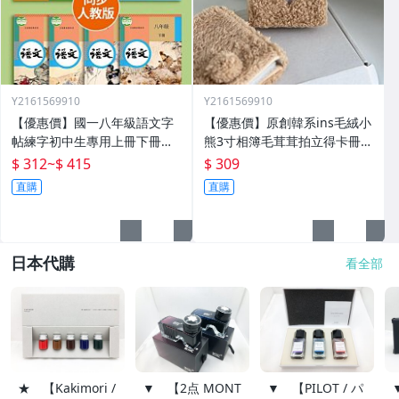
Y2161569910
Y2161569910
【優惠價】國一八年級語文字
【優惠價】原創韓系ins毛絨小
帖練字初中生專用上冊下冊同
熊3寸相簿毛茸茸拍立得卡冊專
步人教版練字帖九年級衡水體
輯小卡追星收納冊
$ 312
~
$ 415
$ 309
鋼筆正楷楷體初一每日一練中
直購
直購
學生中文臨摹硬筆書
日本代購
看全部
★ 【Kakimori /
▼ 【2点 MONT
▼ 【PILOT / パ