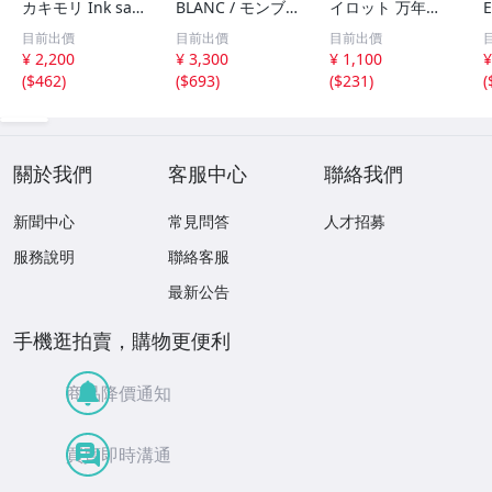
カキモリ Ink sa
BLANC / モンブ
イロット 万年筆
mpler set I サン
ラン 万年筆 ボト
インキ iroshizuk
目前出價
目前出價
目前出價
プルセット 5色
ルインク 60ml ミ
u 色彩雫 mini 3
¥ 2,200
¥ 3,300
¥ 1,100
¥
ボトルインク】0
ッドナイトブル
色セット ボトル
(
$462
)
(
$693
)
(
$231
)
(
01-02607
ー・バーガンディ
インク】001-026
…】001-02607
07
關於我們
客服中心
聯絡我們
新聞中心
常見問答
人才招募
服務說明
聯絡客服
最新公告
手機逛拍賣，購物更便利
商品降價通知
買賣即時溝通