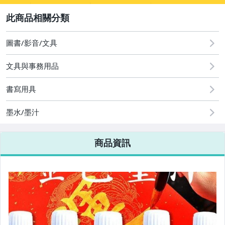
2
圖書/影音/文具
圖書/影音/文具
文具與事務用品
古董、藝術與礦石
書寫用具
手機、配件與通訊
墨水/墨汁
美容保養與彩妝
電腦、平板與周邊
商品資訊
相機、攝影與周邊
運動、戶外與休閒
電玩遊戲與主機
嬰幼兒與孕婦