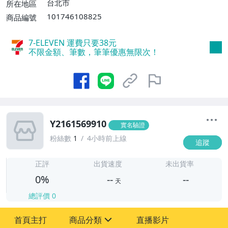
台北市
所在地區
101746108825
商品編號
7-ELEVEN 運費只要
38
元
不限金額、筆數，筆筆優惠無限次！
Y2161569910
實名驗證
粉絲數
1
4小時前上線
追蹤
-
-
正評
出貨速度
未出貨率
0%
--
--
天
總評價
0
-
首頁主打
商品分類
直播影片
-
sign