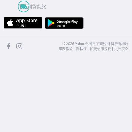
商品到貨動態
APP Store
Google Play
facebook
Instagram
©
2026
Yahoo台灣電子商務 保留所有權利
服務條款
隱私權
拍賣使用規範
交易安全