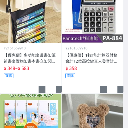
Y2161569910
Y2161569910
【優惠價】多功能桌邊書架筆
【優惠價】科迪能計算器財務
筒書桌置物架書本書立架閱讀
會計12位高按鍵真人發音計算
架桌面神器整理
機財務會計用PA-884
$ 348
~
$ 583
$ 358
直購
直購