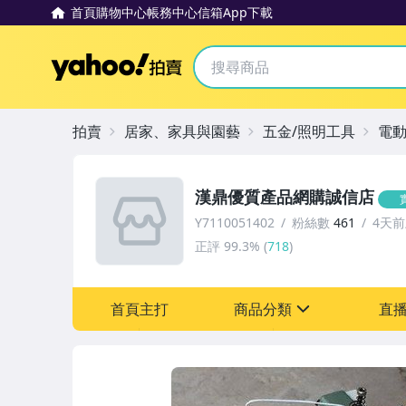
首頁
購物中心
帳務中心
信箱
App下載
Yahoo拍賣
拍賣
居家、家具與園藝
五金/照明工具
電
漢鼎優質產品網購誠信店
Y7110051402
粉絲數
461
4天
正評
99.3%
(
718
)
首頁主打
商品分類
直
sign
寵物用品與水族
圖書/影音/文具