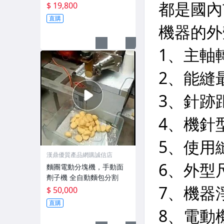
動劈材機
$ 19,800
直購
漢鼎優質產品網購誠信店
麵團電動分塊機，手動面
劑子機 全自動麵包分割
$ 50,000
直購