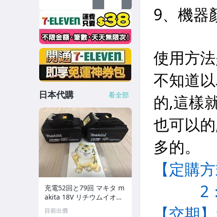
日本代購
看全部
充電52回と79回 マキタ m
akita 18V リチウムイオン
バッテリー BL1860B 6.0A
目前出價
h ★2個セット★ 純正品