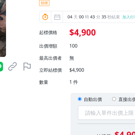
競標
04
天
00
時
43
分
33
秒結束
加入行
$4,900
起標價格
100
出價增額
無
最高出價者
$4,900
立即結標價
1
件
數量
自動出價
直接出
$4,9