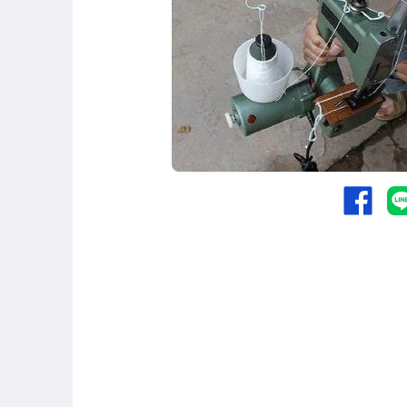
汽機車精品百貨
古董、藝術與礦石
居家、家具與園藝
女裝與服飾配件
男性精品與服飾
家電與影音視聽
運動、戶外與休閒