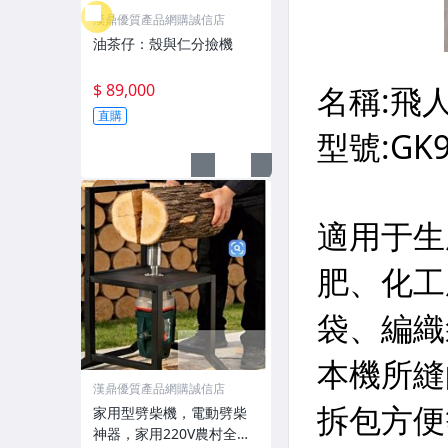
漢鼎優質產品網購誠信店
油茶仔：殼與仁分撿機
$ 89,000
直購
漢鼎優質產品網購誠信店
家用型劈柴機，電動劈柴
神器，家用220V農村全自