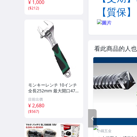
¥ 1,000
(
$212
)
看此商品的人也
モンキーレンチ 10インチ
全長252mm 最大開口47m
m 目盛付 アジャスタブル
目前出價
スパナ 水道 配管 自動車修
¥ 2,680
理 整備 パイプ
(
$567
)
PREV
小鐵五金