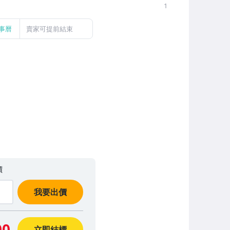
1
事曆
賣家可提前結束
價
我要出價
00
立即結標