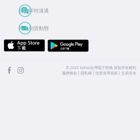
買賣即時溝通
商品到貨動態
APP Store
Google Play
facebook
Instagram
©
2026
Yahoo台灣電子商務 保留所有權利
服務條款
隱私權
拍賣使用規範
交易安全