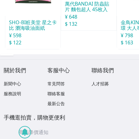
萬代BANDAI 防蟲貼
片 麵包超人 45枚入
¥ 648
SHO-BI粧美堂 星之卡
金鳥KI
$ 132
比 瀏海吸油面紙
環 大人
¥ 598
¥ 798
$ 122
$ 163
關於我們
客服中心
聯絡我們
新聞中心
常見問答
人才招募
服務說明
聯絡客服
最新公告
手機逛拍賣，購物更便利
商品降價通知