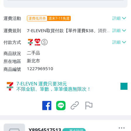
運費活動
運費抵用券
週末7-11免運
運費規則
7-ELEVEN取貨付款【單件運費$38、消費滿
$2000免運費】、萊爾富取貨付款【單件運
付款方式
費$60、消費滿$2000免運費】、郵局掛號
【單件運費$80、消費滿$2000免運費】、
二手品
商品狀況
面交/自取/不寄送【免運費】
新北市
所在地區
1227969510
商品編號
7-ELEVEN 運費只要
38
元
不限金額、筆數，筆筆優惠無限次！
Y8954517513
實名驗證