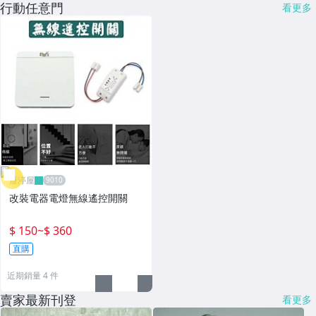
行動任意門
看更多
雁渟屋
改裝電器電燈無線遙控開關
$ 150
~
$ 360
直購
近期銷量 4 件
賣家最新刊登
看更多