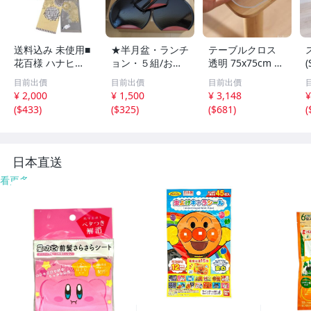
送料込み 未使用■
★半月盆・ランチ
テーブルクロス
花百様 ハナヒャ
ョン・５組/お箸
透明 75x75cm 厚
(
クヨウ／川島セル
セット★
さ2mm PVC製 テ
目前出價
目前出價
目前出價
コン KAWASHIM
ーブルマット 長
¥ 2,000
¥ 1,500
¥ 3,148
¥
A SELKON■テー
方形 デスクマッ
(
$433
)
(
$325
)
(
$681
)
(
ブルランナー＋テ
ト 無臭 ビニール
ーブルセンター 2
矩形 テーブルカ
枚セット 日本製
日本直送
看更多