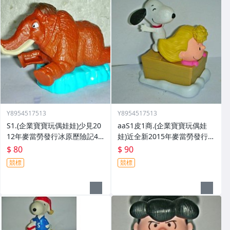
Y8954517513
Y8954517513
S1.(企業寶寶玩偶娃娃)少見20
aaS1皮1商.(企業寶寶玩偶娃
12年麥當勞發行冰原歷險記4
娃)近全新2015年麥當勞發行(s
板塊漂移長毛象蠻尼公仔限量
noopy)史努比-莎莉與史努比歡
$ 80
$ 90
發行
樂滑雪組
競標
競標