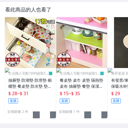
看此商品的人也看了
生活職人宅配1899超取59
生活職人宅配1899超取59
東昇瓷器 
9
9
抽屜墊 防潮墊 防滑墊 櫥
餐桌墊 桌巾 桌墊 隔熱墊
有發票/
櫃墊 餐桌墊 防水墊 墊紙
桌布 抽屜墊 餐墊 保潔墊
保吸水杯墊
餐墊 桌墊 日式 防滑防潮
可裁剪 EVA 多功能萬用
$ 28
~
$ 31
$ 15
~
$ 35
$ 29
櫥櫃墊 生活職人【L00
墊 ♣生活職人♣【L029】
直購
直購
直購
3】
近期銷量 2 件
近期銷量 1 件