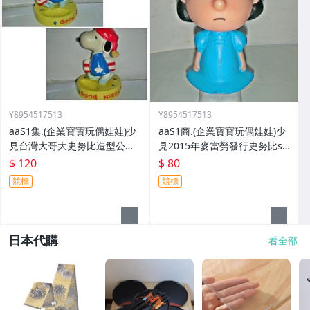
Y8954517513
Y8954517513
aaS1集.(企業寶寶玩偶娃娃)少
aaS1商.(企業寶寶玩偶娃娃)少
見台灣大哥大史努比造型公仔!
見2015年麥當勞發行史努比sn
--值得收藏!!/6廳長箱/-P
oopy-淘氣露西!/6房樂箱136/-
$ 120
$ 80
P
競標
競標
日本代購
看全部