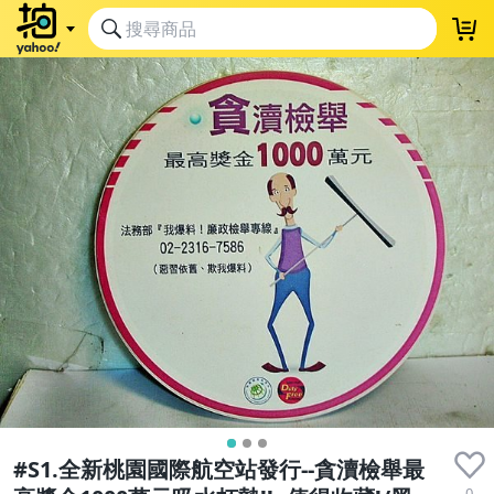
#S1.全新桃園國際航空站發行--貪瀆檢舉最
0