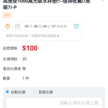
高獎金1000萬元吸水杯墊!!--值得收藏!/黑
箱7/-P
競標
05
天
08
時
04
分
56
秒結束
/
賣家可提前結束
拍賣時間會自動延長
$100
起標價格
20
出價增額
無
最高出價者
1
件
數量
自動出價
直接出價