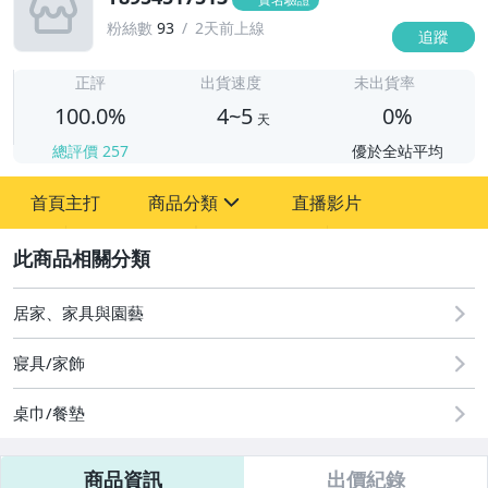
粉絲數
93
2天前上線
追蹤
4
正評
出貨速度
未出貨率
100.0%
4~5
0%
天
總評價
257
優於全站平均
首頁主打
商品分類
直播影片
sign
2
圖書/影音/文具
居家、家具與園藝
居家、家具與園藝
玩具、模型與公仔
寢具/家飾
偶像、球員卡與郵幣
桌巾/餐墊
商品資訊
出價紀錄