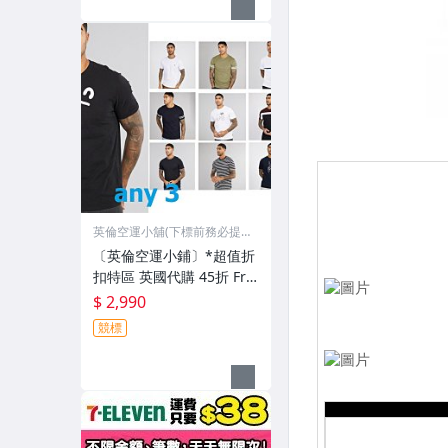
英倫空運小舖(下標前務必提
問)
〔英倫空運小鋪〕*超值折
扣特區 英國代購 45折 Fre
nch Connection 任選三件
$ 2,990
短T T恤 (有檔期)
競標