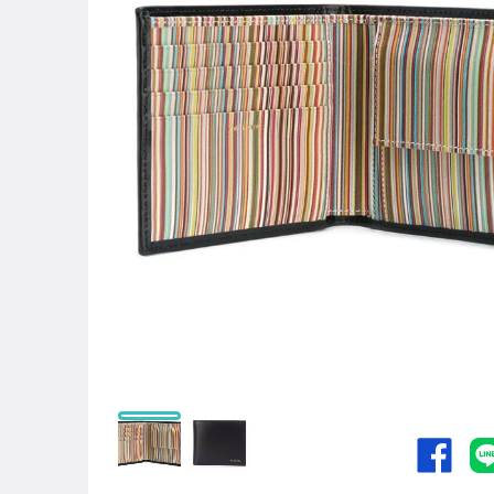
居家、家具與園藝
男性精品與服飾
女裝與服飾配件
手錶與飾品配件
女包精品與女鞋
家電與影音視聽
運動、戶外與休閒