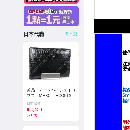
日本代購
看全部
美品 マークバイジェイコ
ブス MARC JACOBES
二つ折り財布 パスケース
目前出價
付き リザード調 ブラッ
¥ 4,400
ク YS-320
(
$919
)