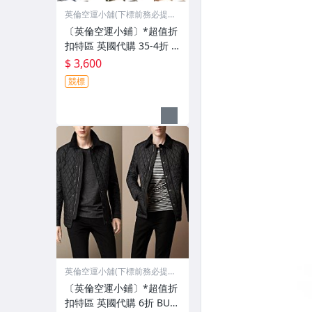
英倫空運小舖(下標前務必提
問)
〔英倫空運小鋪〕*超值折
扣特區 英國代購 35-4折 D
squared2 鏡框 鏡架 中性
$ 3,600
款 數款
競標
英倫空運小舖(下標前務必提
問)
〔英倫空運小鋪〕*超值折
扣特區 英國代購 6折 BUR