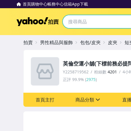
首頁
購物中心
帳務中心
信箱
App下載
Yahoo拍賣
拍賣
男性精品與服飾
包包/皮夾
皮夾
短
英倫空運小舖(下標前務必提問
Y2258719562
粉絲數
4201
4小
正評
99.9%
(
2975
)
首頁主打
商品分類
直
sign
嬰幼兒與孕婦
手機、配件與通訊