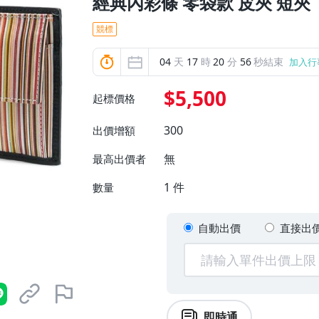
經典內彩條 零袋款 皮夾 短夾
競標
04
天
17
時
20
分
54
秒結束
加入行
$5,500
起標價格
300
出價增額
無
最高出價者
1
件
數量
自動出價
直接出
即時通