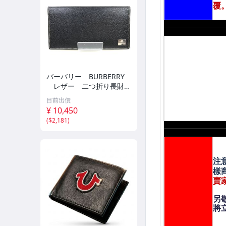
バーバリー BURBERRY
レザー 二つ折り長財
布 札入れ ノバチェッ
目前出價
ク/ブラック 幅：約18cm
¥ 10,450
YS-667
(
$2,181
)