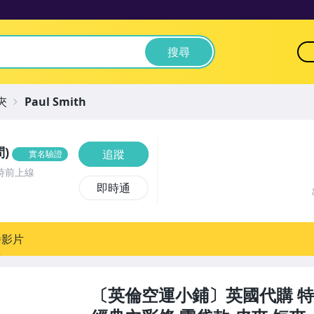
搜尋
夾
Paul Smith
)
追蹤
實名驗證
時前上線
即時通
播影片
〔英倫空運小鋪〕英國代購 特惠中!