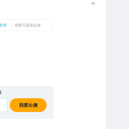
48
事曆
賣家可提前結束
價
我要出價