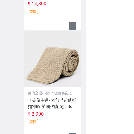
BERRY 熱門款 菱格紋 外
$ 14,800
套 夾克 (有檔期)
競標
英倫空運小舖(下標前務必提
問)
〔英倫空運小鋪〕*超值折
扣特區 英國代購 6折 Boss
針織 領帶 (有檔期)
$ 2,900
競標