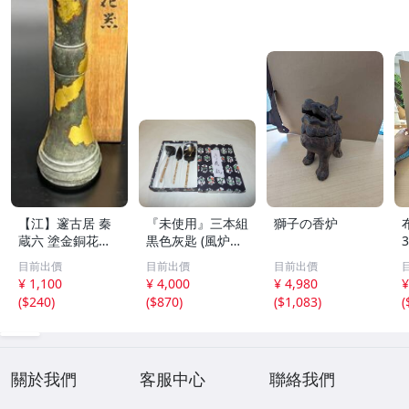
【江】邃古居 秦
『未使用』三本組
獅子の香炉
蔵六 塗金銅花器
黒色灰匙 (風炉用)
直径約9cm×高さ
化粧箱
目前出價
目前出價
目前出價
30cm 在銘 共箱
¥ 1,100
¥ 4,000
¥ 4,980
¥
古美術品(華道具
(
$240
)
(
$870
)
(
$1,083
)
(
花生花瓶花生飾
壺)BXZ2737 LTah
kp CTqxaf
關於我們
客服中心
聯絡我們