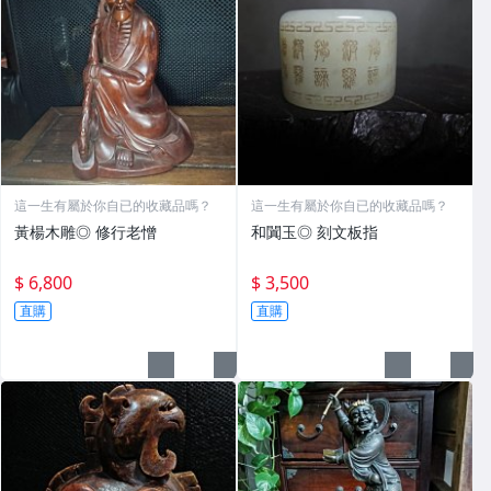
這一生有屬於你自已的收藏品嗎？
這一生有屬於你自已的收藏品嗎？
黃楊木雕◎ 修行老憎
和闐玉◎ 刻文板指
$ 6,800
$ 3,500
直購
直購