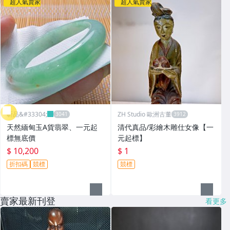
超人氣賣家
超人氣賣家
昕品&#33304;
ZH Studio 歐洲古董
天然緬甸玉A貨翡翠、一元起
清代真品/彩繪木雕仕女像【一
標無底價
元起標】
$ 10,200
$ 1
折扣碼
競標
競標
賣家最新刊登
看更多