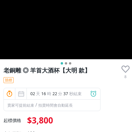
老銅雕 ◎ 羊首大酒杯【大明 款】
8
競標
02
天
16
時
22
分
36
秒結束
/
賣家可提前結束
拍賣時間會自動延長
$3,800
起標價格