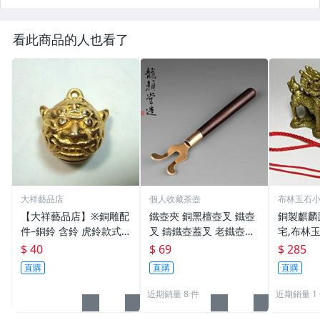
看此商品的人也看了
大祥藝品店
個人收藏茶壺
布林玉石
【大祥藝品店】※銅雕配
鐵壺夾 銅黑檀壺叉 鐵壺
銅製麒麟
件–銅鈴 含鈴 虎鈴款式
叉 鑄鐵壺蓋叉 老鐵壺夾
宅,布林玉
吊飾 銅製
子配件 生鐵壺器 老鐵壺
6，贈中
$ 40
$ 69
$ 285
器
五帝錢吊
直購
直購
直購
近期銷量 8 件
近期銷量 1