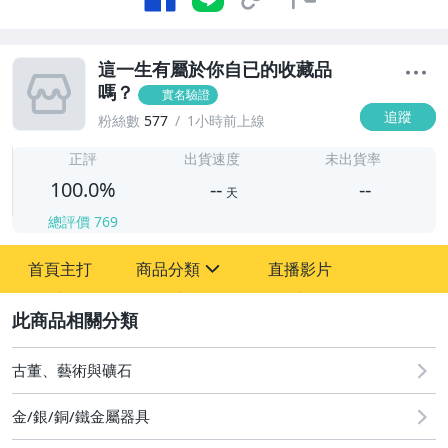
這一生有屬於你自已的收藏品
嗎？
實名驗證
追蹤
粉絲數
577
1小時前上線
-
-
正評
出貨速度
未出貨率
100.0%
--
--
天
總評價
769
-
首頁主打
商品分類
直播影片
-
sign
古董、藝術與礦石
2
偶像、球員卡與郵幣
古董、藝術與礦石
金/銀/銅/鐵金屬器具