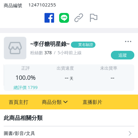
1247102255
商品編號
~李仔糖明星錄~
實名驗證
粉絲數
378
5小時前上線
追蹤
-
-
正評
出貨速度
未出貨率
100.0%
--
--
天
總評價
1799
-
首頁主打
商品分類
直播影片
-
sign
圖書/影音/文具
2
古董、藝術與礦石
圖書/影音/文具