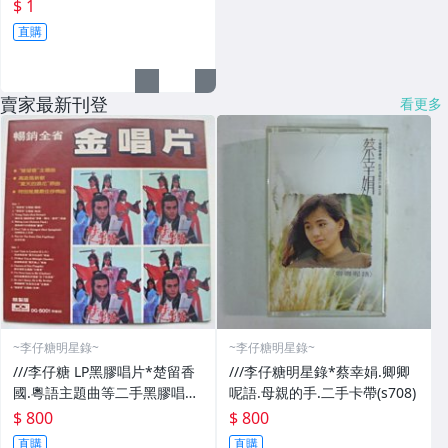
$ 1
直購
賣家最新刊登
看更多
~李仔糖明星錄~
~李仔糖明星錄~
///李仔糖 LP黑膠唱片*楚留香
///李仔糖明星錄*蔡幸娟.卿卿
國.粵語主題曲等二手黑膠唱片
呢語.母親的手.二手卡帶(s708)
(s688)
$ 800
$ 800
直購
直購