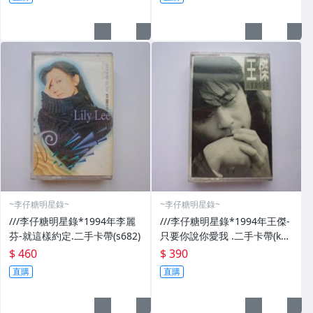
~李仔糖明星錄~
~李仔糖明星錄~
///李仔糖明星錄*1994年李麗
///李仔糖明星錄*1994年王傑-
芬-就這樣約定.二手卡帶(s682)
只要你說你愛我 .二手卡帶(k35
0)
$ 460
$ 390
直購
直購