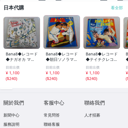
日本代購
看全部
Bana8◆レコード
Bana8◆レコード
Bana8◆レコード
◆ナガオカ マジ
◆朝日ソノラマ
◆テイチクレコー
ックレコード シ
巨人の星 ソノシ
ド わんぱく探偵
目前出價
目前出價
目前出價
ートレコード ソ
ート 絵本 レトロ
団 レトロ コレク
¥ 1,100
¥ 1,100
¥ 1,100
¥
ノシート アナロ
コレクション
ション
(
$240
)
(
$240
)
(
$240
)
(
グ レトロ コレク
ション
關於我們
客服中心
聯絡我們
新聞中心
常見問答
人才招募
服務說明
聯絡客服