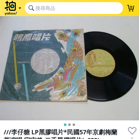
///李仔糖 LP黑膠唱片*民國57年京劇梅蘭
0