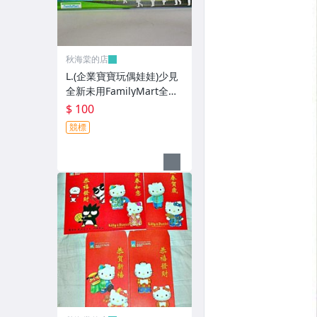
秋海棠的店
L.(企業寶寶玩偶娃娃)少見
全新未用FamilyMart全家
便利商店鐵質筆盒!--值得
$ 100
擁有!
競標