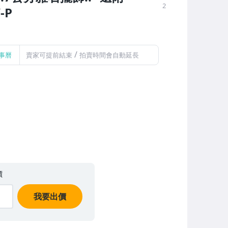
2
-P
/
事曆
賣家可提前結束
拍賣時間會自動延長
價
我要出價