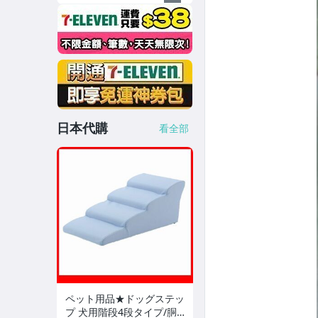
日本代購
看全部
ペット用品★ドッグステッ
プ 犬用階段4段タイプ/胴