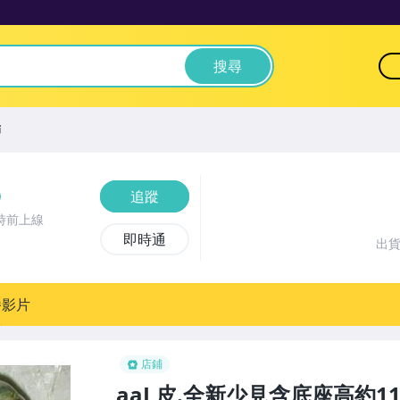
搜尋
飾
追蹤
時前上線
即時通
出
播影片
店鋪
aaL皮.全新少見含底座高約11