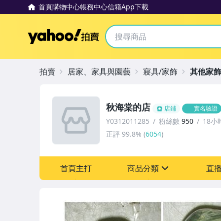
首頁
購物中心
帳務中心
信箱
App下載
Yahoo拍賣
拍賣
居家、家具與園藝
寢具/家飾
其他家
秋海棠的店
店鋪
實名驗證
Y0312011285
粉絲數
950
18小
正評
99.8%
(
6054
)
首頁主打
商品分類
直
sign
其它