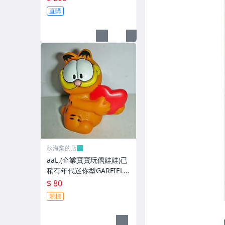
得收藏!!/大4/-P
直購
秋海棠的店
aaL.(企業寶寶玩偶娃娃)已
稍有年代迷你型GARFIELD
加菲貓拿紅色心型造型公
$ 80
仔!--保存良好值得收藏!/6
競標
房樂箱1