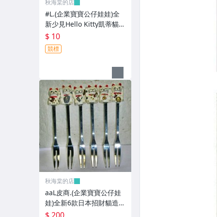
秋海棠的店
#L.(企業寶寶公仔娃娃)全
新少見Hello Kitty凱蒂貓/
酷企鵝造型紅包袋5個一套
$ 10
誠泰銀行所贈!
競標
秋海棠的店
aaL皮商.(企業寶寶公仔娃
娃)全新6款日本招財貓造型
叉子6入!!--造型都不一樣值
$ 200