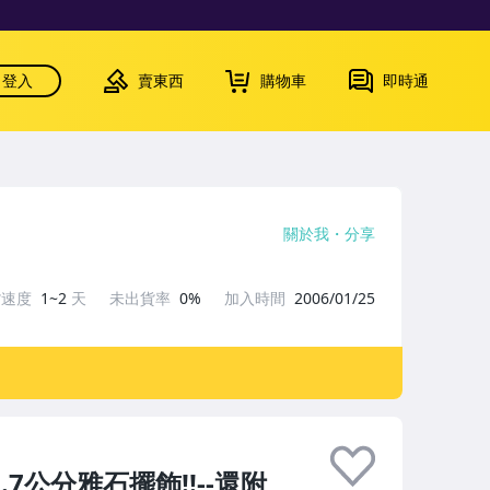
登入
賣東西
購物車
即時通
關於我
分享
貨速度
1~2
天
未出貨率
0%
加入時間
2006/01/25
.7公分雅石擺飾!!--還附