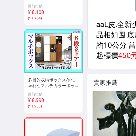
長 短足 超小型犬用 ミニチ
目前出價
ュアダックスフンド 他/ソ
¥ 8,100
ファ の上り下に/ライトブ
(
$1,764
)
ルー/a4
多目的収納ボックス/おし
賣家推薦
ゃれなマルチカラーボック
ス 6段3枚扉/キャビネット
目前出價
飾り棚 本棚 テレビ台 食器
¥ 8,990
棚/ダークブラウン/新品 即
(
$1,958
)
決/a3