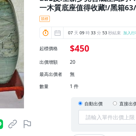
一木質底座值得收藏!/黑箱63/
競標
07
天
09
時
33
分
51
秒結束
加入行
$450
起標價格
20
出價增額
無
最高出價者
1
件
數量
自動出價
直接出