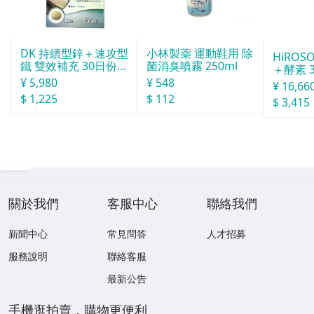
DK 持續型鋅＋速攻型
小林製薬 運動鞋用 除
HiROS
鐵 雙效補充 30日份 1
菌消臭噴霧 250ml
＋酵素 
20粒
¥ 5,980
¥ 548
¥ 16,66
$ 1,225
$ 112
$ 3,415
關於我們
客服中心
聯絡我們
新聞中心
常見問答
人才招募
服務說明
聯絡客服
最新公告
手機逛拍賣，購物更便利