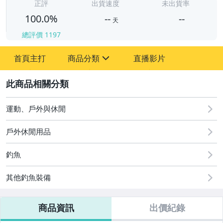
-
正評
出貨速度
未出貨率
100.0%
--
--
天
總評價
1197
-
首頁主打
商品分類
直播影片
-
sign
運動、戶外與休閒
2
運動、戶外與休閒
戶外休閒用品
釣魚
其他釣魚裝備
商品資訊
出價紀錄