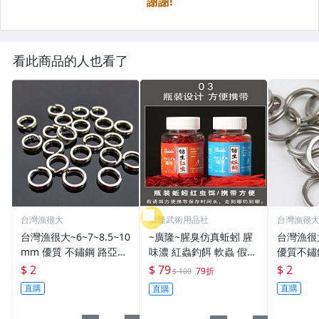
看此商品的人也看了
台灣漁很大
廣隆武術用品社
台灣漁很
台灣漁很大~6~7~8.5~10
~廣隆~腥臭仿真蚯蚓 腥
台灣漁很
mm 優質 不鏽鋼 路亞環
味濃 紅蟲釣餌 軟蟲 假蚯
優質不鏽
S型開口 扁平 打扁 打平
蚓 海魚餌 紅蟲 路亞餌
平 打扁 打平 路
$ 2
$ 79
$ 2
79折
$ 100
路亞 雙環 雙圈 強力
假餌 誘餌 仿生餌 擬餌
雙環 路亞環
直購
直購
直購
路亞軟餌
路亞環