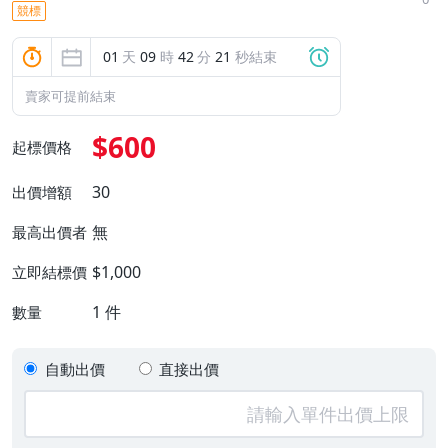
競標
01
天
09
時
42
分
20
秒結束
賣家可提前結束
$600
起標價格
30
出價增額
無
最高出價者
$1,000
立即結標價
1
件
數量
自動出價
直接出價