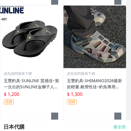
請先詢問後再下標
請先詢問後再下標
五豐釣具-SUNLINE 質感佳~第
五豐釣具-SHIMANO2026最新
一次出的SUNLINE金獅子人字
款輕量.耐滑性佳~釣魚專用布
夾腳拖鞋SUS-401特價1200元
希涼鞋 FS-091I特價1300元
$ 1,200
$ 1,300
競標
競標
日本代購
看全部