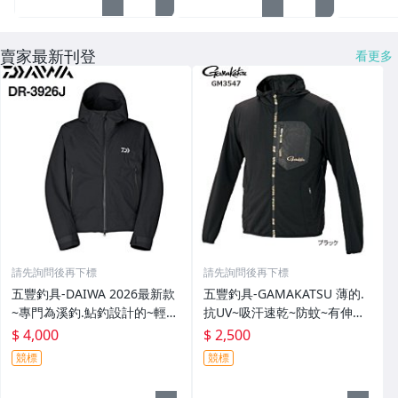
賣家最新刊登
看更多
請先詢問後再下標
請先詢問後再下標
五豐釣具-DAIWA 2026最新款
五豐釣具-GAMAKATSU 薄的.
~專門為溪釣.鮎釣設計的~輕
抗UV~吸汗速乾~防蚊~有伸縮
便.薄的短版防水雨衣DR-3926J
彈性付帽防曬外套 GM-3547
$ 4,000
$ 2,500
外套特價4000元
特價2000元
競標
競標