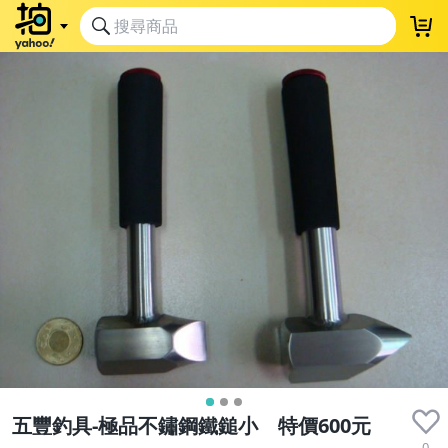
五豐釣具-極品不鏽鋼鐵鎚小 特價600元
0