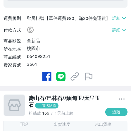
運費規則
郵局掛號【單件運費$80、滿20件免運費】
付款方式
全新品
商品狀況
桃園市
所在地區
b64098251
商品編號
3661
賣家貨號
壽山石/巴林石//緬甸玉/天呈玉
石
實名驗證
追蹤
粉絲數
166
1天前上線
-
-
正評
出貨速度
未出貨率