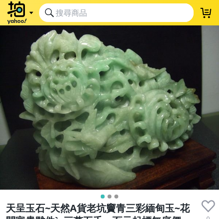
天呈玉石~天然A貨老坑竇青三彩緬甸玉~花
0