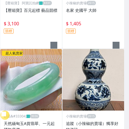
【壓箱寶】 阿寶託拍網
小辣椒的賣場
【壓箱寶】百元起標 藝品競標
名家 史國平 大師
$ 3,100
$ 1,405
競標
競標
超人氣賣家
昕品&#33304;
小辣椒的賣場
天然緬甸玉A貨翡翠、一元起
追蹤（小辣椒的賣場）獨享好