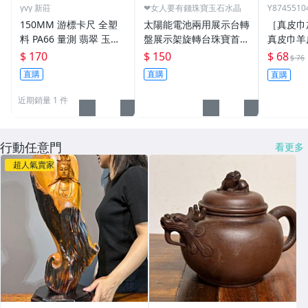
yvy 新莊
❤女人要有錢珠寶玉石水晶
Y8745510
150MM 游標卡尺 全塑
太陽能電池兩用展示台轉
［真皮巾
料 PA66 量測 翡翠 玉石
盤展示架旋轉台珠寶首飾
真皮巾羊
玉髓 珠寶 數位 電子 螢
玉器手機手表眼鏡飾品架
巾麂皮巾
$ 170
$ 150
$ 68
$ 76
幕顯示 緬甸玉 裸裝
汽車內部
直購
直購
直購
擦拭布皮
近期銷量 1 件
行動任意門
看更多
超人氣賣家