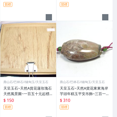
m)
50(mm)
競標
競標
壽山石/巴林石//緬甸玉/天呈玉石
壽山石/巴林石//緬甸玉/天呈玉石
天呈玉石~天然A貨花蓮玫瑰石
天呈玉石~天然A貨花東東海岸
天然風景圖~一百五十元起標無
芋頭年糕玉平安吊飾~三百一十
底價～編號:00003 尺寸:300~2
元起標無底價元起標無底價～~
$ 150
$ 310
50(mm)
編號:6825 尺寸:60~45~30(m
競標
競標
m)