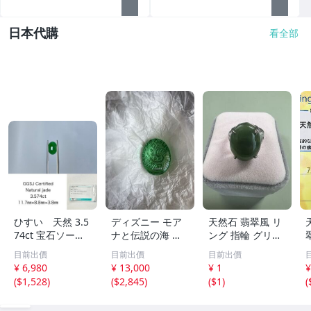
日本代購
看全部
ひすい 天然 3.5
ディズニー モア
天然石 翡翠風 リ
74ct 宝石ソーテ
ナと伝説の海 テ
ング 指輪 グリー
ィング付き 11.7
フィティの心 新
ン系 ヴィンテー
目前出價
目前出價
目前出價
㎜×8.8㎜×3.8㎜
品 未開封
ジアクセサリー
¥ 6,980
¥ 13,000
¥ 1
¥
ルース（ 裸石 ）
(
$1,528
)
(
$2,845
)
(
$1
)
(
Y10181SA