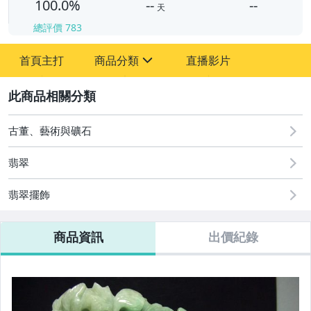
100.0%
--
--
天
總評價
783
-
首頁主打
商品分類
直播影片
-
sign
古董、藝術與礦石
2
手錶與飾品配件
古董、藝術與礦石
翡翠
翡翠擺飾
商品資訊
出價紀錄