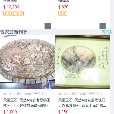
標無底價
物資訊
$ 10,200
$ 620
折扣碼
競標
競標
賣家最新刊登
看更多
壽山石/巴林石//緬甸玉/天呈玉石
壽山石/巴林石//緬甸玉/天呈玉石
天呈玉石~天然A貨古老壁飾玉
天呈玉石~天然A貨花蓮玫瑰石
雕~一千元起標無底價~編號~0
天然風景圖~一百五十元起標無
00001 尺寸:290~200~20(m
底價～編號:00004 尺寸:300~2
$ 1,000
$ 150