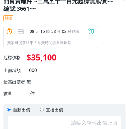
開富貴雕件`~三萬五千一百元起標無底價~~
編號:3661~~
競標
08
天
15
時
58
分
00
秒結束
/
賣家可提前結束
拍賣時間會自動延長
$35,100
起標價格
1000
出價增額
無
最高出價者
1
件
數量
自動出價
直接出價