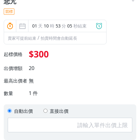
悲咒
競標
01
天
10
時
53
分
04
秒結束
/
賣家可提前結束
拍賣時間會自動延長
$300
起標價格
20
出價增額
無
最高出價者
1
件
數量
自動出價
直接出價