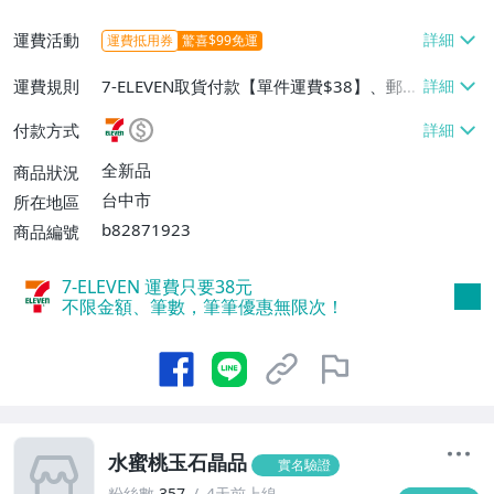
運費活動
運費抵用券
驚喜$99免運
運費規則
7-ELEVEN取貨付款【單件運費$38】、郵局
掛號【單件運費$65】
付款方式
全新品
商品狀況
台中市
所在地區
b82871923
商品編號
7-ELEVEN 運費只要
38
元
不限金額、筆數，筆筆優惠無限次！
水蜜桃玉石晶品
實名驗證
粉絲數
357
4天前上線