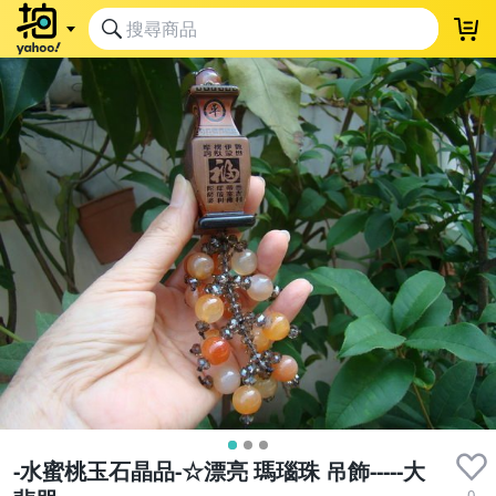
-水蜜桃玉石晶品-☆漂亮 瑪瑙珠 吊飾-----大
0