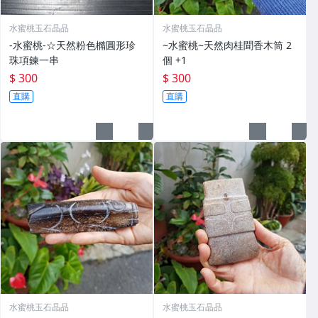
水蜜桃玉石晶品
水蜜桃玉石晶品
-水蜜桃-☆天然粉色橢圓形珍
~水蜜桃~天然肉桂聞香木筒 2
珠項鍊一串
個 +1
$ 300
$ 300
直購
直購
水蜜桃玉石晶品
水蜜桃玉石晶品