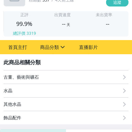
追蹤
-
-
正評
出貨速度
未出貨率
99.9%
--
--
天
總評價
3319
-
首頁主打
商品分類
直播影片
-
sign
圖書/影音/文具
2
古董、藝術與礦石
古董、藝術與礦石
女裝與服飾配件
水晶
手錶與飾品配件
其他水晶
美食與地方特產
飾品配件
運動、戶外與休閒