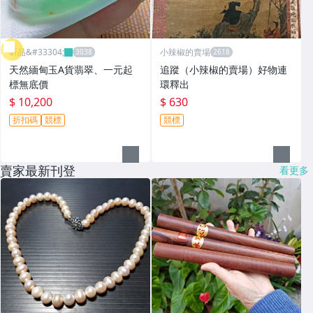
昕品&#33304;
小辣椒的賣場
天然緬甸玉A貨翡翠、一元起
追蹤（小辣椒的賣場）好物連
標無底價
環釋出
$ 10,200
$ 630
折扣碼
競標
競標
賣家最新刊登
看更多