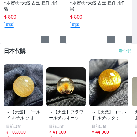
~水蜜桃~天然 古玉 把件 擺件
~水蜜桃~天然 古玉 把件 擺件
豬
崇
$ 800
$ 800
直購
直購
日本代購
看全部
～【天然】ゴール
～【天然】フラワ
～【天然】ゴール
ド ルチル クオー
ールチルオーツ
ド ルチル クオー
ツ 丸玉 18.2mm
丸玉 10.5mm 1.6
ツ 丸玉 13.7mm
目前出價
目前出價
目前出價
8.5g
g
3.7g
¥ 109,000
¥ 41,000
¥ 44,000
¥