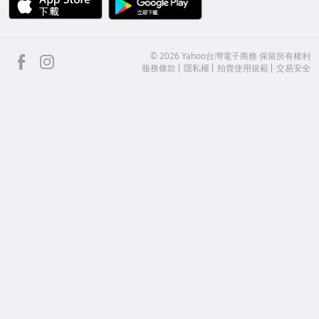
facebook
Instagram
©
2026
Yahoo台灣電子商務 保留所有權利
服務條款
隱私權
拍賣使用規範
交易安全