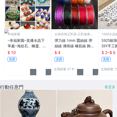
幸福家園
台南高商正對面-正對健康路
1688水
校門
~幸福家園~直播水晶下
彈力線 1mm 蠶絲線 彈
S925銀
單處~海紋石、幽靈、碧
絲線 佛珠線 橡筋線 飾品
DIY手工
玉、緬甸玉、碧璽、葡萄
線 扁絲線 串珠彈性線#
$ 10
$ 4
$ 2
~
$ 6
石、海藍寶、天河石、紅
水晶#飾品#配件#手工di
直購
直購
直購
石榴、髮晶、鈦金、勿直
y材料
接下單
近期銷量 97 件
近期銷量 15
行動任意門
看更多