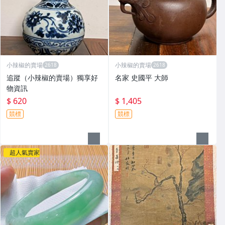
小辣椒的賣場
小辣椒的賣場
追蹤（小辣椒的賣場）獨享好
名家 史國平 大師
物資訊
$ 620
$ 1,405
競標
競標
超人氣賣家