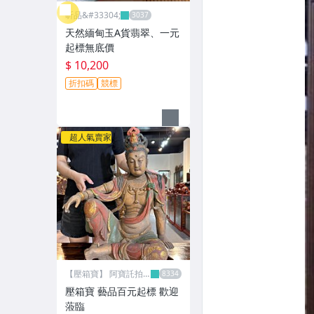
昕品&#33304;
天然緬甸玉A貨翡翠、一元
起標無底價
$ 10,200
折扣碼
競標
超人氣賣家
【壓箱寶】 阿寶託拍
網
壓箱寶 藝品百元起標 歡迎
蒞臨