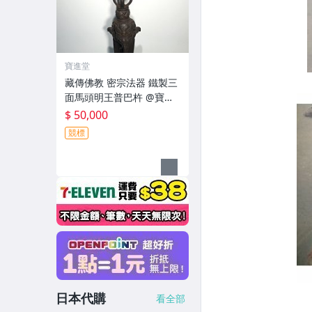
寶進堂
藏傳佛教 密宗法器 鐵製三
面馬頭明王普巴杵 @寶進
堂@
$ 50,000
競標
日本代購
看全部