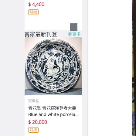
$ 4,400
競標
賣家最新刊登
看更多
寶進堂
青花瓷 青花羅漢尊者大盤
Blue and white porcelai
n @寶進堂@
$ 20,000
競標