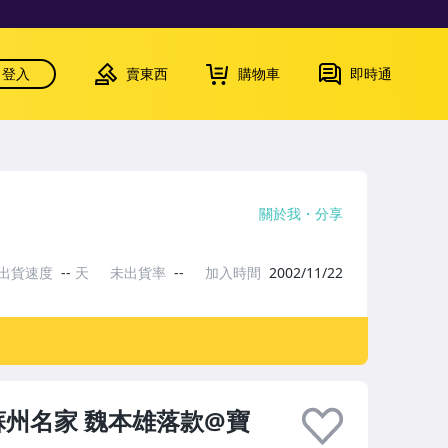
登入
賣東西
購物車
即時通
關於我
分享
出貨速度
--
天
未出貨率
--
加入時間
2002/11/22
蘇州名家 魏本雄落款@寶