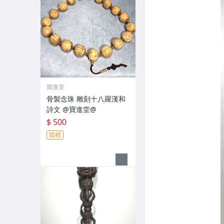
寶進堂
骨製念珠 雕刻十八羅漢和
詩文 @寶進堂@
$ 500
競標