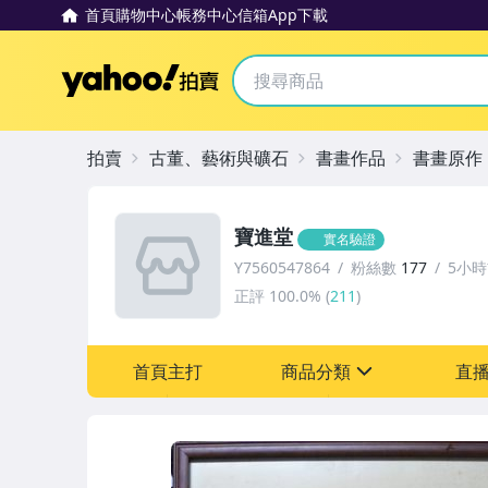
首頁
購物中心
帳務中心
信箱
App下載
Yahoo拍賣
拍賣
古董、藝術與礦石
書畫作品
書畫原作
寶進堂
實名驗證
Y7560547864
粉絲數
177
5小
正評
100.0%
(
211
)
首頁主打
商品分類
直
sign
古董、藝術與礦石
汽機車精品百貨