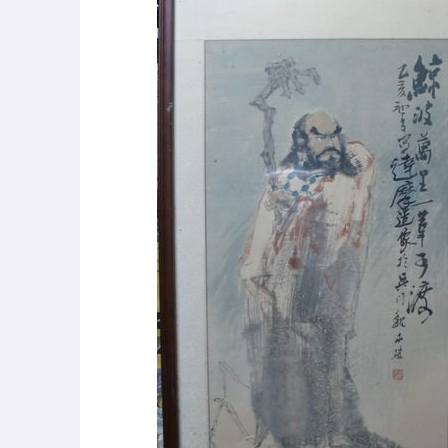
偶像、球員卡與郵幣
手錶與飾品配件