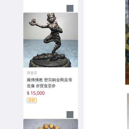
寶進堂
藏傳佛教 密宗銅金剛亥母
造像 @寶進堂@
$ 15,000
競標