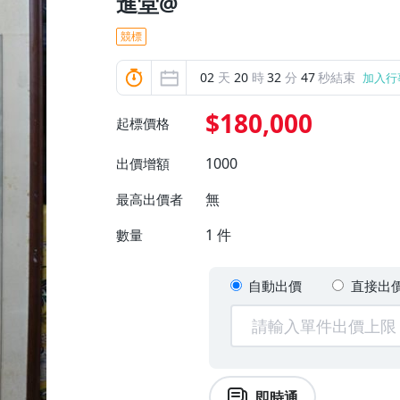
進堂@
競標
02
天
20
時
32
分
45
秒結束
加入行
$180,000
起標價格
1000
出價增額
無
最高出價者
1
件
數量
自動出價
直接出
即時通