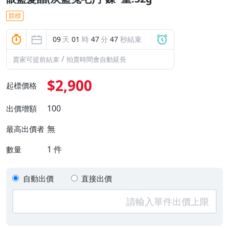
競標
09
天
01
時
47
分
46
秒結束
/
賣家可提前結束
拍賣時間會自動延長
$2,900
起標價格
100
出價增額
無
最高出價者
1
件
數量
自動出價
直接出價