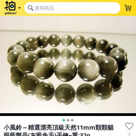
小風鈴～精選漂亮頂級天然11mm顆顆貓
3
眼藍髮晶(灰藍兔毛)手鍊~重:32g