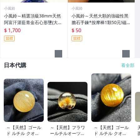
小風鈴
小風鈴
小風鈴～精選頂級38mm天然
小風鈴～天然大顆的強磁性黑
阿富汗湛藍青金石心形墬(大顆)
膽石手鍊*按摩棒1顆50元!磁石
(單顆起標)
易利氣 按摩棒 撥筋 點穴 經絡
$ 1,700
$ 50
競標
競標
日本代購
看全部
～【天然】ゴール
～【天然】フラワ
～【天然】ゴール
ド ルチル クオー
ールチルオーツ
ド ルチル クオー
ツ 丸玉 18.2mm
丸玉 10.5mm 1.6
ツ 丸玉 13.7mm