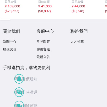
目前出價
目前出價
目前出價
8.5g
g
3.7g
¥ 109,000
¥ 41,000
¥ 44,000
¥
(
$23,652
)
(
$8,897
)
(
$9,548
)
(
關於我們
客服中心
聯絡我們
新聞中心
常見問答
人才招募
服務說明
聯絡客服
最新公告
手機逛拍賣，購物更便利
商品降價通知
買賣即時溝通
商品到貨動態