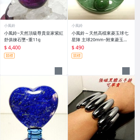
小風鈴
小風鈴
小風鈴~天然頂級尊貴皇家紫紅
小風鈴～天然高檔東菱玉球七
舒俱徠石墜~重11g
星陣 主球20mm~附東菱玉七
星盤
$ 4,400
$ 490
競標
競標