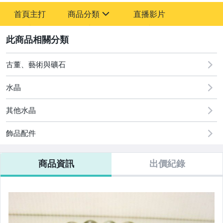
-
首頁主打
商品分類
直播影片
-
sign
古董、藝術與礦石
2
居家、家具與園藝
古董、藝術與礦石
偶像、球員卡與郵幣
水晶
手錶與飾品配件
其他水晶
美容保養與彩妝
飾品配件
家電與影音視聽
商品資訊
出價紀錄
運動、戶外與休閒