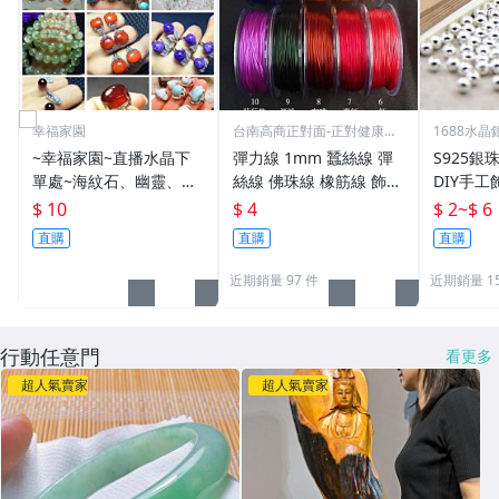
幸福家園
台南高商正對面-正對健康路
1688水
校門
~幸福家園~直播水晶下
彈力線 1mm 蠶絲線 彈
S925銀
單處~海紋石、幽靈、碧
絲線 佛珠線 橡筋線 飾品
DIY手工
玉、緬甸玉、碧璽、葡萄
線 扁絲線 串珠彈性線#
$ 10
$ 4
$ 2
~
$ 6
石、海藍寶、天河石、紅
水晶#飾品#配件#手工di
直購
直購
直購
石榴、髮晶、鈦金、勿直
y材料
接下單
近期銷量 97 件
近期銷量 15
行動任意門
看更多
超人氣賣家
超人氣賣家