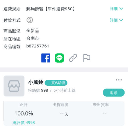
運費規則
郵局掛號【單件運費$50】
付款方式
全新品
商品狀況
台南市
所在地區
b87257761
商品編號
小風鈴
實名驗證
粉絲數
998
6小時前上線
追蹤
-
-
正評
出貨速度
未出貨率
100.0%
--
--
天
總評價
4993