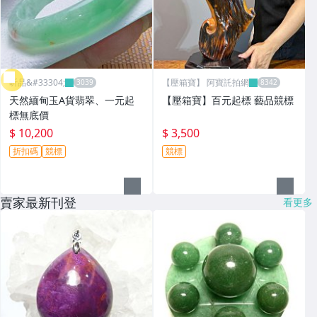
昕品&#33304;
【壓箱寶】 阿寶託拍網
天然緬甸玉A貨翡翠、一元起
【壓箱寶】百元起標 藝品競標
標無底價
$ 10,200
$ 3,500
折扣碼
競標
競標
賣家最新刊登
看更多