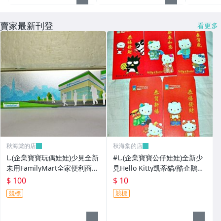
賣家最新刊登
看更多
秋海棠的店
秋海棠的店
L.(企業寶寶玩偶娃娃)少見全新
#L.(企業寶寶公仔娃娃)全新少
未用FamilyMart全家便利商店
見Hello Kitty凱蒂貓/酷企鵝造
鐵質筆盒!--值得擁有!
型紅包袋5個一套誠泰銀行所
$ 100
$ 10
贈!
競標
競標