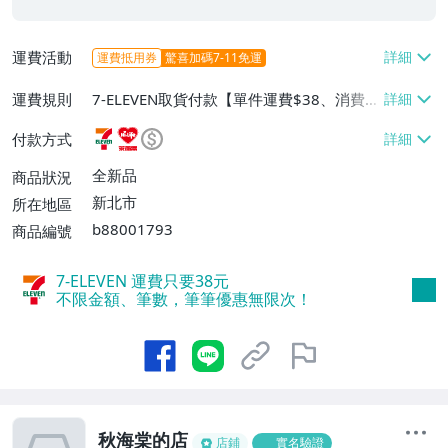
運費活動
運費抵用券
驚喜加碼7-11免運
運費規則
7-ELEVEN取貨付款【單件運費$38、消費滿
$2000免運費】、萊爾富取貨付款【單件運
付款方式
費$60、消費滿$2000免運費】、面交/自
取/不寄送【免運費】、郵局掛號【單件運
全新品
商品狀況
費$80、消費滿$2000免運費】
新北市
所在地區
b88001793
商品編號
7-ELEVEN 運費只要
38
元
不限金額、筆數，筆筆優惠無限次！
秋海棠的店
店鋪
實名驗證