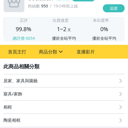
粉絲數
950
19小時前上線
追蹤
1
正評
出貨速度
未出貨率
99.8%
1~2
0%
天
總評價
6054
優於全站平均
優於全站平均
首頁主打
商品分類
直播影片
sign
2
其它
居家、家具與園藝
寢具/家飾
相框
陶瓷相框