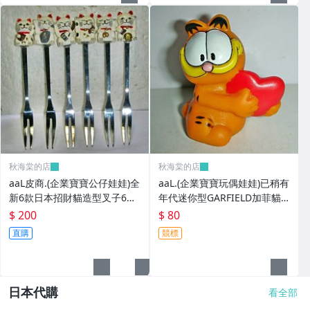
秋海棠的店
秋海棠的店
aaL皮商.(企業寶寶公仔娃娃)全
aaL.(企業寶寶玩偶娃娃)已稍有
新6款日本招財貓造型叉子6
年代迷你型GARFIELD加菲貓
入!!--造型都不一樣值得收藏!!/
拿紅色心型造型公仔!--保存良
$ 200
$ 80
大4/-P
好值得收藏!/6房樂箱1
直購
競標
日本代購
看全部