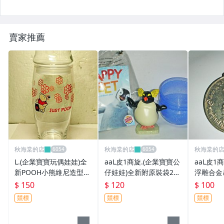
賣家推薦
秋海棠的店
秋海棠的店
秋海棠的
L.(企業寶寶玩偶娃娃)全
aaL皮1商旋.(企業寶寶公
aaL皮1
新POOH小熊維尼造型真
仔娃娃)全新附原裝袋200
浮雕合金吊
空罐(瓶)!--提供給需要的
6年漢堡王發行快樂腳國
$ 150
$ 120
$ 100
人!/6房樂箱42/-P
王企鵝公仔!--距今已有1
競標
競標
競標
3年歷史!