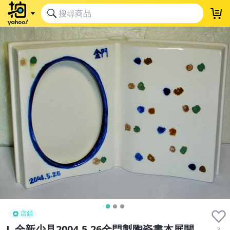
店鋪
L.全新少見2004.5.26金門製陶瓷書本展開
3