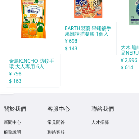
EARTH製藥 果蠅殺手
果蠅誘捕凝膠 1個入
¥ 698
大木 
$ 143
品NERU
袋
¥ 2,996
金鳥KINCHO 防蚊手
環 大人專用 6入
$ 614
¥ 798
$ 163
關於我們
客服中心
聯絡我們
新聞中心
常見問答
人才招募
服務說明
聯絡客服