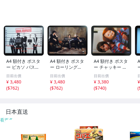
A4 額付き ポスタ
A4 額付き ポスタ
A4 額付き ポスタ
ー ピカソ バスキ
ー ローリングス
ー チャッキー ア
ア ダリ アンディ
トーンズ The Rol
ンディ Andy Bar
目前出價
目前出價
目前出價
ーウォーホル キ
ling Stones キー
clay 写真 Child's
¥ 3,480
¥ 3,480
¥ 3,380
¥
ースへリング 写
スリチャーズ ミ
Play カワイイ Ch
(
$762
)
(
$762
)
(
$740
)
(
真 ユージュアル
ックジャガー チ
ucky チャイルド
サスペクツ The
ャーリーワッツ
プレイ 映画
Usual Suspects
ロンウッド 写真
日本直送
看更多