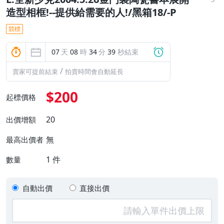
造型相框!--提供給需要的人!/黑箱18/-P
競標
07
天
08
時
34
分
38
秒結束
/
賣家可提前結束
拍賣時間會自動延長
$200
起標價格
20
出價增額
無
最高出價者
1
件
數量
自動出價
直接出價