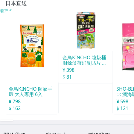
-3
-2
日本直送
看更多
金鳥KINCHO 垃圾桶
廚餘薄荷消臭貼片 約
30天分
¥ 398
$ 81
SHO-
金鳥KINCHO 防蚊手
比 瀏海
環 大人專用 6入
¥ 598
¥ 798
$ 121
$ 162