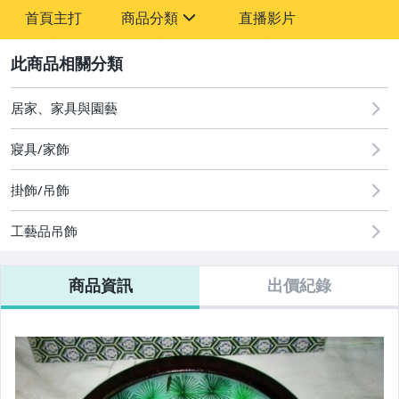
首頁主打
商品分類
直播影片
sign
2
其它
居家、家具與園藝
寢具/家飾
掛飾/吊飾
工藝品吊飾
商品資訊
出價紀錄