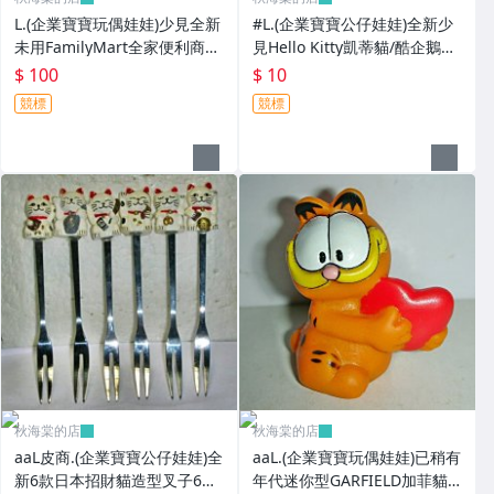
L.(企業寶寶玩偶娃娃)少見全新
#L.(企業寶寶公仔娃娃)全新少
未用FamilyMart全家便利商店
見Hello Kitty凱蒂貓/酷企鵝造
鐵質筆盒!--值得擁有!
型紅包袋5個一套誠泰銀行所
$ 100
$ 10
贈!
競標
競標
秋海棠的店
秋海棠的店
aaL皮商.(企業寶寶公仔娃娃)全
aaL.(企業寶寶玩偶娃娃)已稍有
新6款日本招財貓造型叉子6
年代迷你型GARFIELD加菲貓