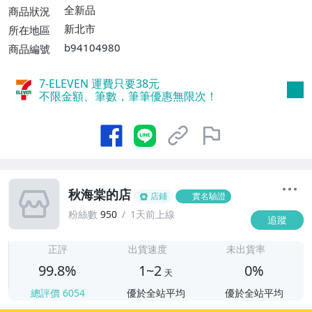
取/不寄送【免運費】、郵局掛號【單件運
全新品
商品狀況
費$80、消費滿$2000免運費】
新北市
所在地區
b94104980
商品編號
7-ELEVEN 運費只要
38
元
不限金額、筆數，筆筆優惠無限次！
秋海棠的店
店鋪
實名驗證
粉絲數
950
1天前上線
追蹤
1
正評
出貨速度
未出貨率
99.8%
1~2
0%
天
總評價
6054
優於全站平均
優於全站平均