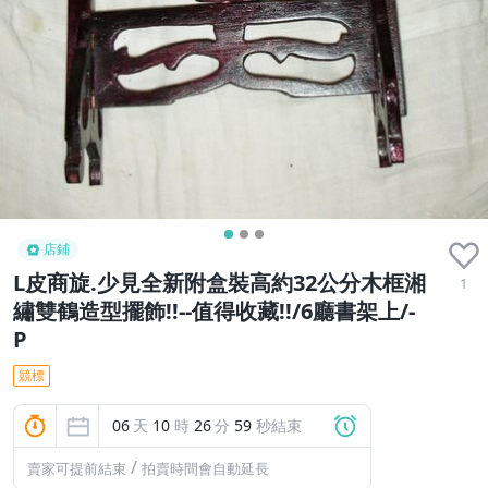
店鋪
L皮商旋.少見全新附盒裝高約32公分木框湘
1
繡雙鶴造型擺飾!!--值得收藏!!/6廳書架上/-
P
競標
06
天
10
時
26
分
58
秒結束
/
賣家可提前結束
拍賣時間會自動延長