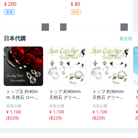
入!!--造型都不一樣值得收藏!!/
拿紅色心型造型公仔!--保存良
$ 200
$ 80
大4/-P
好值得收藏!/6房樂箱1
直購
競標
日本代購
看全部
トップ玉 約40m
トップ 約40mm
トップ 約30mm
m 天然石 ローズ
天然石 グリーン
天然石 グリーン
ジュエリー Tears
アベンチュリン T
アベンチュリン T
目前出價
目前出價
目前出價
サンキャッチャー
inker Bell 妖精の
inker Bell 妖精の
¥ 1,100
¥ 1,100
¥ 1,100
¥
パワーストーン
サンキャッチャー
サンキャッチャー
(
$229
)
(
$229
)
(
$229
)
(
アクセサリー イ
パワーストーン
パワーストーン
ンテリア SN1-19
アクセサリー イ
アクセサリー イ
-6
ンテリア SN1-13
ンテリア SN1-13
S