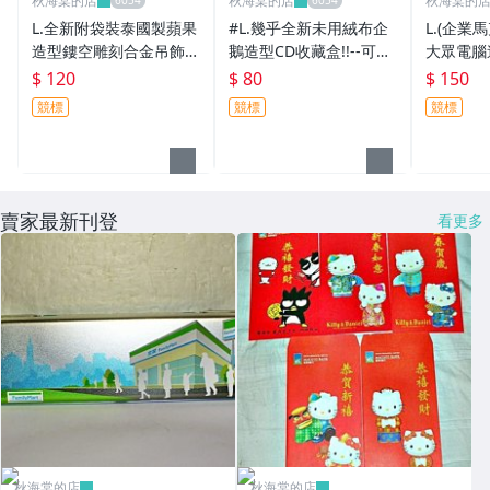
秋海棠的店
秋海棠的店
秋海棠的
L.全新附袋裝泰國製蘋果
#L.幾乎全新未用絨布企
L.(企業
造型鏤空雕刻合金吊飾!--
鵝造型CD收藏盒!!--可裝
大眾電腦
值得收藏!/*1/-P
24片CD相當實用!!(窗)-P
得擁有!/6
$ 120
$ 80
$ 150
競標
競標
競標
賣家最新刊登
看更多
秋海棠的店
秋海棠的店