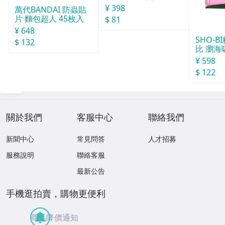
30天分
¥ 398
萬代BANDAI 防蟲貼
片 麵包超人 45枚入
$ 81
¥ 648
SHO-
$ 132
比 瀏海
¥ 598
$ 122
關於我們
客服中心
聯絡我們
新聞中心
常見問答
人才招募
服務說明
聯絡客服
最新公告
手機逛拍賣，購物更便利
商品降價通知