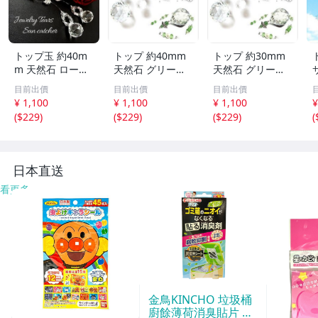
トップ玉 約40m
トップ 約40mm
トップ 約30mm
m 天然石 ローズ
天然石 グリーン
天然石 グリーン
ジュエリー Tears
アベンチュリン T
アベンチュリン T
目前出價
目前出價
目前出價
サンキャッチャー
inker Bell 妖精の
inker Bell 妖精の
¥ 1,100
¥ 1,100
¥ 1,100
¥
パワーストーン
サンキャッチャー
サンキャッチャー
(
$229
)
(
$229
)
(
$229
)
(
アクセサリー イ
パワーストーン
パワーストーン
ンテリア SN1-19
アクセサリー イ
アクセサリー イ
-6
ンテリア SN1-13
ンテリア SN1-13
S
-3
-2
日本直送
看更多
金鳥KINCHO 垃圾桶
廚餘薄荷消臭貼片 約