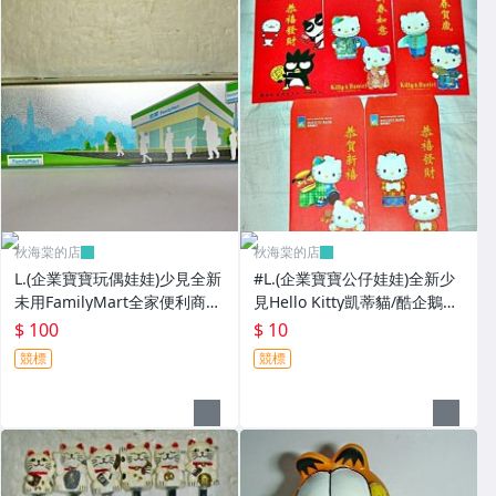
秋海棠的店
秋海棠的店
L.(企業寶寶玩偶娃娃)少見全新
#L.(企業寶寶公仔娃娃)全新少
未用FamilyMart全家便利商店
見Hello Kitty凱蒂貓/酷企鵝造
鐵質筆盒!--值得擁有!
型紅包袋5個一套誠泰銀行所
$ 100
$ 10
贈!
競標
競標