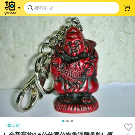
店鋪
L.全新高約4.6公分濟公抱魚浮雕吊飾!--值
0