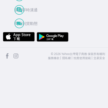
買賣即時溝通
商品到貨動態
APP Store
Google Play
facebook
Instagram
©
2026
Yahoo台灣電子商務 保留所有權利
服務條款
隱私權
拍賣使用規範
交易安全