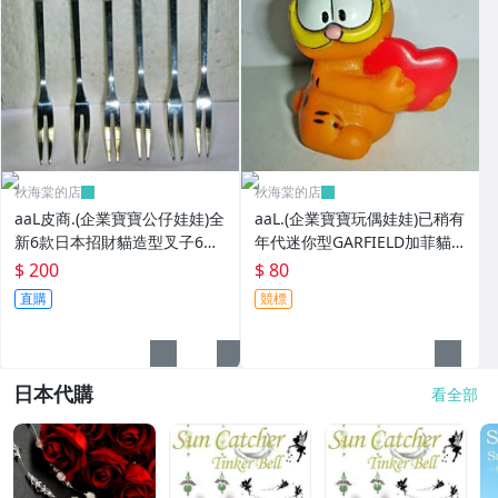
秋海棠的店
秋海棠的店
aaL皮商.(企業寶寶公仔娃娃)全
aaL.(企業寶寶玩偶娃娃)已稍有
新6款日本招財貓造型叉子6
年代迷你型GARFIELD加菲貓
入!!--造型都不一樣值得收藏!!/
拿紅色心型造型公仔!--保存良
$ 200
$ 80
大4/-P
好值得收藏!/6房樂箱1
直購
競標
日本代購
看全部