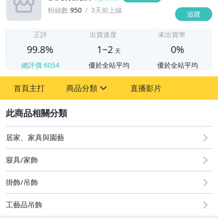
粉絲數
950
3天前上線
追蹤
1
正評
出貨速度
未出貨率
99.8%
1~2
0%
天
總評價
6054
優於全站平均
優於全站平均
首頁主打
商品分類
直播影片
sign
2
其它
居家、家具與園藝
寢具/家飾
掛飾/吊飾
工藝品吊飾