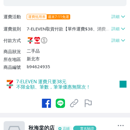
運費活動
運費抵用券
週末7-11免運
運費規則
7-ELEVEN取貨付款【單件運費$38、消費滿
$2000免運費】、萊爾富取貨付款【單件運
付款方式
費$60、消費滿$2000免運費】、面交/自
取/不寄送【免運費】、郵局掛號【單件運
二手品
商品狀況
費$80、消費滿$2000免運費】
新北市
所在地區
b94624935
商品編號
7-ELEVEN 運費只要
38
元
不限金額、筆數，筆筆優惠無限次！
秋海棠的店
店鋪
實名驗證