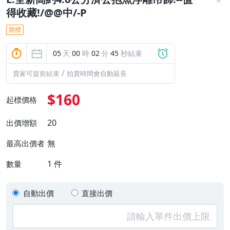
得收藏!/@@中/-P
競標
05
天
00
時
02
分
44
秒結束
/
賣家可提前結束
拍賣時間會自動延長
$160
起標價格
20
出價增額
無
最高出價者
1
件
數量
自動出價
直接出價