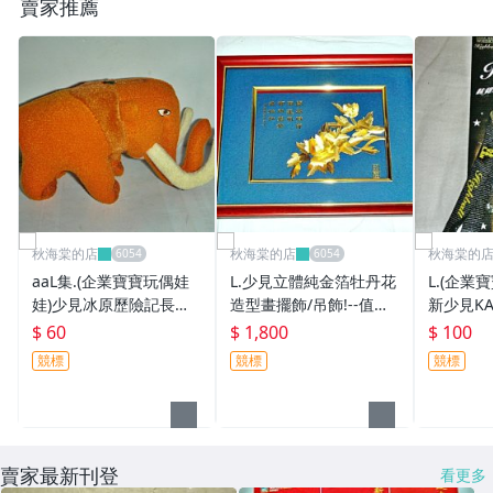
賣家推薦
秋海棠的店
秋海棠的店
秋海棠的
aaL集.(企業寶寶玩偶娃
L.少見立體純金箔牡丹花
L.(企業
娃)少見冰原歷險記長毛
造型畫擺飾/吊飾!--值得
新少見KA
象蠻尼絨布娃娃!!--值得
收藏!/6房樂箱26/-P
威士忌造型
$ 60
$ 1,800
$ 100
收藏!!/黑箱62/-P
收藏!!/@
競標
競標
競標
賣家最新刊登
看更多