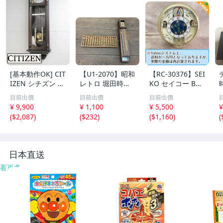
[基本動作OK] CIT
【U1-2070】昭和
【RC-30376】SEI
IZEN シチズン リ
レトロ 堀田時計
KO セイコー BC1
ズム時計 掛時計
店 水晶和時計 尺
10G 壁掛け時計
目前出價
目前出價
目前出價
柱時計 置時計 電
時計 掛け 木製 そ
からくり時計 Wa
¥ 9,900
¥ 1,100
¥ 5,500
¥
池式 ビンテージ
ろばん アンティ
ve Symphony ウ
(
$2,087
)
(
$232
)
(
$1,160
)
(
アンティーク レ
ーク 雑貨まとめ
ェーブシンフォニ
トロ
ジャンク含 東京
ー 現状品 送料1,6
引取可【千円市
00円【千円市
場】
場】
日本直送
看更多