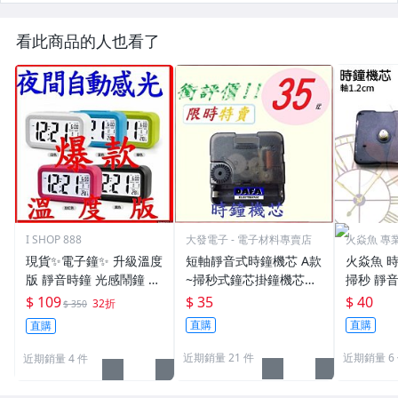
看此商品的人也看了
I SHOP 888
大發電子 - 電子材料專賣店
火焱魚 專
貨
現貨✨電子鐘✨ 升級溫度
短軸靜音式時鐘機芯 A款
火焱魚 時
版 靜音時鐘 光感鬧鐘 貪
~掃秒式鐘芯掛鐘機芯錶
掃秒 靜音
睡 大字幕 聰明鐘 創意LE
芯靜音鐘芯滑動機心DIY
mm 螺紋
$ 109
$ 35
$ 40
32折
$ 350
D鬧鐘 禮品
機芯
零件 機心
直購
直購
直購
自製時鐘
近期銷量 21 件
近期銷量 6
近期銷量 4 件