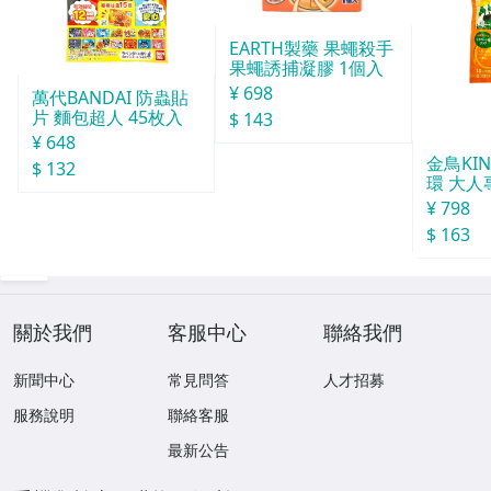
EARTH製藥 果蠅殺手
果蠅誘捕凝膠 1個入
¥ 698
萬代BANDAI 防蟲貼
片 麵包超人 45枚入
$ 143
¥ 648
金鳥KI
$ 132
環 大人
¥ 798
$ 163
關於我們
客服中心
聯絡我們
新聞中心
常見問答
人才招募
服務說明
聯絡客服
最新公告