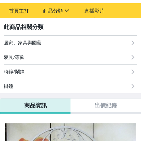
-
首頁主打
商品分類
直播影片
-
sign
圖書/影音/文具
2
手機、配件與通訊
居家、家具與園藝
居家、家具與園藝
寢具/家飾
運動、戶外與休閒
時鐘/鬧鐘
掛鐘
商品資訊
出價紀錄