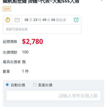
鐵帆船壁鐘 掛鐘~代表~大船$$$入港
競標
08
天
23
時
49
分
03
秒結束
賣家可提前結束
$2,780
起標價格
100
出價增額
無
最高出價者
1
件
數量
自動出價
直接出價