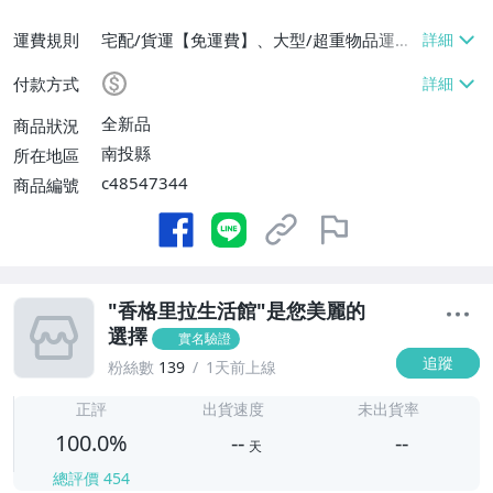
運費規則
宅配/貨運【免運費】、大型/超重物品運送
【免運費】、郵局掛號【免運費】、低溫配
付款方式
送【免運費】
全新品
商品狀況
南投縣
所在地區
c48547344
商品編號
"香格里拉生活館"是您美麗的
選擇
實名驗證
追蹤
粉絲數
139
1天前上線
-
-
正評
出貨速度
未出貨率
100.0%
--
--
天
總評價
454