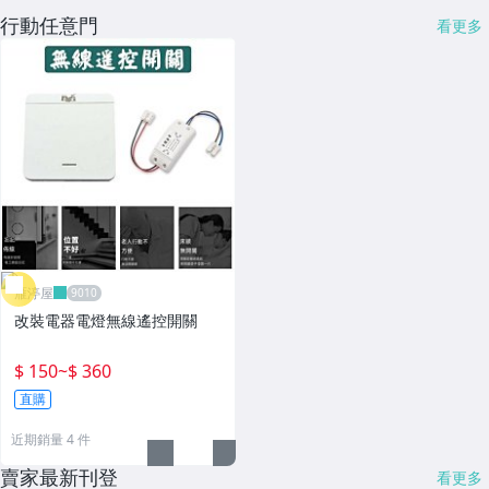
行動任意門
看更多
雁渟屋
改裝電器電燈無線遙控開關
$ 150
~
$ 360
直購
近期銷量 4 件
賣家最新刊登
看更多