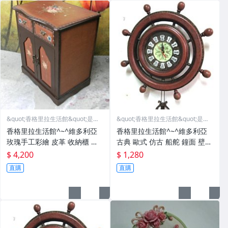
&quot;香格里拉生活館&quot;是您
&quot;香格里拉生活館&quot;是您
美麗的選擇
美麗的選擇
香格里拉生活館^~^維多利亞
香格里拉生活館^~^維多利亞
玫瑰手工彩繪 皮革 收納櫃 電
古典 歐式 仿古 船舵 鐘面 壁鐘
話櫃 邊櫃 二抽一門出清價ㄛ
掛鐘
$ 4,200
$ 1,280
直購
直購