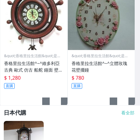
&quot;香格里拉生活館&quot;是您
&quot;香格里拉生活館&quot;是您
美麗的選擇
美麗的選擇
香格里拉生活館^~^維多利亞
香格里拉生活館^~^立體玫瑰
古典 歐式 仿古 船舵 鐘面 壁鐘
花壁擺鐘
掛鐘
$ 1,280
$ 780
直購
直購
日本代購
看全部