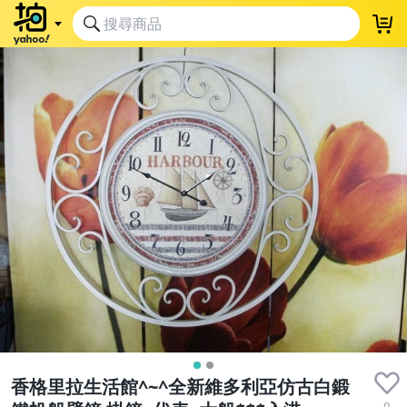
香格里拉生活館^~^全新維多利亞仿古白鍛
0