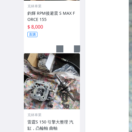
克林車業
鈞輝 RPM後避震 S MAX F
ORCE 155
$ 8,000
直購
克林車業
雷霆S 150 引擎大整理 汽
缸，凸輪軸 曲軸