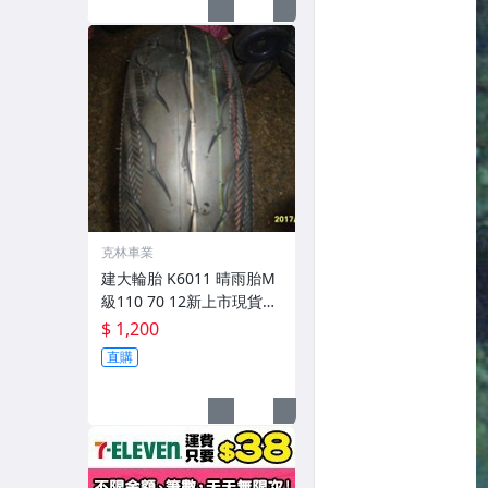
克林車業
建大輪胎 K6011 晴雨胎M
級110 70 12新上市現貨完
工價
$ 1,200
直購