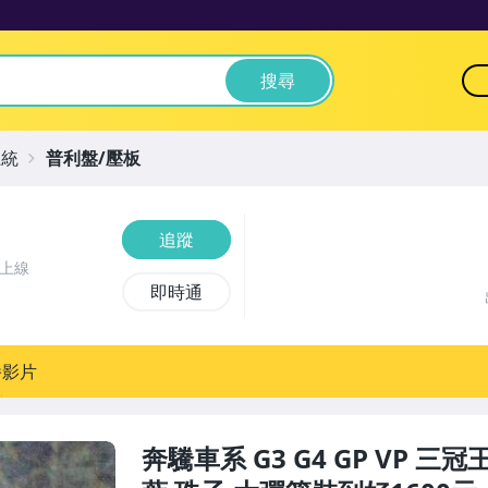
搜尋
系統
普利盤/壓板
追蹤
前上線
即時通
播影片
奔驣車系 G3 G4 GP VP 三