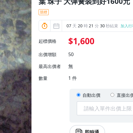
葉 珠子 大彈簧裝到好1600元
競標
07
天
20
時
21
分
28
秒結束
加入行
$1,600
起標價格
50
出價增額
無
最高出價者
1
件
數量
自動出價
直接出
即時通