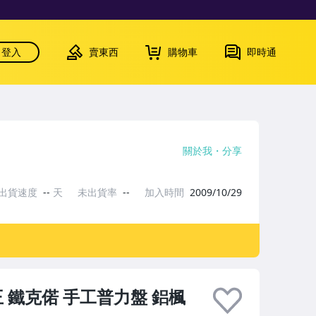
登入
賣東西
購物車
即時通
關於我
分享
出貨速度
--
天
未出貨率
--
加入時間
2009/10/29
冠王 鐵克偌 手工普力盤 鋁楓