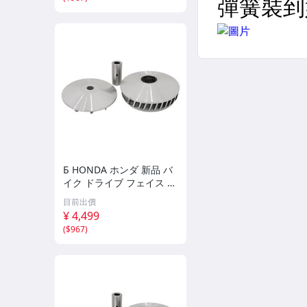
Б HONDA ホンダ 新品 バ
イク ドライブ フェイス プ
ーリーフュージョン ドラ
目前出價
イブフェイス 社外 エンジ
¥ 4,499
ン 強化Ⅰ型 CN250Ｇ
(
$967
)