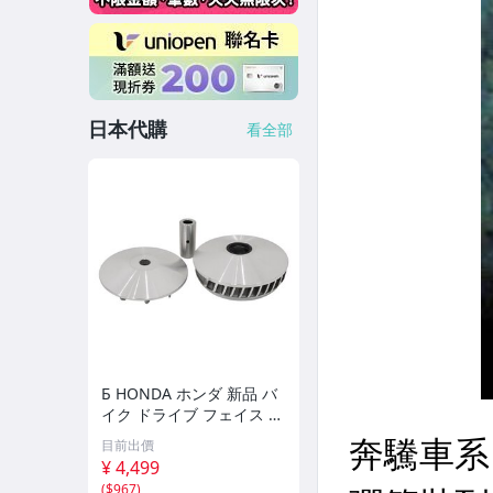
日本代購
看全部
Б HONDA ホンダ 新品 バ
イク ドライブ フェイス プ
ーリーフュージョン ドラ
目前出價
イブフェイス 社外 エンジ
¥ 4,499
ン 強化SE ⅡCN250SE-R
(
$967
)