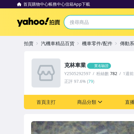
首頁
購物中心
帳務中心
信箱
App下載
Yahoo拍賣
拍賣
汽機車精品百貨
機車零件/配件
傳動
克林車業
實名驗證
Y2505292597
粉絲數
782
1週
正評
97.6%
(
79
)
首頁主打
商品分類
直
sign
汽機車精品百貨
居家、家具與園藝