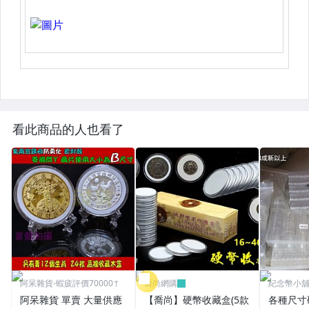
看此商品的人也看了
阿呆雜貨-蝦疲評價70000↑
喬尚網購
紀念幣小
阿呆雜貨 單賣 大量供應
【喬尚】硬幣收藏盒(5款
各種尺寸