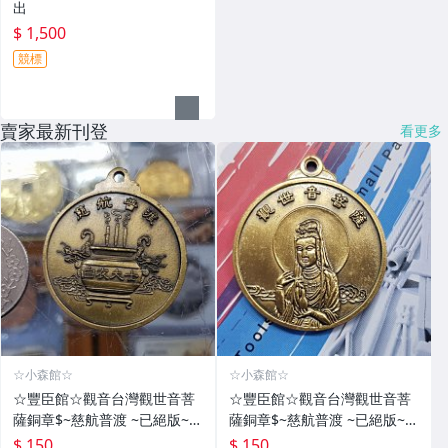
出
$ 1,500
競標
賣家最新刊登
看更多
☆小森館☆
☆小森館☆
☆豐臣館☆觀音台灣觀世音菩
☆豐臣館☆觀音台灣觀世音菩
薩銅章$~慈航普渡 ~已絕版~白
薩銅章$~慈航普渡 ~已絕版~白
衣大士~售完為止~神2
衣大士~售完為止~神
$ 150
$ 150