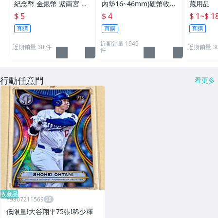
紀念幣 金銀幣 紫南宮 錢
內墊16~46mm)硬幣收納
藏用品
母 發財金 透明殼 保護殼
盒 硬幣盒 錢幣盒 紀念幣
$ 5
$ 4
$ 1
~
$ 1
40mm 專用 比特幣 壓克
盒 硬幣保護 錢母保護殼
直購
直購
直購
力透明圓盒硬幣盒收藏盒
近期銷量 1949
平 40 36 30 278
近期銷量 30 件
近期銷量 3
件
行動任意門
看更多
收藏品
Y9307211569
低限量!大谷翔平75張!稀少釋