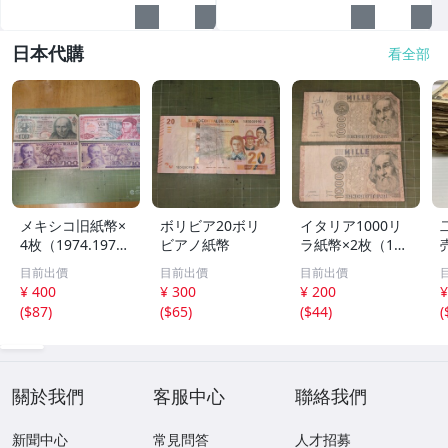
日本代購
看全部
メキシコ旧紙幣×
ボリビア20ボリ
イタリア1000リ
4枚（1974.1975.
ビアノ紙幣
ラ紙幣×2枚（198
1977）
2）
目前出價
目前出價
目前出價
¥ 400
¥ 300
¥ 200
¥
(
$87
)
(
$65
)
(
$44
)
(
關於我們
客服中心
聯絡我們
新聞中心
常見問答
人才招募