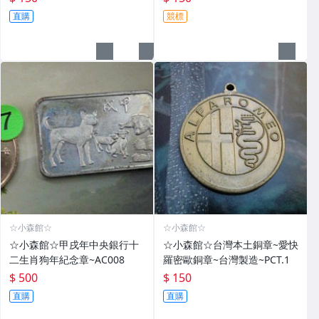
直購
競標
☆小森館☆
☆小森館☆
☆小森館☆甲戌年中央銀行十
☆小森館☆台灣本土銅章~愛快
二生肖狗年紀念章~AC008
羅密歐銅章~台灣製造~PCT.1
$ 500
$ 150
直購
直購