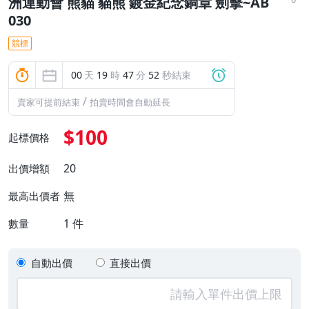
洲運動會 熊貓 貓熊 鍍金紀念銅章 劍擊~AB
030
競標
00
天
19
時
47
分
50
秒結束
/
賣家可提前結束
拍賣時間會自動延長
$100
起標價格
20
出價增額
無
最高出價者
1
件
數量
自動出價
直接出價