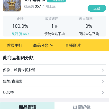
粉絲數
357
剛上線
追蹤
1
正評
出貨速度
未出貨率
100.0%
1
0%
天
總評價
669
優於全站平均
優於全站平均
首頁主打
商品分類
直播影片
sign
2
古董、藝術與礦石
玩具、模型與公仔
偶像、球員卡與郵幣
偶像、球員卡與郵幣
錢幣/古錢幣
手錶與飾品配件
紀念幣
商品資訊
出價紀錄