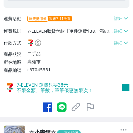
運費活動
運費抵用券
週末7-11免運
運費規則
7-ELEVEN取貨付款【單件運費$38、滿80
件或消費滿$5000免運費】、郵局掛號【單
付款方式
件運費$40、滿80件或消費滿$5000免運
費】
二手品
商品狀況
高雄市
所在地區
c67045351
商品編號
7-ELEVEN 運費只要
38
元
不限金額、筆數，筆筆優惠無限次！
☆小森館☆
實名驗證