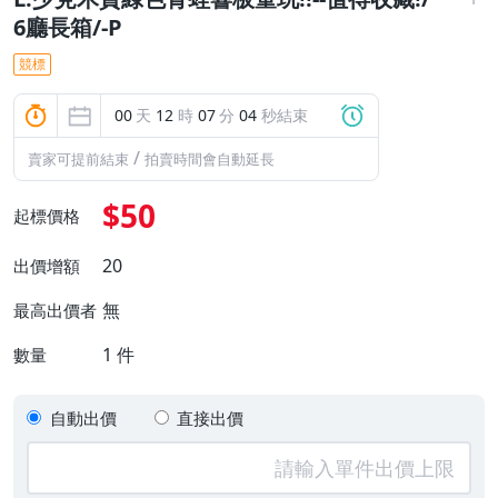
6廳長箱/-P
競標
00
天
12
時
07
分
04
秒結束
/
賣家可提前結束
拍賣時間會自動延長
$50
起標價格
20
出價增額
無
最高出價者
1
件
數量
自動出價
直接出價