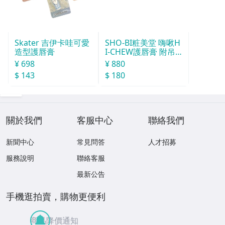
Skater 吉伊卡哇可愛
SHO-BI粧美堂 嗨啾H
造型護唇膏
I-CHEW護唇膏 附吊
飾(款式隨機)
¥ 698
¥ 880
$ 143
$ 180
關於我們
客服中心
聯絡我們
新聞中心
常見問答
人才招募
服務說明
聯絡客服
最新公告
手機逛拍賣，購物更便利
商品降價通知