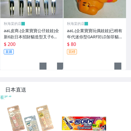
秋海棠的店
秋海棠的店
aaL皮商.(企業寶寶公仔娃娃)全
aaL.(企業寶寶玩偶娃娃)已稍有
新6款日本招財貓造型叉子6
年代迷你型GARFIELD加菲貓
入!!--造型都不一樣值得收藏!!/
拿紅色心型造型公仔!--保存良
$ 200
$ 80
大4/-P
好值得收藏!/6房樂箱1
直購
競標
日本直送
看更多