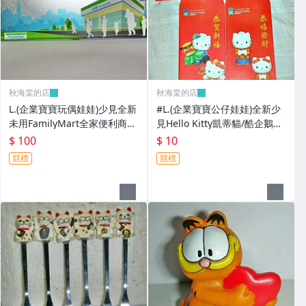
秋海棠的店
秋海棠的店
L.(企業寶寶玩偶娃娃)少見全新
#L.(企業寶寶公仔娃娃)全新少
未用FamilyMart全家便利商店
見Hello Kitty凱蒂貓/酷企鵝造
鐵質筆盒!--值得擁有!
型紅包袋5個一套誠泰銀行所
$ 100
$ 10
贈!
競標
競標