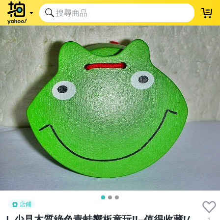
店鋪
L.少見木質綠色青蛙響板童玩!!--值得收藏!/
1