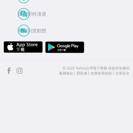
買賣即時溝通
商品到貨動態
APP Store
Google Play
facebook
Instagram
©
2026
Yahoo台灣電子商務 保留所有權利
服務條款
隱私權
拍賣使用規範
交易安全