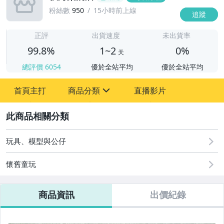
粉絲數
950
15小時前上線
追蹤
1
正評
出貨速度
未出貨率
99.8%
1~2
0%
天
總評價
6054
優於全站平均
優於全站平均
首頁主打
商品分類
直播影片
sign
2
其它
玩具、模型與公仔
懷舊童玩
商品資訊
出價紀錄