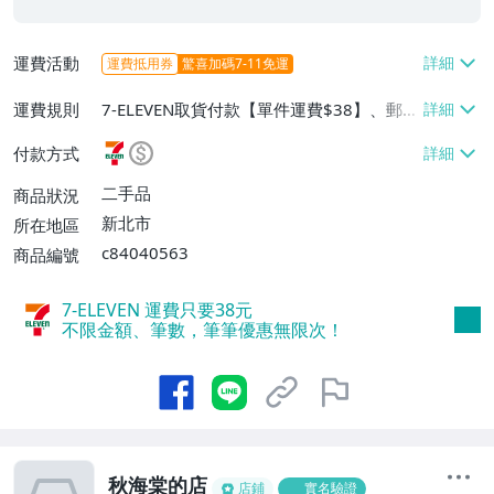
運費活動
運費抵用券
驚喜加碼7-11免運
運費規則
7-ELEVEN取貨付款【單件運費$38】、郵局
掛號【單件運費$60】、面交/自取/不寄送
付款方式
【免運費】
二手品
商品狀況
新北市
所在地區
c84040563
商品編號
7-ELEVEN 運費只要
38
元
不限金額、筆數，筆筆優惠無限次！
秋海棠的店
店鋪
實名驗證