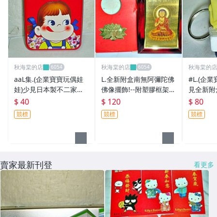
秋海棠的店
秋海棠的店
秋海棠的
aaL集.(企業寶寶玩偶娃
L.全新附盒南無阿彌陀佛
#L.(企
娃)少見日本製不二家明
佛像擺飾!--附塑膠框架值
見全新附
治娃娃奶妹置物盒!--值得
得收藏!/黑箱50-5房/-P
子公仔/鎖
$ 40
$ 120
$ 80
收藏!/黑箱40/-P
6房樂箱21
競標
競標
競標
賣家最新刊登
看更多