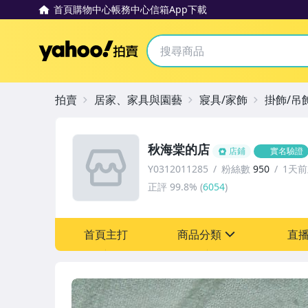
首頁
購物中心
帳務中心
信箱
App下載
Yahoo拍賣
拍賣
居家、家具與園藝
寢具/家飾
掛飾/吊
秋海棠的店
店鋪
實名驗證
Y0312011285
粉絲數
950
1天
正評
99.8%
(
6054
)
首頁主打
商品分類
直
sign
其它