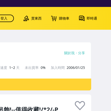
登入
賣東西
購物車
即時通
關於我
分享
貨速度
1~2
天
未出貨率
0%
加入時間
2006/01/25
--值得收藏!/*2/-P