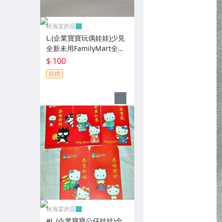
秋海棠的店
L.(企業寶寶玩偶娃娃)少見
全新未用FamilyMart全家
便利商店鐵質筆盒!--值得
$ 100
擁有!
競標
秋海棠的店
#L.(企業寶寶公仔娃娃)全