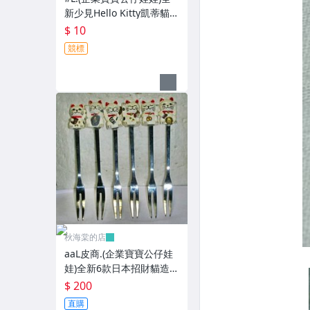
新少見Hello Kitty凱蒂貓/
酷企鵝造型紅包袋5個一套
$ 10
誠泰銀行所贈!
競標
秋海棠的店
aaL皮商.(企業寶寶公仔娃
娃)全新6款日本招財貓造型
叉子6入!!--造型都不一樣值
$ 200
得收藏!!/大4/-P
直購