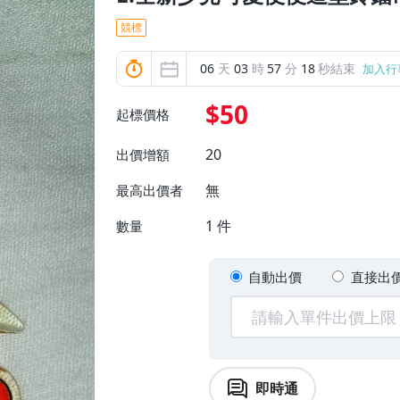
競標
06
天
03
時
57
分
17
秒結束
加入行
$50
起標價格
20
出價增額
無
最高出價者
1
件
數量
自動出價
直接出
即時通