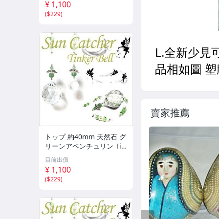
¥ 1,100
ンテリア SN1-19-6
(
$229
)
賣家推薦
トップ 約40mm 天然石 グ
リーンアベンチュリン Tin
ker Bell 妖精のサンキャッ
目前出價
チャー パワーストーン ア
¥ 1,100
クセサリー インテリア SN
(
$229
)
1-13-3