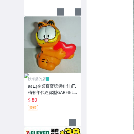
秋海棠的店
aaL.(企業寶寶玩偶娃娃)已
稍有年代迷你型GARFIELD
加菲貓拿紅色心型造型公
$ 80
仔!--保存良好值得收藏!/6
競標
房樂箱1