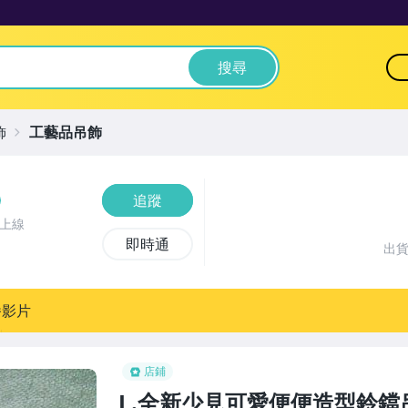
搜尋
飾
工藝品吊飾
追蹤
前上線
即時通
出
播影片
店鋪
L.全新少見可愛便便造型鈴鐺吊飾!