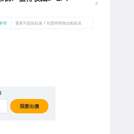
0
/
事曆
賣家可提前結束
拍賣時間會自動延長
價
我要出價