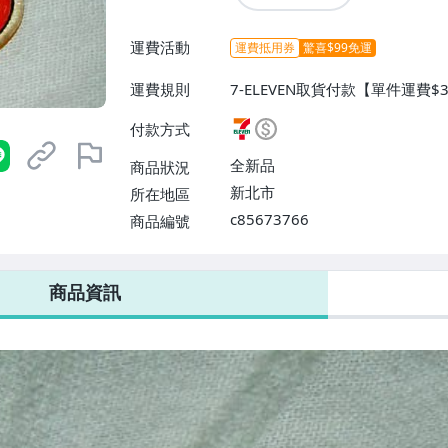
運費活動
運費抵用券
驚喜$99免運
運費規則
7-ELEVEN取貨付款【單件運費
交/自取/不寄送【免運費】
付款方式
全新品
商品狀況
新北市
所在地區
c85673766
商品編號
7-ELEVEN 運費只要
38
元
不限金額、筆數，筆筆優惠無限次！
商品資訊